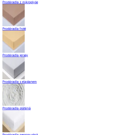
Prostěradla z mikroplyše
Prostěradla froté
Prostěradla jersey
Prostěradla s elastanem
Prostěradla plátěná
Prostěradla nepropustná