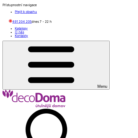
Přístupnostní navigace
Přejít k obsahu
491 204 205
dnes
7
-
22
h
Katalogy
O nás
Kontakty
Menu