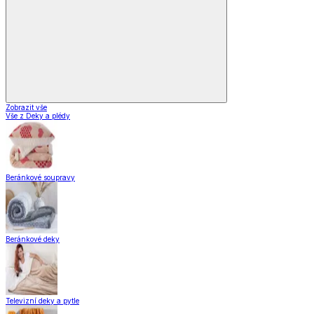
Zobrazit vše
Vše z Deky a plédy
Beránkové soupravy
Beránkové deky
Televizní deky a pytle