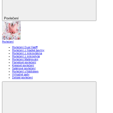
Povlečení
Povlečení
Povlečení Dual Feel®
Povlečení z hladké bavlny
Povlečení z mikrovlákna
Povlečení z mikroplyše
Povlečení Matějovský
Flanelové povlečení
Krepové povlečení
Saténové povlečení
Povlečení s fototiskem
Výhodné sady
Dětské povlečení