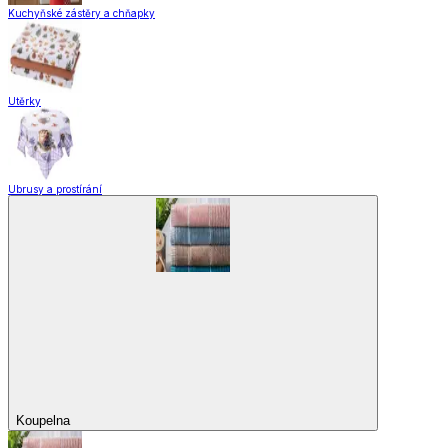
Kuchyňské zástěry a chňapky
Utěrky
Ubrusy a prostírání
Koupelna