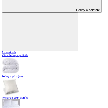
Peřiny a polštáře
Zobrazit vše
Vše z Peřiny a polštáře
Peřiny a přikrývky
Polštáře a podhlavníky