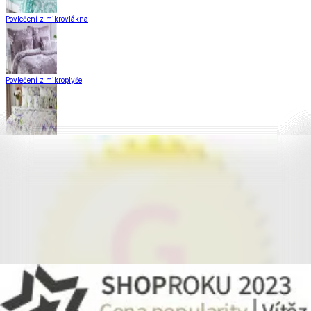
Povlečení z mikrovlákna
Povlečení z mikroplyše
Povlečení Matějovský
Flanelové povlečení
Krepové povlečení