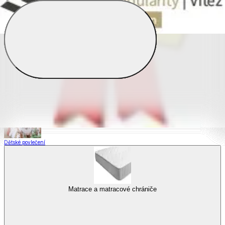
Saténové povlečení
Povlečení s fototiskem
Výhodné sady
Dětské povlečení
Matrace a matracové chrániče