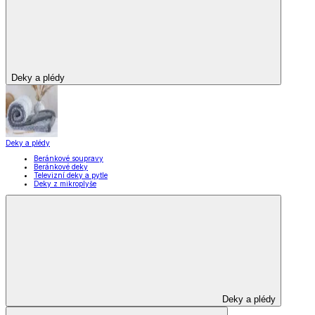
Deky a plédy
Deky a plédy
Beránkové soupravy
Beránkové deky
Televizní deky a pytle
Deky z mikroplyše
Deky a plédy