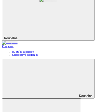
Koupelna
Koupelna
Ručníky a osušky
Koupelnové předložky
Koupelna