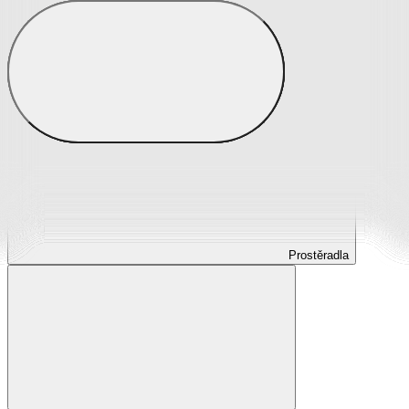
Prostěradla
Prostěradla z mikroplyše
Prostěradla froté
Prostěradla jersey
Prostěradla s elastanem
Prostěradla plátěná
Prostěradla nepropustná
Prostěradla dětská
Prostěradla