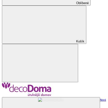
Oblíbené
Košík
Nově