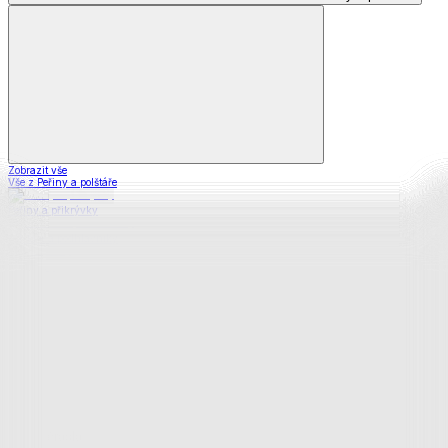
Zobrazit vše
Vše z Peřiny a polštáře
Peřiny a přikrývky
Polštáře a podhlavníky
Soupravy
Prostěradla