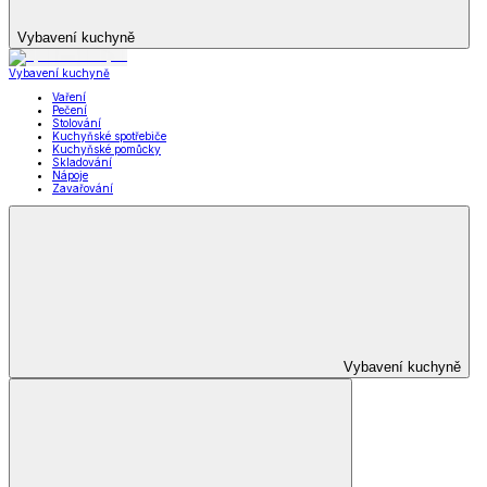
Vybavení kuchyně
Vybavení kuchyně
Vaření
Pečení
Stolování
Kuchyňské spotřebiče
Kuchyňské pomůcky
Skladování
Nápoje
Zavařování
Vybavení kuchyně