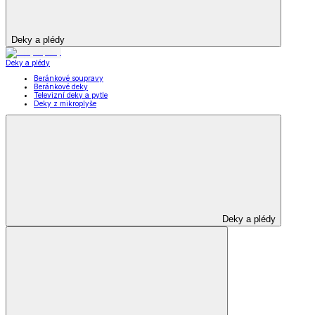
Deky a plédy
Deky a plédy
Beránkové soupravy
Beránkové deky
Televizní deky a pytle
Deky z mikroplyše
Deky a plédy