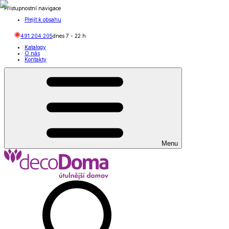
Přístupnostní navigace
Přejít k obsahu
491 204 205
dnes
7
-
22
h
Katalogy
O nás
Kontakty
Menu