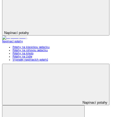
Napínací potahy
Napínací potahy
Potahy na klasickou sedačku
Potahy na rohovou sedačku
Potahy na křeslo
Potahy na židle
Výprodej napínacích potahů
Napínací potahy