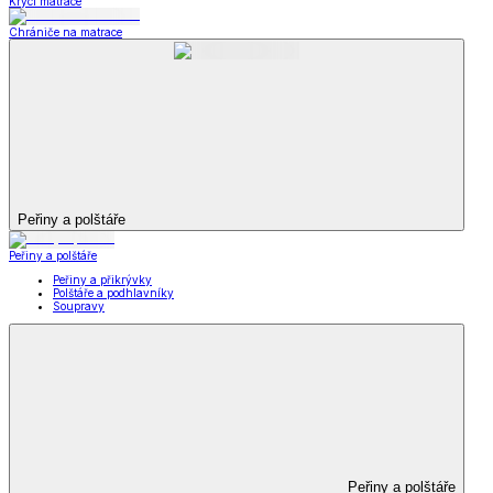
Krycí matrace
Chrániče na matrace
Peřiny a polštáře
Peřiny a polštáře
Peřiny a přikrývky
Polštáře a podhlavníky
Soupravy
Peřiny a polštáře