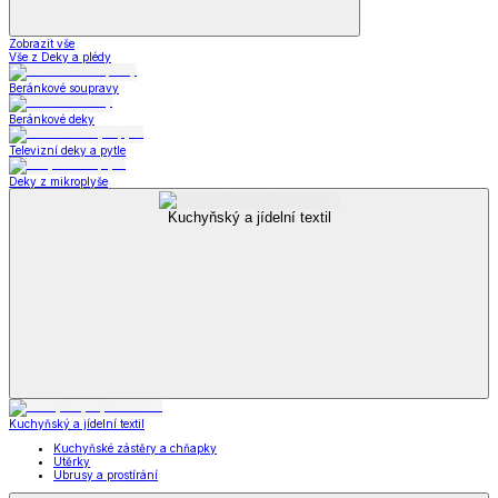
Zobrazit vše
Vše z Deky a plédy
Beránkové soupravy
Beránkové deky
Televizní deky a pytle
Deky z mikroplyše
Kuchyňský a jídelní textil
Kuchyňský a jídelní textil
Kuchyňské zástěry a chňapky
Utěrky
Ubrusy a prostírání