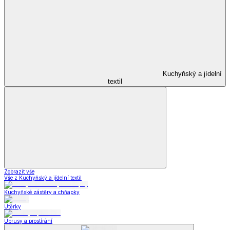
Kuchyňský a jídelní
textil
Zobrazit vše
Vše z Kuchyňský a jídelní textil
Kuchyňské zástěry a chňapky
Utěrky
Ubrusy a prostírání