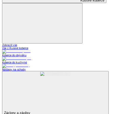
Kusové koberce
Zobrazit vše
Vše z Kusové koberce
Koberce do obýváku
Koberce do kuchyně
Nášlapy na schody
Záclony a závěsy