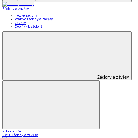
Záclony a závěsy
Hotové záclony
Voálové záclony a závěsy
Závěsy
Doplňky k záclonám
Záclony a závěsy
Zobrazit vše
Vše z Záclony a závěsy