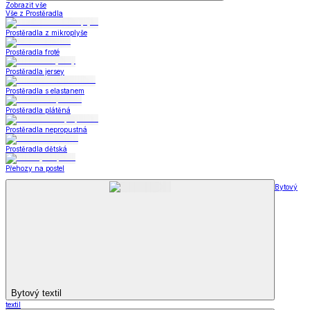
Zobrazit vše
Vše z Prostěradla
Prostěradla z mikroplyše
Prostěradla froté
Prostěradla jersey
Prostěradla s elastanem
Prostěradla plátěná
Prostěradla nepropustná
Prostěradla dětská
Přehozy na postel
Bytový
Bytový textil
textil