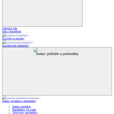
Zobrazit vše
Vše z Koupelna
Ručníky a osušky
Koupelnové předložky
Sedací polštáře a podsedáky
Sedací polštáře a podsedáky
Sedací polštáře
Podsedáky na židle
Zdravotní podsedáky