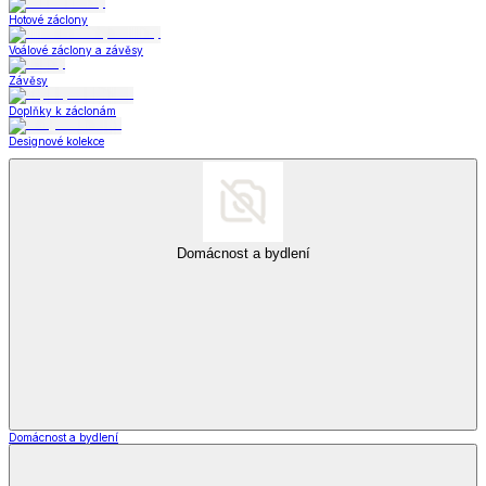
Hotové záclony
Voálové záclony a závěsy
Závěsy
Doplňky k záclonám
Designové kolekce
Domácnost a bydlení
Domácnost a bydlení