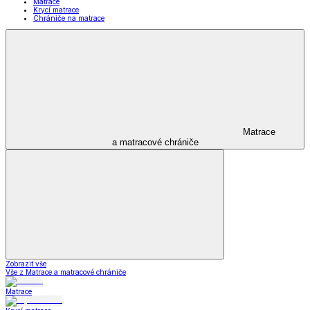
Matrace
Krycí matrace
Chrániče na matrace
Matrace
a matracové chrániče
Zobrazit vše
Vše z Matrace a matracové chrániče
Matrace