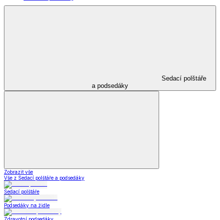
Sedací polštáře
a podsedáky
Zobrazit vše
Vše z Sedací polštáře a podsedáky
Sedací polštáře
Podsedáky na židle
Zdravotní podsedáky