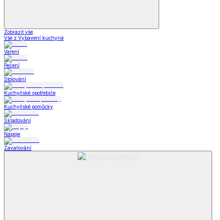
Zobrazit vše
Vše z Vybavení kuchyně
Vaření
Pečení
Stolování
Kuchyňské spotřebiče
Kuchyňské pomůcky
Skladování
Nápoje
Zavařování