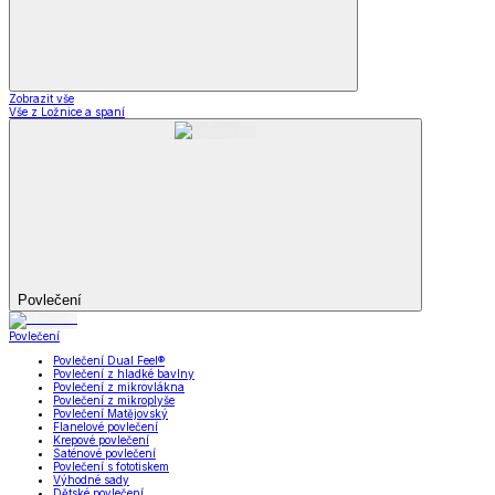
Zobrazit vše
Vše z Ložnice a spaní
Povlečení
Povlečení
Povlečení Dual Feel®
Povlečení z hladké bavlny
Povlečení z mikrovlákna
Povlečení z mikroplyše
Povlečení Matějovský
Flanelové povlečení
Krepové povlečení
Saténové povlečení
Povlečení s fototiskem
Výhodné sady
Dětské povlečení