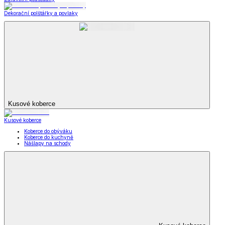
Dekorační polštářky a povlaky
Kusové koberce
Kusové koberce
Koberce do obýváku
Koberce do kuchyně
Nášlapy na schody