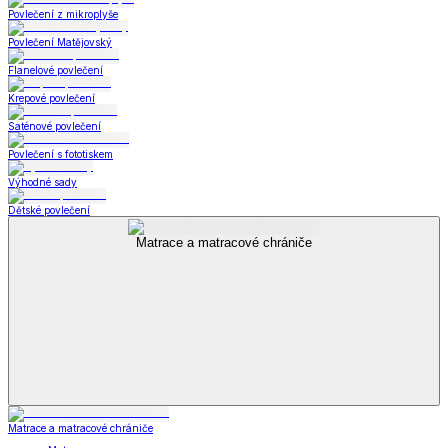
Povlečení z mikroplyše
Povlečení Matějovský
Flanelové povlečení
Krepové povlečení
Saténové povlečení
Povlečení s fototiskem
Výhodné sady
Dětské povlečení
Matrace a matracové chrániče
Matrace a matracové chrániče