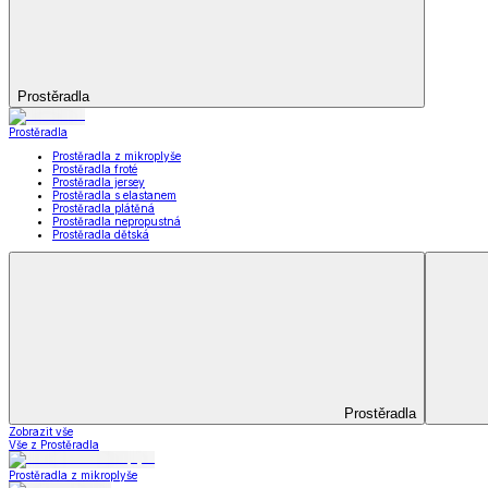
Kuchyňský a jídelní textil
Kuchyňský a jídelní textil
Kuchyňské zástěry a chňapky
Utěrky
Ubrusy a prostírání
Kuchyňský a jídelní tex
Zobrazit vše
Vše z Kuchyňský a jídelní textil
Kuchyňské zástěry a chňapky
Utěrky
Ubrusy a prostírání