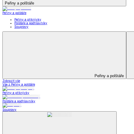
Televizní deky a pytle
Deky z mikroplyše
Deky a plédy
Zobrazit vše
Vše z Deky a plédy
Beránkové soupravy
Beránkové deky
Televizní deky a pytle
Deky z mikroplyše