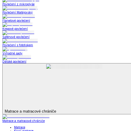
Prostěradla
Zobrazit vše
Vše z Prostěradla
Prostěradla z mikroplyše
Prostěradla froté
Prostěradla jersey
Prostěradla s elastanem
Prostěradla plátěná
Prostěradla nepropustná
Prostěradla dětská
Přehozy na postel
Bytový text