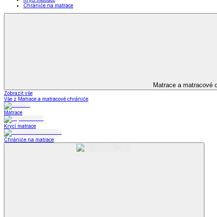
Bytový textil
Bytový textil
Zobrazit vše
Vše z Bytový textil
Deky a plédy
Deky a plédy
Beránkové soupravy
Beránkové deky