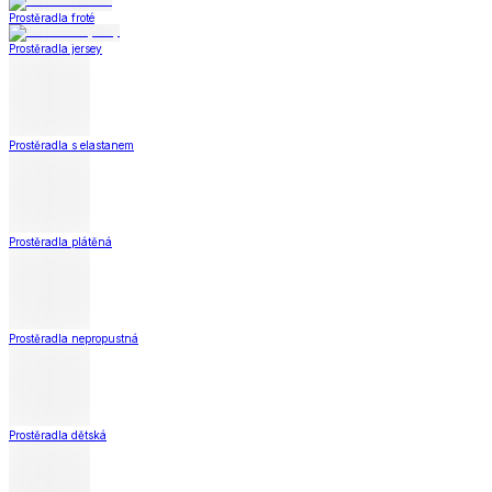
Koupelna
Koupelna
Ručníky a osušky
Koupelnové předložky
Koupelna
Zobrazit vše
Vše z Koupelna
Ručníky a osušky
Koupelnové předložky