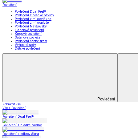
Soupravy
Prostěradla
Prostěradla
Prostěradla z mikroplyše
Prostěradla froté
Prostěradla jersey
Prostěradla s elastanem
Prostěradla plátěná
Prostěradla nepropustná
Prostěradla dětská