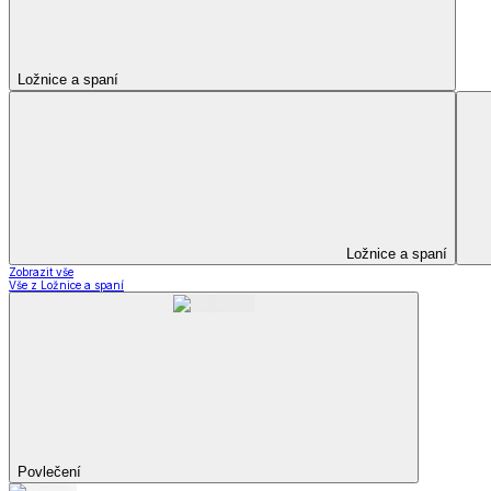
Peřiny a polštáře
Peřiny a polštáře
Peřiny a přikrývky
Polštáře a podhlavníky
Soupravy
Peřiny a polštáře
Zobrazit vše
Vše z Peřiny a polštáře
Peřiny a přikrývky
Polštáře a podhlavníky