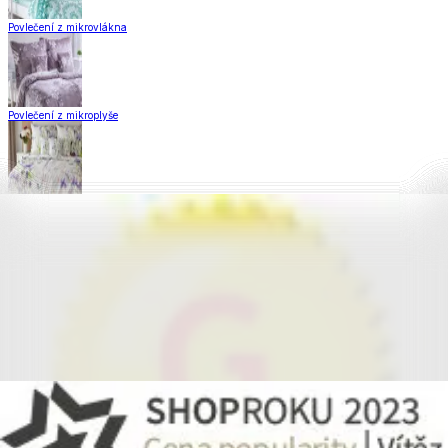
Povlečení z mikrovlákna
Povlečení z mikroplyše
Povlečení Matějovský
Flanelové povlečení
Krepové povlečení