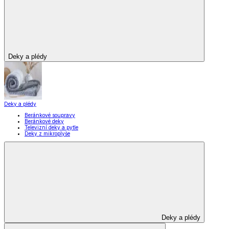
Deky a plédy
Deky a plédy
Beránkové soupravy
Beránkové deky
Televizní deky a pytle
Deky z mikroplyše
Deky a plédy