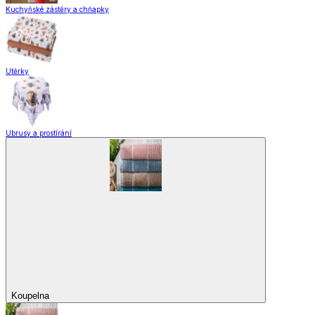
Kuchyňské zástěry a chňapky
Utěrky
Ubrusy a prostírání
Koupelna