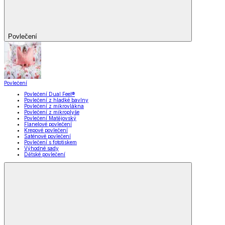
Povlečení
Povlečení
Povlečení Dual Feel®
Povlečení z hladké bavlny
Povlečení z mikrovlákna
Povlečení z mikroplyše
Povlečení Matějovský
Flanelové povlečení
Krepové povlečení
Saténové povlečení
Povlečení s fototiskem
Výhodné sady
Dětské povlečení