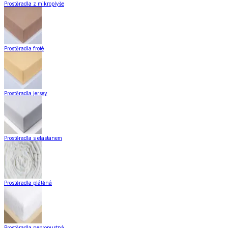
Prostěradla z mikroplyše
Prostěradla froté
Prostěradla jersey
Prostěradla s elastanem
Prostěradla plátěná
Prostěradla nepropustná