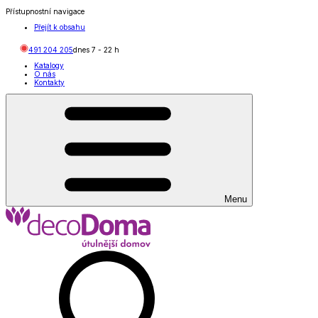
Přístupnostní navigace
Přejít k obsahu
491 204 205
dnes
7
-
22
h
Katalogy
O nás
Kontakty
Menu