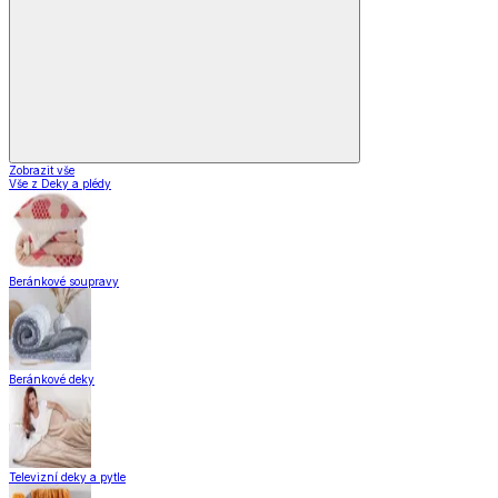
Zobrazit vše
Vše z Deky a plédy
Beránkové soupravy
Beránkové deky
Televizní deky a pytle