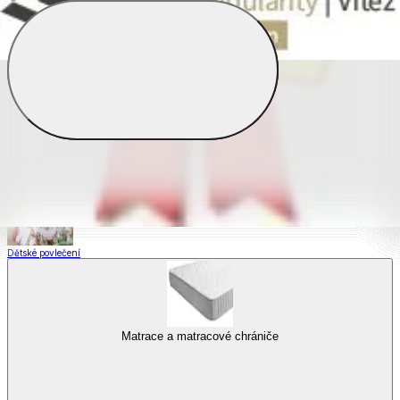
Saténové povlečení
Povlečení s fototiskem
Výhodné sady
Dětské povlečení
Matrace a matracové chrániče