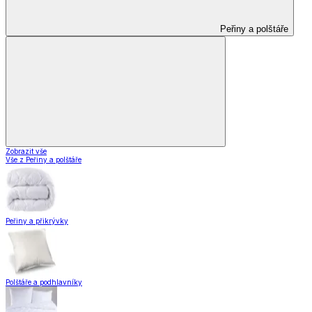
Peřiny a polštáře
Zobrazit vše
Vše z Peřiny a polštáře
Peřiny a přikrývky
Polštáře a podhlavníky