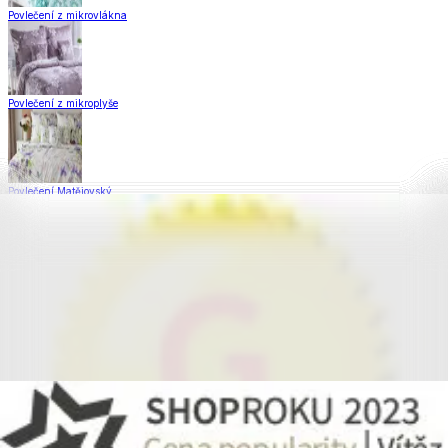
Povlečení z mikrovlákna
Povlečení z mikroplyše
Povlečení Matějovský
Flanelové povlečení
Saténové povlečení