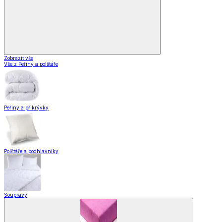
Zobrazit vše
Vše z Peřiny a polštáře
Peřiny a přikrývky
Polštáře a podhlavníky
Soupravy