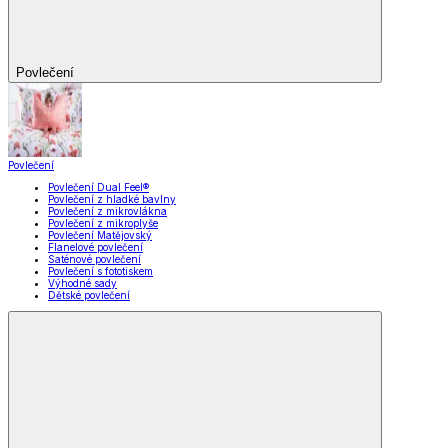
Povlečení
Povlečení
Povlečení Dual Feel®
Povlečení z hladké bavlny
Povlečení z mikrovlákna
Povlečení z mikroplyše
Povlečení Matějovský
Flanelové povlečení
Saténové povlečení
Povlečení s fototiskem
Výhodné sady
Dětské povlečení