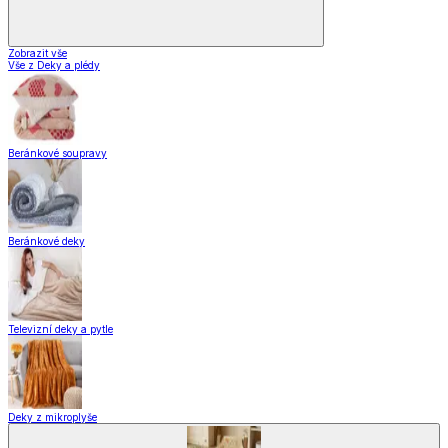
Zobrazit vše
Vše z Deky a plédy
Beránkové soupravy
Beránkové deky
Televizní deky a pytle
Deky z mikroplyše