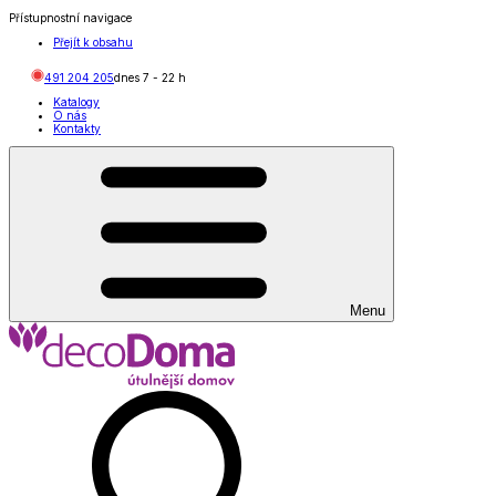
Přístupnostní navigace
Přejít k obsahu
491 204 205
dnes
7
-
22
h
Katalogy
O nás
Kontakty
Menu