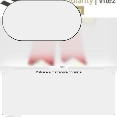
Povlečení s fototiskem
Výhodné sady
Dětské povlečení
Matrace a matracové chrániče