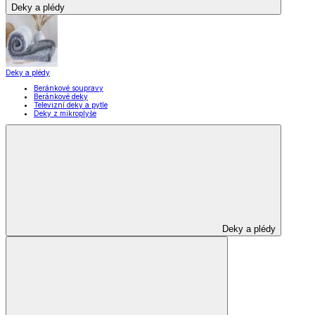
Deky a plédy
Deky a plédy
Beránkové soupravy
Beránkové deky
Televizní deky a pytle
Deky z mikroplyše
Deky a plédy