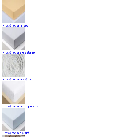
Prostěradla jersey
Prostěradla s elastanem
Prostěradla plátěná
Prostěradla nepropustná
Prostěradla dětská