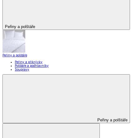
Peřiny a polštáře
Peřiny a polštáře
Peřiny a přikrývky
Polštáře a podhlavníky
Soupravy
Peřiny a polštáře