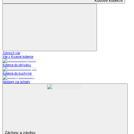
Kusové koberce
Zobrazit vše
Vše z Kusové koberce
Koberce do obýváku
Koberce do kuchyně
Nášlapy na schody
Záclony a závěsy