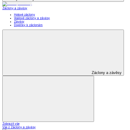
Záclony a závěsy
Hotové záclony
Voálové záclony a závěsy
Závěsy
Doplňky k záclonám
Záclony a závěsy
Zobrazit vše
Vše z Záclony a závěsy