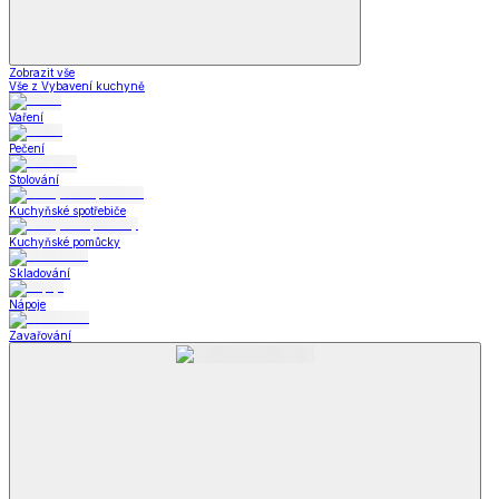
Zobrazit vše
Vše z Vybavení kuchyně
Vaření
Pečení
Stolování
Kuchyňské spotřebiče
Kuchyňské pomůcky
Skladování
Nápoje
Zavařování