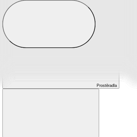
Prostěradla
Prostěradla z mikroplyše
Prostěradla froté
Prostěradla jersey
Prostěradla s elastanem
Prostěradla plátěná
Prostěradla nepropustná
Prostěradla dětská
Prostěradla