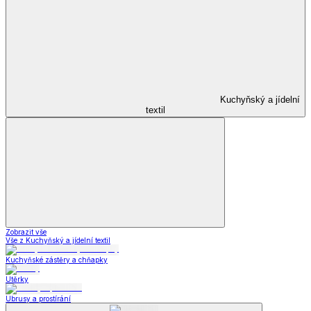
Kuchyňský a jídelní
textil
Zobrazit vše
Vše z Kuchyňský a jídelní textil
Kuchyňské zástěry a chňapky
Utěrky
Ubrusy a prostírání