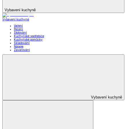
Vybavení kuchyně
Vybavení kuchyně
Vaření
Pečení
Stolování
Kuchyňské spotřebiče
Kuchyňské pomůcky
Skladování
Nápoje
Zavařování
Vybavení kuchyně