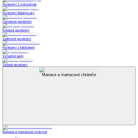
Povlečení z mikroplyše
Povlečení Matějovský
Flanelové povlečení
Krepové povlečení
Saténové povlečení
Povlečení s fototiskem
Výhodné sady
Dětské povlečení
Matrace a matracové chrániče
Matrace a matracové chrániče