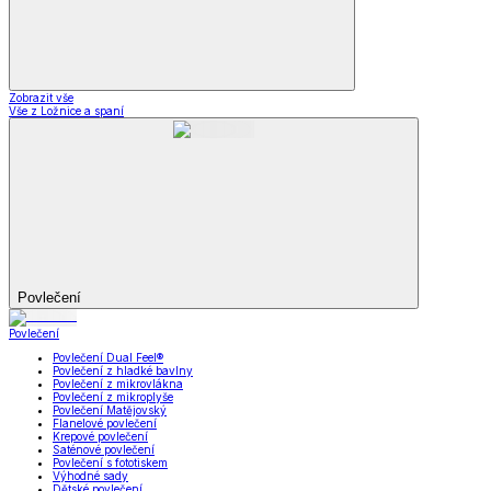
Zobrazit vše
Vše z Ložnice a spaní
Povlečení
Povlečení
Povlečení Dual Feel®
Povlečení z hladké bavlny
Povlečení z mikrovlákna
Povlečení z mikroplyše
Povlečení Matějovský
Flanelové povlečení
Krepové povlečení
Saténové povlečení
Povlečení s fototiskem
Výhodné sady
Dětské povlečení