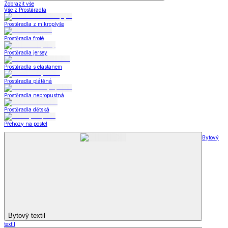
Zobrazit vše
Vše z Prostěradla
Prostěradla z mikroplyše
Prostěradla froté
Prostěradla jersey
Prostěradla s elastanem
Prostěradla plátěná
Prostěradla nepropustná
Prostěradla dětská
Přehozy na postel
Bytový
Bytový textil
textil