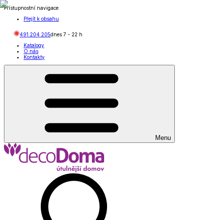
Přístupnostní navigace
Přejít k obsahu
491 204 205
dnes
7
-
22
h
Katalogy
O nás
Kontakty
Menu