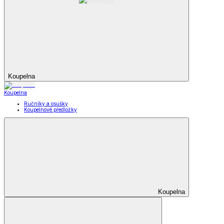
Koupelna
Koupelna
Ručníky a osušky
Koupelnové předložky
Koupelna