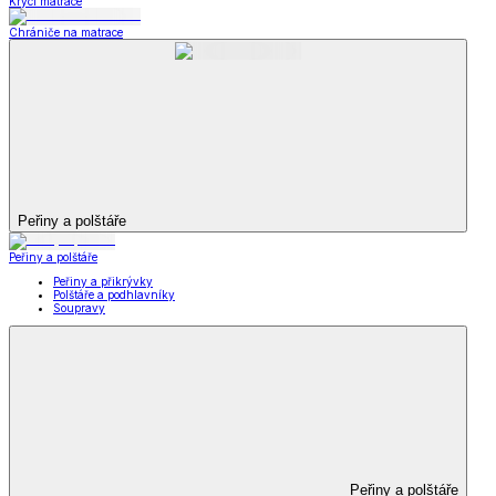
Krycí matrace
Chrániče na matrace
Peřiny a polštáře
Peřiny a polštáře
Peřiny a přikrývky
Polštáře a podhlavníky
Soupravy
Peřiny a polštáře