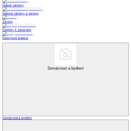
Hotové záclony
Voálové záclony a závěsy
Závěsy
Doplňky k záclonám
Designové kolekce
Domácnost a bydlení
Domácnost a bydlení