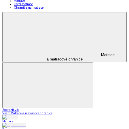
Matrace
Krycí matrace
Chrániče na matrace
Matrace
a matracové chrániče
Zobrazit vše
Vše z Matrace a matracové chrániče
Matrace