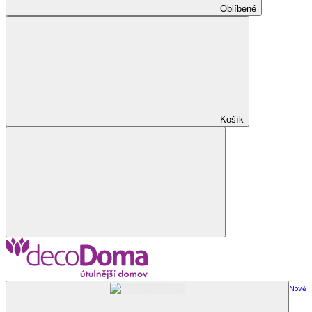
Oblíbené
Košík
Nově