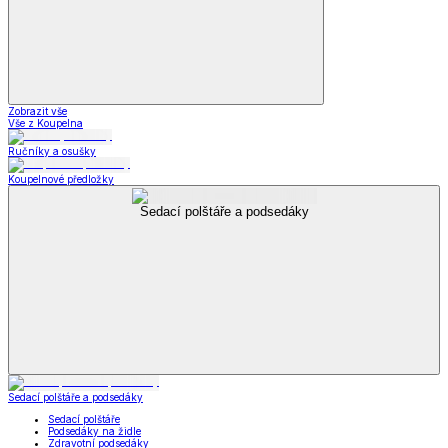
Zobrazit vše
Vše z Koupelna
Ručníky a osušky
Koupelnové předložky
Sedací polštáře a podsedáky
Sedací polštáře a podsedáky
Sedací polštáře
Podsedáky na židle
Zdravotní podsedáky