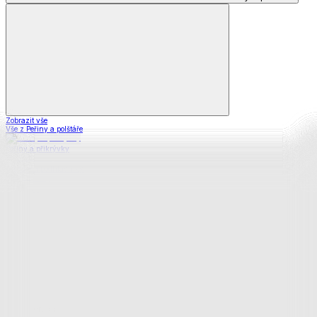
Zobrazit vše
Vše z Peřiny a polštáře
Peřiny a přikrývky
Polštáře a podhlavníky
Soupravy
Prostěradla