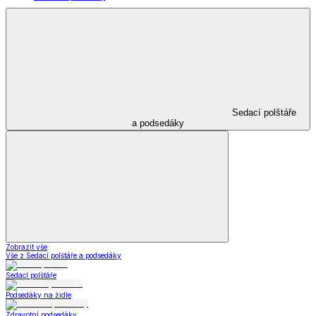
Sedací polštáře
a podsedáky
Zobrazit vše
Vše z Sedací polštáře a podsedáky
Sedací polštáře
Podsedáky na židle
Zdravotní podsedáky