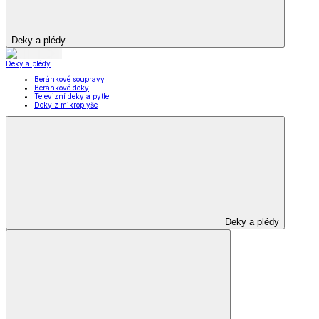
Deky a plédy
Deky a plédy
Beránkové soupravy
Beránkové deky
Televizní deky a pytle
Deky z mikroplyše
Deky a plédy