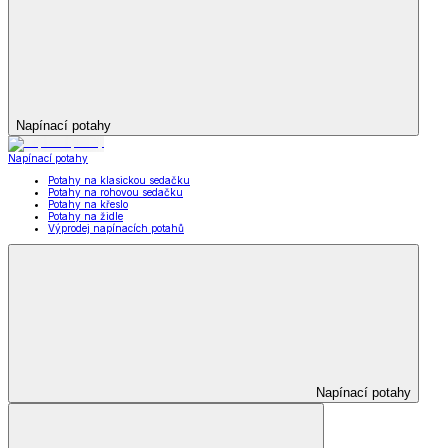
Napínací potahy
Napínací potahy
Potahy na klasickou sedačku
Potahy na rohovou sedačku
Potahy na křeslo
Potahy na židle
Výprodej napínacích potahů
Napínací potahy