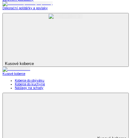
Dekorační polštářky a povlaky
Kusové koberce
Kusové koberce
Koberce do obýváku
Koberce do kuchyně
Nášlapy na schody