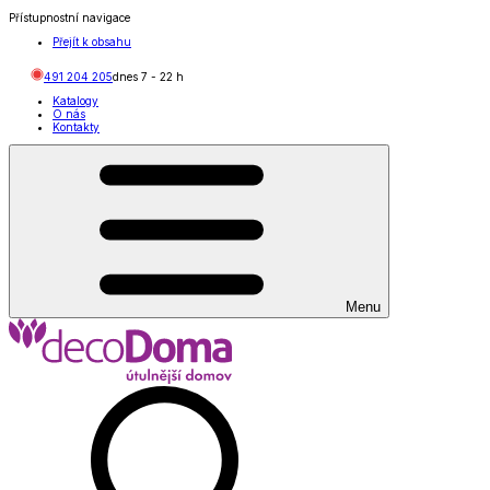
Přístupnostní navigace
Přejít k obsahu
491 204 205
dnes
7
-
22
h
Katalogy
O nás
Kontakty
Menu