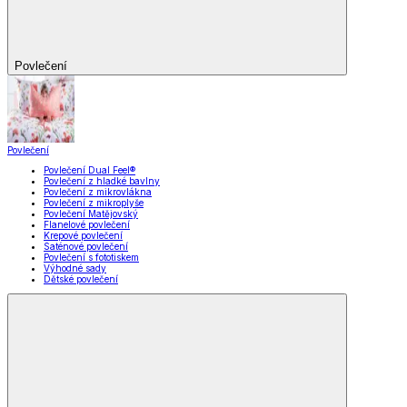
Povlečení
Povlečení
Povlečení Dual Feel®
Povlečení z hladké bavlny
Povlečení z mikrovlákna
Povlečení z mikroplyše
Povlečení Matějovský
Flanelové povlečení
Krepové povlečení
Saténové povlečení
Povlečení s fototiskem
Výhodné sady
Dětské povlečení