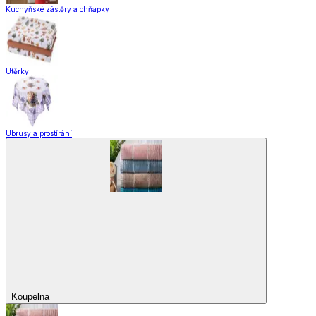
Kuchyňské zástěry a chňapky
Utěrky
Ubrusy a prostírání
Koupelna