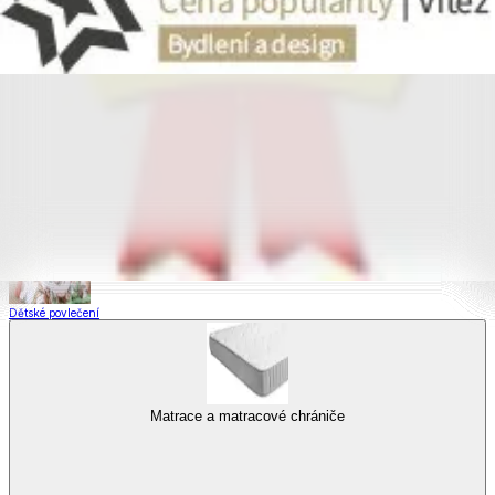
Saténové povlečení
Povlečení s fototiskem
Výhodné sady
Dětské povlečení
Matrace a matracové chrániče