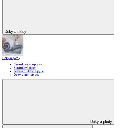
Deky a plédy
Deky a plédy
Beránkové soupravy
Beránkové deky
Televizní deky a pytle
Deky z mikroplyše
Deky a plédy