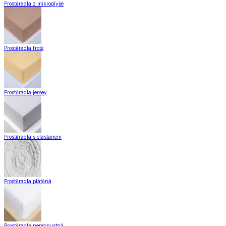
Prostěradla z mikroplyše
Prostěradla froté
Prostěradla jersey
Prostěradla s elastanem
Prostěradla plátěná
Prostěradla nepropustná