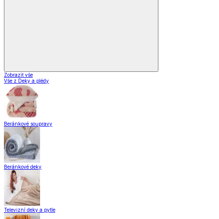
Zobrazit vše
Vše z Deky a plédy
Beránkové soupravy
Beránkové deky
Televizní deky a pytle