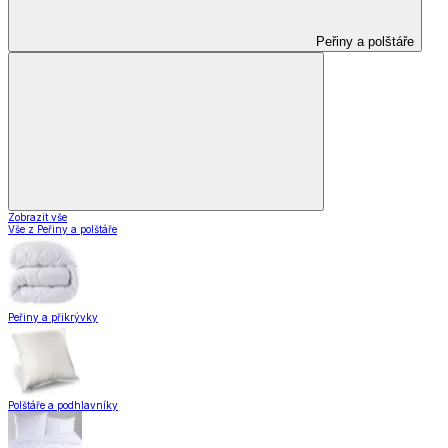
Peřiny a polštáře
Zobrazit vše
Vše z Peřiny a polštáře
Peřiny a přikrývky
Polštáře a podhlavníky