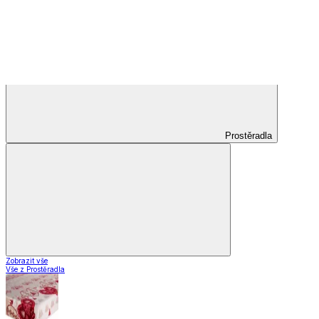
Záclony a závěsy
Záclony a závěsy
Hotové záclony
Voálové záclony a závěsy
Závěsy
Doplňky k záclonám
Záclony a závěsy