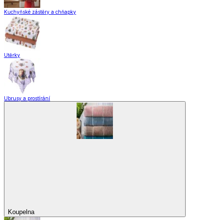
Domácnost a úklid
Zobrazit vše
Vše z Domácnost a úklid
Praktičtí pomocníci