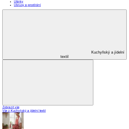
Domácnost a úklid
Domácnost a úklid
Praktičtí pomocníci
Pomůcky pro úklid a čištění
Praní a žehlení
Drobné opravy
Úložné boxy a vakuové pytle
EkoDrogerie
Pro mazlíčky
Zábava a volný čas
Pro děti