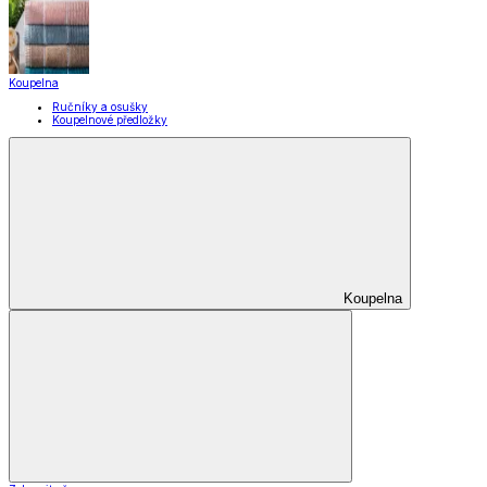
Pomůcky pro úklid a čištění
Praní a žehlení
Drobné opravy
Úložné boxy a vakuové pytle
EkoDrogerie