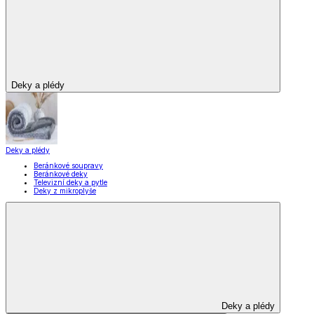
Vybavení kuchyně
Vybavení kuchyně
Vaření
Pečení
Stolování
Kuchyňské spotřebiče
Kuchyňské pomůcky
Skladování
Nápoje
Zavařování
Vybavení kuchyně