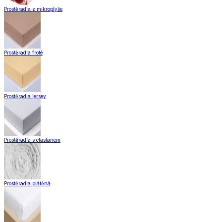
Zobrazit vše
Vše z Záclony a závěsy
Hotové záclony
Voálové záclony a závěsy
Závěsy
Doplňky k záclonám