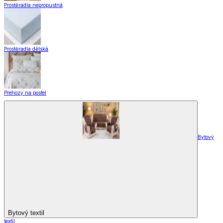
Designové kolekce
Domácnost a bydlení
Domácnost a bydlení