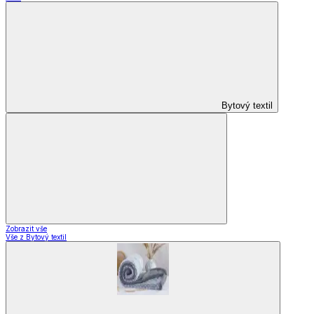
Domácnost
a bydlení
Zobrazit vše
Vše z Domácnost a bydlení