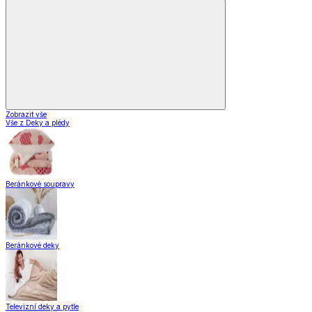
Zobrazit vše
Vše z Vybavení kuchyně
Vaření
Pečení
Stolování