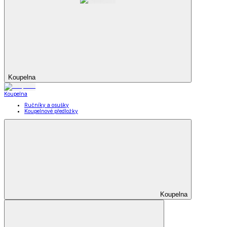
Koupelna
Koupelna
Ručníky a osušky
Koupelnové předložky
Koupelna