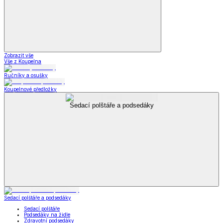
Zobrazit vše
Vše z Koupelna
Ručníky a osušky
Koupelnové předložky
Sedací polštáře a podsedáky
Sedací polštáře a podsedáky
Sedací polštáře
Podsedáky na židle
Zdravotní podsedáky