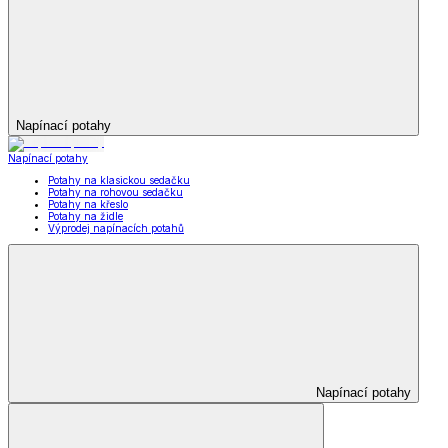
Napínací potahy
Napínací potahy
Potahy na klasickou sedačku
Potahy na rohovou sedačku
Potahy na křeslo
Potahy na židle
Výprodej napínacích potahů
Napínací potahy