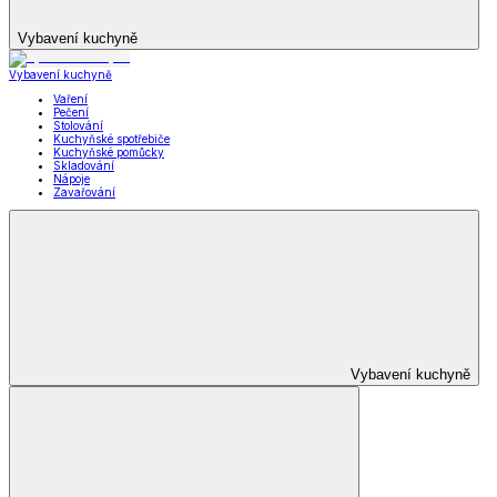
Vybavení kuchyně
Vybavení kuchyně
Vaření
Pečení
Stolování
Kuchyňské spotřebiče
Kuchyňské pomůcky
Skladování
Nápoje
Zavařování
Vybavení kuchyně