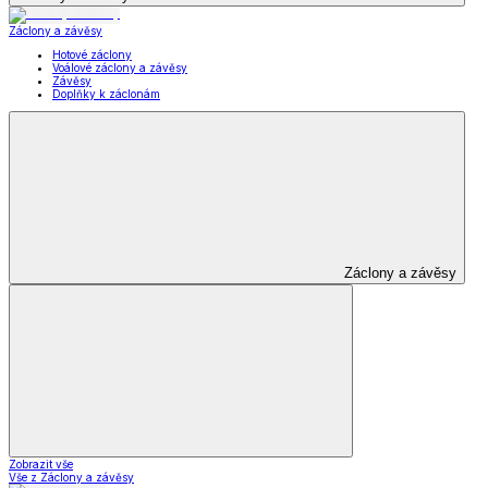
Záclony a závěsy
Hotové záclony
Voálové záclony a závěsy
Závěsy
Doplňky k záclonám
Záclony a závěsy
Zobrazit vše
Vše z Záclony a závěsy