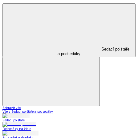
Sedací polštáře
a podsedáky
Zobrazit vše
Vše z Sedací polštáře a podsedáky
Sedací polštáře
Podsedáky na židle
Zdravotní podsedáky