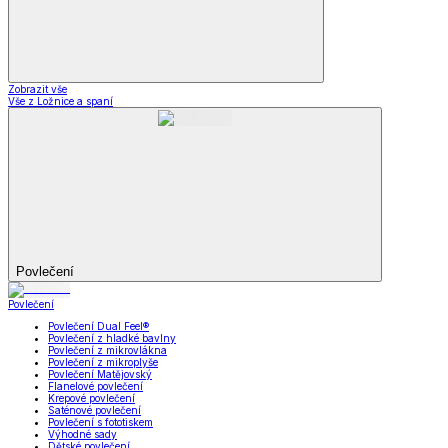
Zobrazit vše
Vše z Ložnice a spaní
Povlečení
Povlečení
Povlečení Dual Feel®
Povlečení z hladké bavlny
Povlečení z mikrovlákna
Povlečení z mikroplyše
Povlečení Matějovský
Flanelové povlečení
Krepové povlečení
Saténové povlečení
Povlečení s fototiskem
Výhodné sady
Dětské povlečení