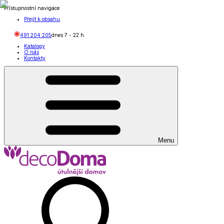
Přístupnostní navigace
Přejít k obsahu
491 204 205
dnes
7
-
22
h
Katalogy
O nás
Kontakty
Menu