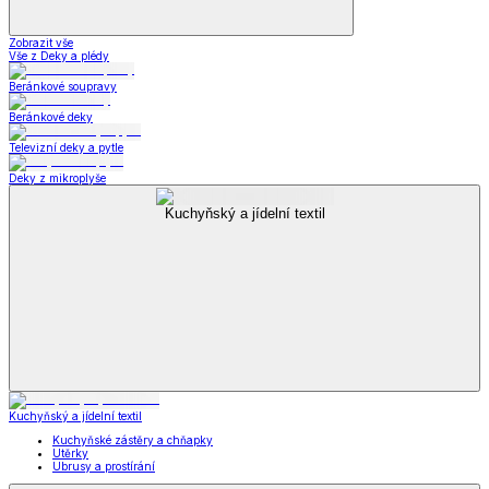
Zobrazit vše
Vše z Deky a plédy
Beránkové soupravy
Beránkové deky
Televizní deky a pytle
Deky z mikroplyše
Kuchyňský a jídelní textil
Kuchyňský a jídelní textil
Kuchyňské zástěry a chňapky
Utěrky
Ubrusy a prostírání