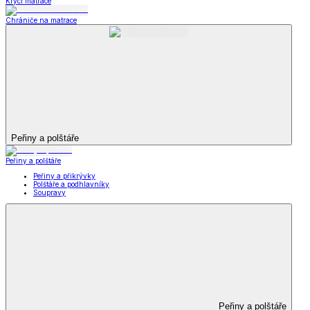
Krycí matrace
Chrániče na matrace
Peřiny a polštáře
Peřiny a polštáře
Peřiny a přikrývky
Polštáře a podhlavníky
Soupravy
Peřiny a polštáře