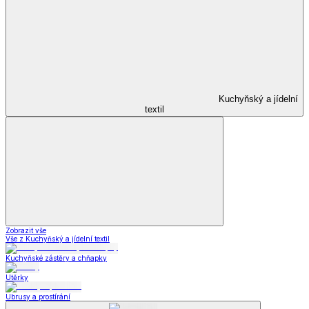
Kuchyňský a jídelní
textil
Zobrazit vše
Vše z Kuchyňský a jídelní textil
Kuchyňské zástěry a chňapky
Utěrky
Ubrusy a prostírání