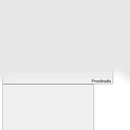
Prostěradla
Prostěradla z mikroplyše
Prostěradla froté
Prostěradla jersey
Prostěradla s elastanem
Prostěradla plátěná
Prostěradla nepropustná
Prostěradla dětská
Prostěradla