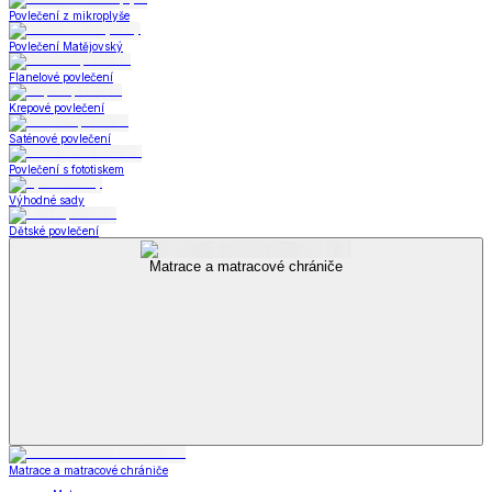
Povlečení z mikroplyše
Povlečení Matějovský
Flanelové povlečení
Krepové povlečení
Saténové povlečení
Povlečení s fototiskem
Výhodné sady
Dětské povlečení
Matrace a matracové chrániče
Matrace a matracové chrániče