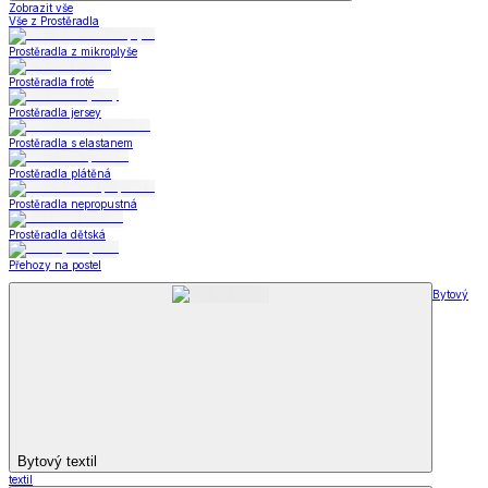
Zobrazit vše
Vše z Prostěradla
Prostěradla z mikroplyše
Prostěradla froté
Prostěradla jersey
Prostěradla s elastanem
Prostěradla plátěná
Prostěradla nepropustná
Prostěradla dětská
Přehozy na postel
Bytový
Bytový textil
textil