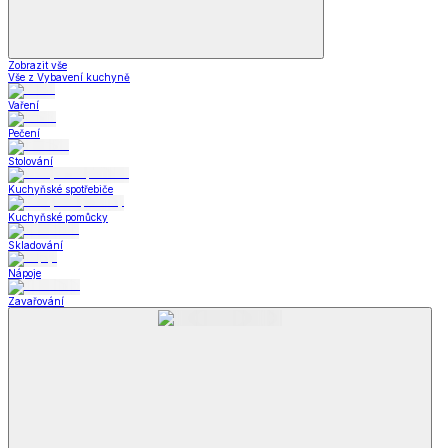
Zobrazit vše
Vše z Vybavení kuchyně
Vaření
Pečení
Stolování
Kuchyňské spotřebiče
Kuchyňské pomůcky
Skladování
Nápoje
Zavařování