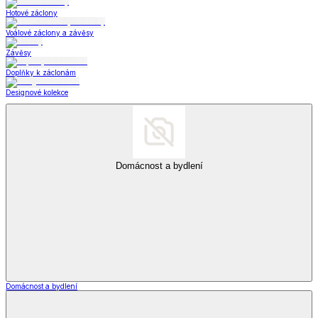
Hotové záclony
Voálové záclony a závěsy
Závěsy
Doplňky k záclonám
Designové kolekce
Domácnost a bydlení
Domácnost a bydlení