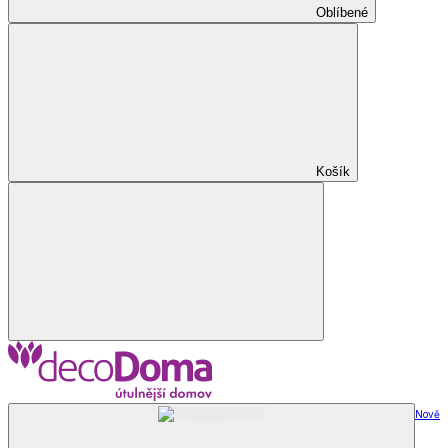
Oblíbené
Košík
Nově