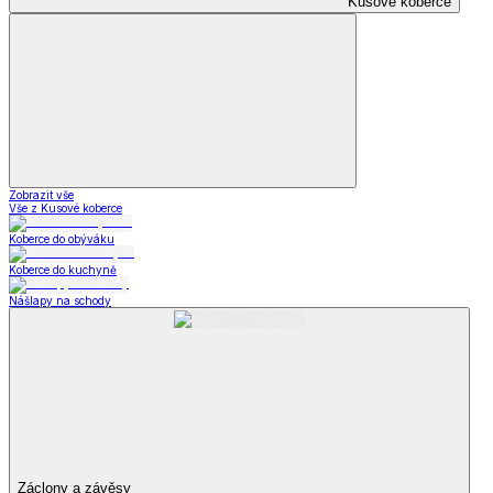
Kusové koberce
Zobrazit vše
Vše z Kusové koberce
Koberce do obýváku
Koberce do kuchyně
Nášlapy na schody
Záclony a závěsy