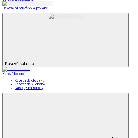
Dekorační polštářky a povlaky
Kusové koberce
Kusové koberce
Koberce do obýváku
Koberce do kuchyně
Nášlapy na schody