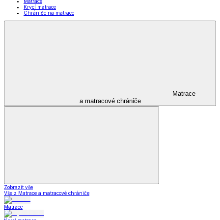
Matrace
Krycí matrace
Chrániče na matrace
Matrace
a matracové chrániče
Zobrazit vše
Vše z Matrace a matracové chrániče
Matrace