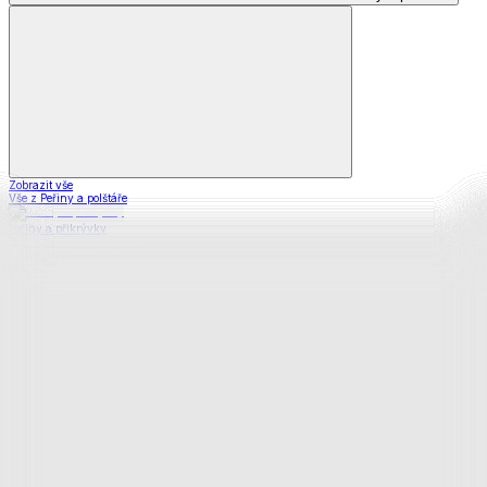
Zobrazit vše
Vše z Peřiny a polštáře
Peřiny a přikrývky
Polštáře a podhlavníky
Soupravy
Prostěradla