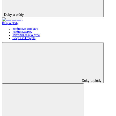
Deky a plédy
Deky a plédy
Beránkové soupravy
Beránkové deky
Televizní deky a pytle
Deky z mikroplyše
Deky a plédy