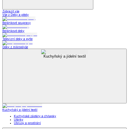
Zobrazit vše
Vše z Deky a plédy
Beránkové soupravy
Beránkové deky
Televizní deky a pytle
Deky z mikroplyše
Kuchyňský a jídelní textil
Kuchyňský a jídelní textil
Kuchyňské zástěry a chňapky
Utěrky
Ubrusy a prostírání