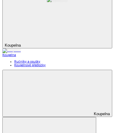
Koupelna
Koupelna
Ručníky a osušky
Koupelnové předložky
Koupelna