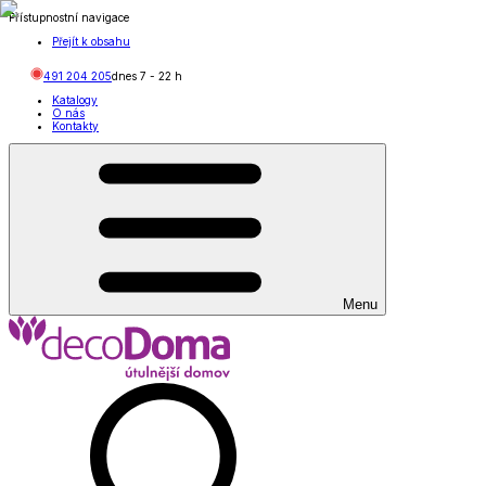
Přístupnostní navigace
Přejít k obsahu
491 204 205
dnes
7
-
22
h
Katalogy
O nás
Kontakty
Menu