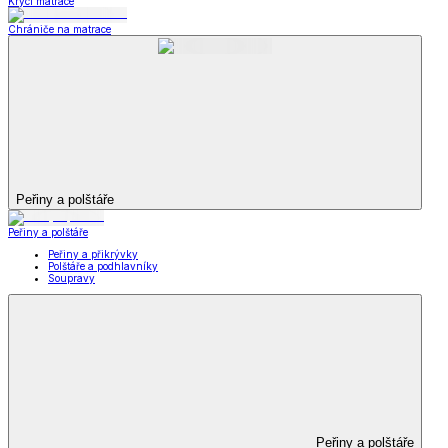
Krycí matrace
Chrániče na matrace
Peřiny a polštáře
Peřiny a polštáře
Peřiny a přikrývky
Polštáře a podhlavníky
Soupravy
Peřiny a polštáře