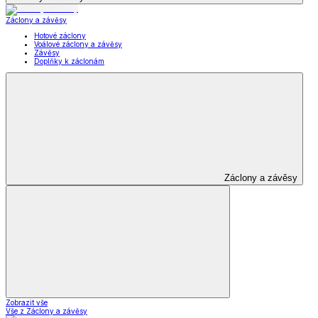
Záclony a závěsy
Hotové záclony
Voálové záclony a závěsy
Závěsy
Doplňky k záclonám
Záclony a závěsy
Zobrazit vše
Vše z Záclony a závěsy