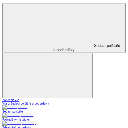
Sedací polštáře
a podsedáky
Zobrazit vše
Vše z Sedací polštáře a podsedáky
Sedací polštáře
Podsedáky na židle
Zdravotní podsedáky