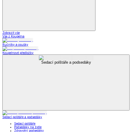
Zobrazit vše
Vše z Koupelna
Ručníky a osušky
Koupelnové předložky
Sedací polštáře a podsedáky
Sedací polštáře a podsedáky
Sedací polštáře
Podsedáky na židle
Zdravotní podsedáky