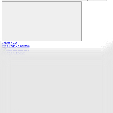
Zobrazit vše
Vše z Peřiny a polštáře
Peřiny a přikrývky
Polštáře a podhlavníky
Soupravy
Prostěradla