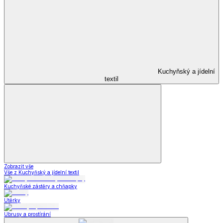
Kuchyňský a jídelní
textil
Zobrazit vše
Vše z Kuchyňský a jídelní textil
Kuchyňské zástěry a chňapky
Utěrky
Ubrusy a prostírání