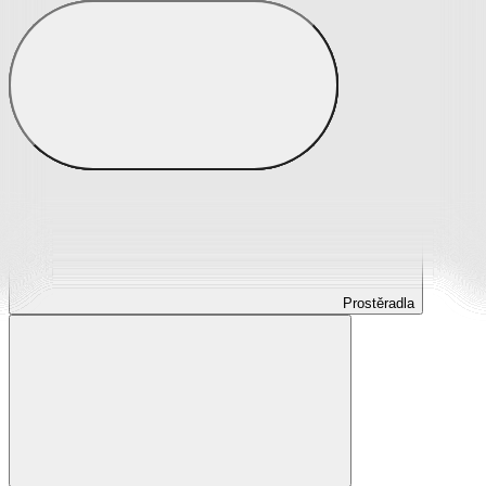
Prostěradla
Prostěradla z mikroplyše
Prostěradla froté
Prostěradla jersey
Prostěradla s elastanem
Prostěradla plátěná
Prostěradla nepropustná
Prostěradla dětská
Prostěradla