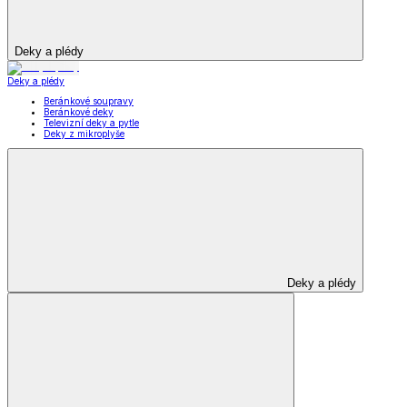
Deky a plédy
Deky a plédy
Beránkové soupravy
Beránkové deky
Televizní deky a pytle
Deky z mikroplyše
Deky a plédy