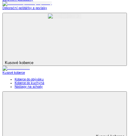
Dekorační polštářky a povlaky
Kusové koberce
Kusové koberce
Koberce do obýváku
Koberce do kuchyně
Nášlapy na schody