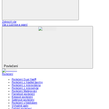
Zobrazit vše
Vše z Ložnice a spaní
Povlečení
Povlečení
Povlečení Dual Feel®
Povlečení z hladké bavlny
Povlečení z mikrovlákna
Povlečení z mikroplyše
Povlečení Matějovský
Flanelové povlečení
Krepové povlečení
Saténové povlečení
Povlečení s fototiskem
Výhodné sady
Dětské povlečení