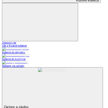
Kusové koberce
Zobrazit vše
Vše z Kusové koberce
Koberce do obýváku
Koberce do kuchyně
Nášlapy na schody
Záclony a závěsy