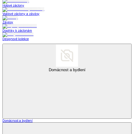
Hotové záclony
Voálové záclony a závěsy
Závěsy
Doplňky k záclonám
Designové kolekce
Domácnost a bydlení
Domácnost a bydlení