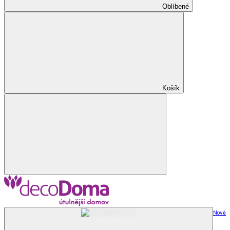
Oblíbené
Košík
Nově