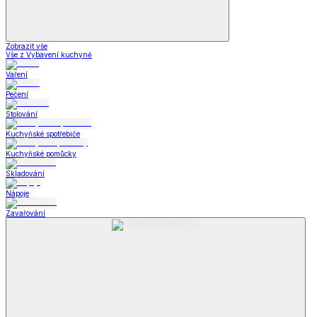
Zobrazit vše
Vše z Vybavení kuchyně
Vaření
Pečení
Stolování
Kuchyňské spotřebiče
Kuchyňské pomůcky
Skladování
Nápoje
Zavařování