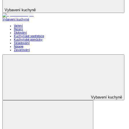
Vybavení kuchyně
Vybavení kuchyně
Vaření
Pečení
Stolování
Kuchyňské spotřebiče
Kuchyňské pomůcky
Skladování
Nápoje
Zavařování
Vybavení kuchyně