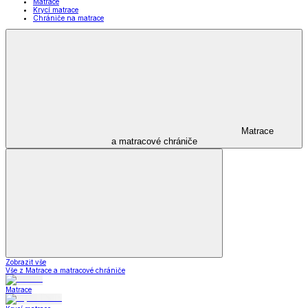
Matrace
Krycí matrace
Chrániče na matrace
Matrace
a matracové chrániče
Zobrazit vše
Vše z Matrace a matracové chrániče
Matrace