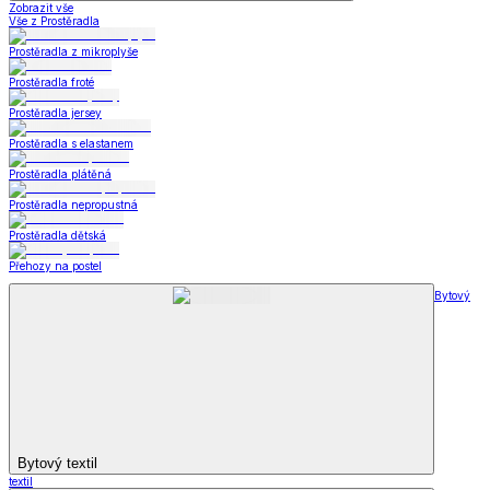
Zobrazit vše
Vše z Prostěradla
Prostěradla z mikroplyše
Prostěradla froté
Prostěradla jersey
Prostěradla s elastanem
Prostěradla plátěná
Prostěradla nepropustná
Prostěradla dětská
Přehozy na postel
Bytový
Bytový textil
textil