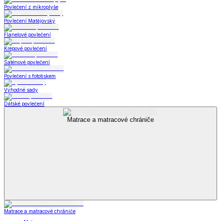
Povlečení z mikroplyše
Povlečení Matějovský
Flanelové povlečení
Krepové povlečení
Saténové povlečení
Povlečení s fototiskem
Výhodné sady
Dětské povlečení
Matrace a matracové chrániče
Matrace a matracové chrániče