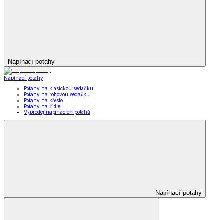
Napínací potahy
Napínací potahy
Potahy na klasickou sedačku
Potahy na rohovou sedačku
Potahy na křeslo
Potahy na židle
Výprodej napínacích potahů
Napínací potahy