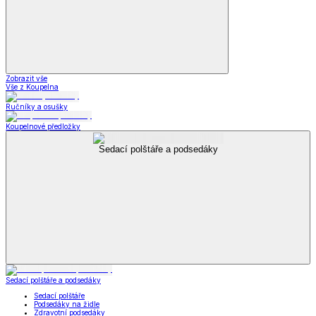
Zobrazit vše
Vše z Koupelna
Ručníky a osušky
Koupelnové předložky
Sedací polštáře a podsedáky
Sedací polštáře a podsedáky
Sedací polštáře
Podsedáky na židle
Zdravotní podsedáky