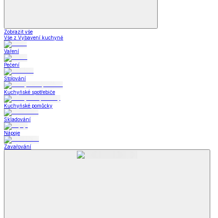
Zobrazit vše
Vše z Vybavení kuchyně
Vaření
Pečení
Stolování
Kuchyňské spotřebiče
Kuchyňské pomůcky
Skladování
Nápoje
Zavařování