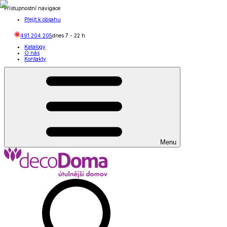
Přístupnostní navigace
Přejít k obsahu
491 204 205
dnes
7
-
22
h
Katalogy
O nás
Kontakty
Menu