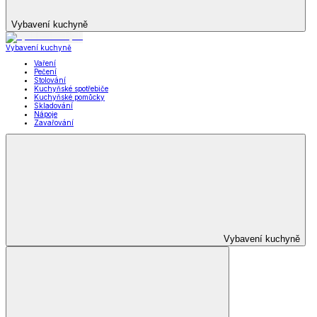
Vybavení kuchyně
Vybavení kuchyně
Vaření
Pečení
Stolování
Kuchyňské spotřebiče
Kuchyňské pomůcky
Skladování
Nápoje
Zavařování
Vybavení kuchyně