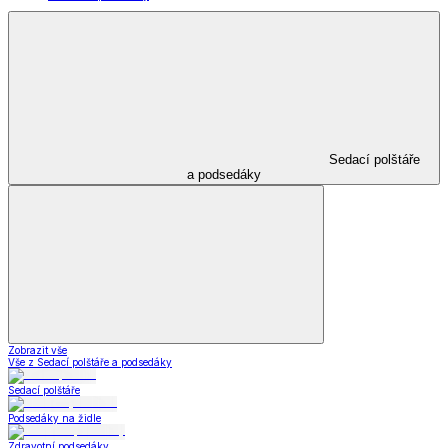
Sedací polštáře
a podsedáky
Zobrazit vše
Vše z Sedací polštáře a podsedáky
Sedací polštáře
Podsedáky na židle
Zdravotní podsedáky