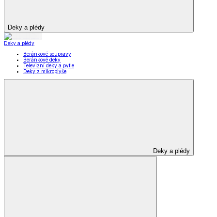
Deky a plédy
Deky a plédy
Beránkové soupravy
Beránkové deky
Televizní deky a pytle
Deky z mikroplyše
Deky a plédy