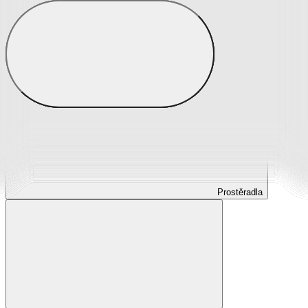
Prostěradla
Prostěradla z mikroplyše
Prostěradla froté
Prostěradla jersey
Prostěradla s elastanem
Prostěradla plátěná
Prostěradla nepropustná
Prostěradla dětská
Prostěradla