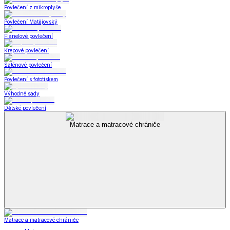
Povlečení z mikroplyše
Povlečení Matějovský
Flanelové povlečení
Krepové povlečení
Saténové povlečení
Povlečení s fototiskem
Výhodné sady
Dětské povlečení
Matrace a matracové chrániče
Matrace a matracové chrániče