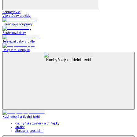
Zobrazit vše
Vše z Deky a plédy
Beránkové soupravy
Beránkové deky
Televizní deky a pytle
Deky z mikroplyše
Kuchyňský a jídelní textil
Kuchyňský a jídelní textil
Kuchyňské zástěry a chňapky
Utěrky
Ubrusy a prostírání