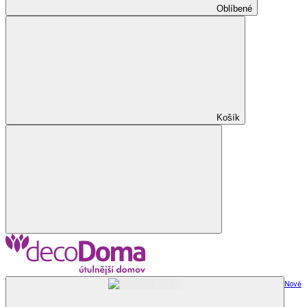
Oblíbené
Košík
Nově