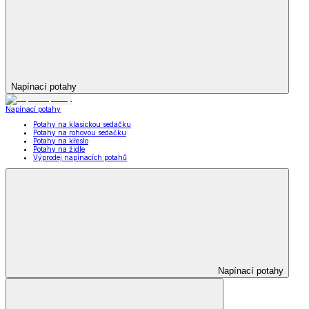
Napínací potahy
Napínací potahy
Potahy na klasickou sedačku
Potahy na rohovou sedačku
Potahy na křeslo
Potahy na židle
Výprodej napínacích potahů
Napínací potahy