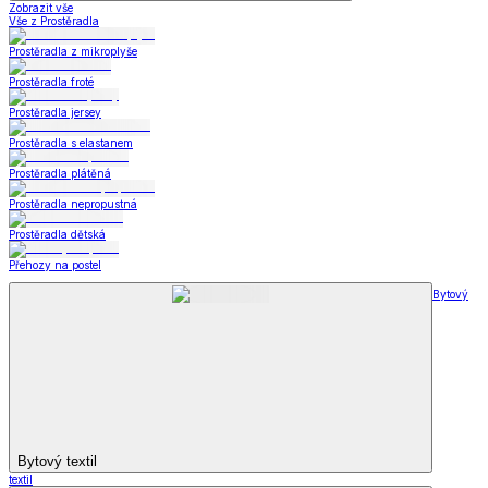
Zobrazit vše
Vše z Prostěradla
Prostěradla z mikroplyše
Prostěradla froté
Prostěradla jersey
Prostěradla s elastanem
Prostěradla plátěná
Prostěradla nepropustná
Prostěradla dětská
Přehozy na postel
Bytový
Bytový textil
textil