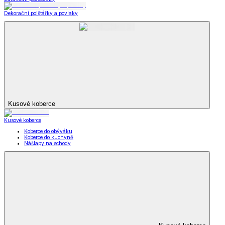
Dekorační polštářky a povlaky
Kusové koberce
Kusové koberce
Koberce do obýváku
Koberce do kuchyně
Nášlapy na schody