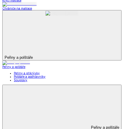
Krycí matrace
Chrániče na matrace
Peřiny a polštáře
Peřiny a polštáře
Peřiny a přikrývky
Polštáře a podhlavníky
Soupravy
Peřiny a polštáře