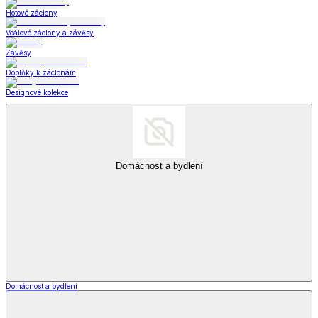
Hotové záclony
Voálové záclony a závěsy
Závěsy
Doplňky k záclonám
Designové kolekce
Domácnost a bydlení
Domácnost a bydlení