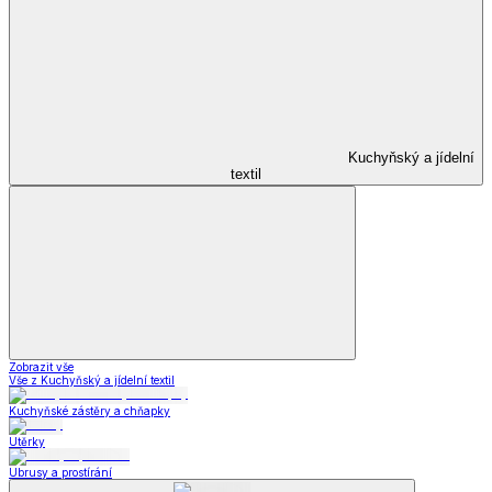
Kuchyňský a jídelní
textil
Zobrazit vše
Vše z Kuchyňský a jídelní textil
Kuchyňské zástěry a chňapky
Utěrky
Ubrusy a prostírání