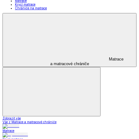
Matrace
Krycí matrace
Chrániče na matrace
Matrace
a matracové chrániče
Zobrazit vše
Vše z Matrace a matracové chrániče
Matrace