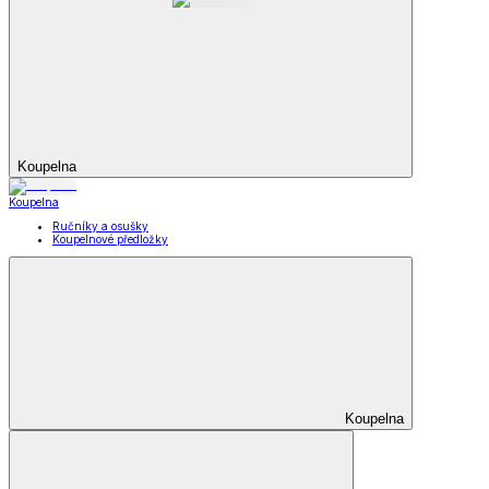
Koupelna
Koupelna
Ručníky a osušky
Koupelnové předložky
Koupelna