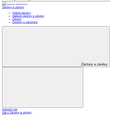
Záclony a závěsy
Hotové záclony
Voálové záclony a závěsy
Závěsy
Doplňky k záclonám
Záclony a závěsy
Zobrazit vše
Vše z Záclony a závěsy