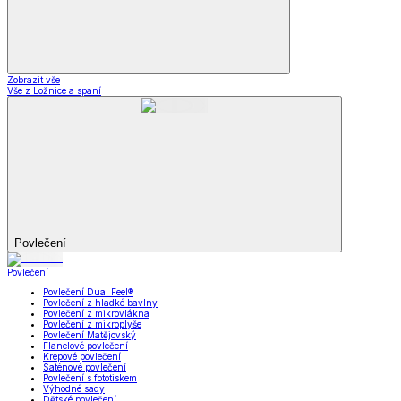
Zobrazit vše
Vše z Ložnice a spaní
Povlečení
Povlečení
Povlečení Dual Feel®
Povlečení z hladké bavlny
Povlečení z mikrovlákna
Povlečení z mikroplyše
Povlečení Matějovský
Flanelové povlečení
Krepové povlečení
Saténové povlečení
Povlečení s fototiskem
Výhodné sady
Dětské povlečení