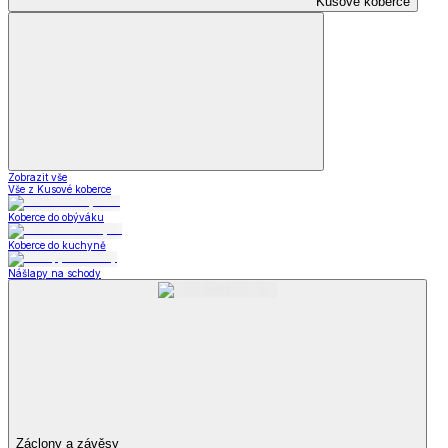
Kusové koberce
Zobrazit vše
Vše z Kusové koberce
Koberce do obýváku
Koberce do kuchyně
Nášlapy na schody
Záclony a závěsy