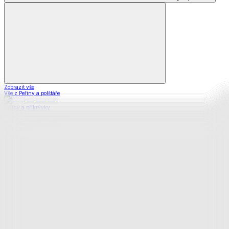
Zobrazit vše
Vše z Peřiny a polštáře
Peřiny a přikrývky
Polštáře a podhlavníky
Soupravy
Prostěradla