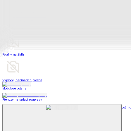
Deky a plédy
Zobrazit vše
Vše z Deky a plédy
Beránkové soupravy
Beránkové deky
Televizní deky a pytle
Deky z mikroplyše