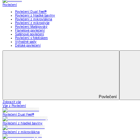
Koupelna
Koupelna
Ručníky a osušky
Koupelnové předložky
Koupelna
Zobrazit vše
Vše z Koupelna
Ručníky a osušky
Koupelnové předložky