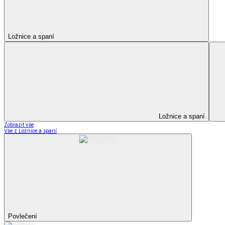
Kuchyňský a jídelní textil
Kuchyňský a jídelní textil
Kuchyňské zástěry a chňapky
Utěrky
Ubrusy a prostírání
Kuchyňský a jídelní tex
Zobrazit vše
Vše z Kuchyňský a jídelní textil
Kuchyňské zástěry a chňapky
Utěrky
Ubrusy a prostírání