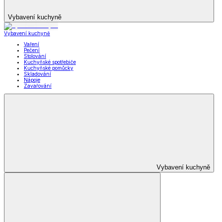
Vybavení kuchyně
Vybavení kuchyně
Vaření
Pečení
Stolování
Kuchyňské spotřebiče
Kuchyňské pomůcky
Skladování
Nápoje
Zavařování
Vybavení kuchyně