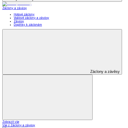
Záclony a závěsy
Hotové záclony
Voálové záclony a závěsy
Závěsy
Doplňky k záclonám
Záclony a závěsy
Zobrazit vše
Vše z Záclony a závěsy