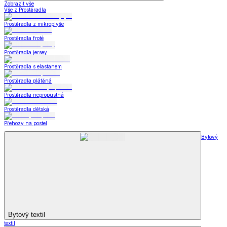
Zobrazit vše
Vše z Prostěradla
Prostěradla z mikroplyše
Prostěradla froté
Prostěradla jersey
Prostěradla s elastanem
Prostěradla plátěná
Prostěradla nepropustná
Prostěradla dětská
Přehozy na postel
Bytový
Bytový textil
textil