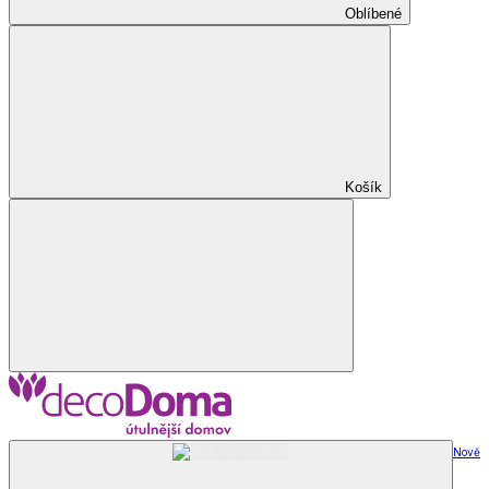
Oblíbené
Košík
Nově