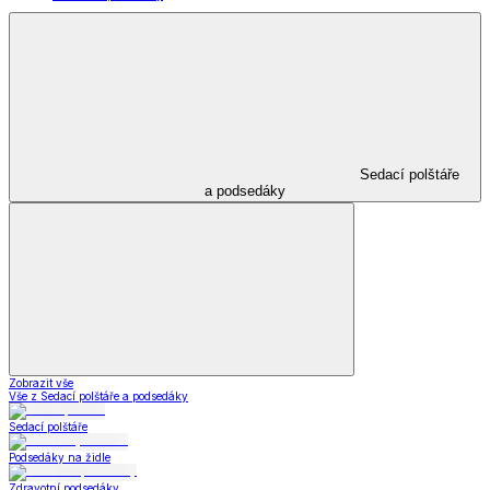
Sedací polštáře
a podsedáky
Zobrazit vše
Vše z Sedací polštáře a podsedáky
Sedací polštáře
Podsedáky na židle
Zdravotní podsedáky