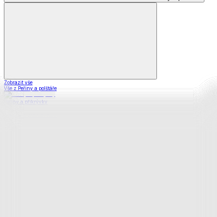
Zobrazit vše
Vše z Peřiny a polštáře
Peřiny a přikrývky
Polštáře a podhlavníky
Soupravy
Prostěradla