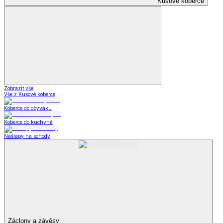
Kusové koberce
Zobrazit vše
Vše z Kusové koberce
Koberce do obýváku
Koberce do kuchyně
Nášlapy na schody
Záclony a závěsy