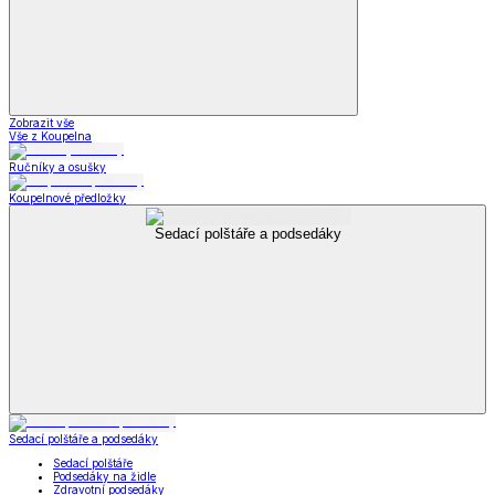
Zobrazit vše
Vše z Koupelna
Ručníky a osušky
Koupelnové předložky
Sedací polštáře a podsedáky
Sedací polštáře a podsedáky
Sedací polštáře
Podsedáky na židle
Zdravotní podsedáky