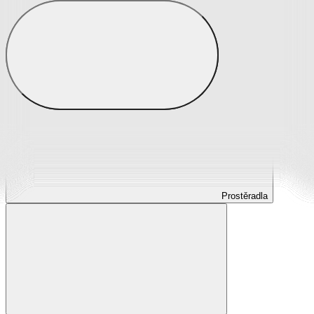
Prostěradla
Prostěradla z mikroplyše
Prostěradla froté
Prostěradla jersey
Prostěradla s elastanem
Prostěradla plátěná
Prostěradla nepropustná
Prostěradla dětská
Prostěradla