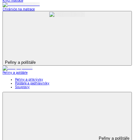
Krycí matrace
Chrániče na matrace
Peřiny a polštáře
Peřiny a polštáře
Peřiny a přikrývky
Polštáře a podhlavníky
Soupravy
Peřiny a polštáře