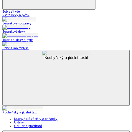
Zobrazit vše
Vše z Deky a plédy
Beránkové soupravy
Beránkové deky
Televizní deky a pytle
Deky z mikroplyše
Kuchyňský a jídelní textil
Kuchyňský a jídelní textil
Kuchyňské zástěry a chňapky
Utěrky
Ubrusy a prostírání