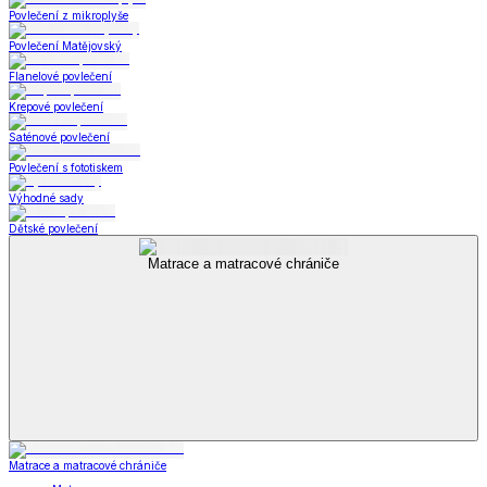
Povlečení z mikroplyše
Povlečení Matějovský
Flanelové povlečení
Krepové povlečení
Saténové povlečení
Povlečení s fototiskem
Výhodné sady
Dětské povlečení
Matrace a matracové chrániče
Matrace a matracové chrániče