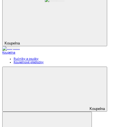
Koupelna
Koupelna
Ručníky a osušky
Koupelnové předložky
Koupelna