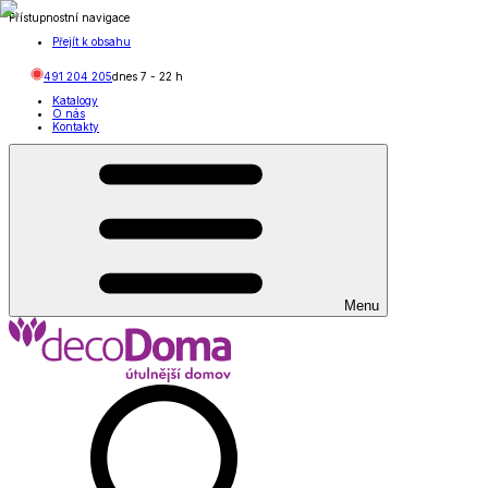
Přístupnostní navigace
Přejít k obsahu
491 204 205
dnes
7
-
22
h
Katalogy
O nás
Kontakty
Menu