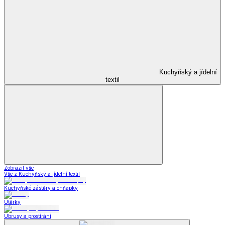
Kuchyňský a jídelní
textil
Zobrazit vše
Vše z Kuchyňský a jídelní textil
Kuchyňské zástěry a chňapky
Utěrky
Ubrusy a prostírání