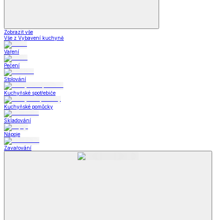
Zobrazit vše
Vše z Vybavení kuchyně
Vaření
Pečení
Stolování
Kuchyňské spotřebiče
Kuchyňské pomůcky
Skladování
Nápoje
Zavařování