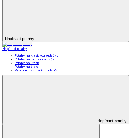
Napínací potahy
Napínací potahy
Potahy na klasickou sedačku
Potahy na rohovou sedačku
Potahy na křeslo
Potahy na židle
Výprodej napínacích potahů
Napínací potahy