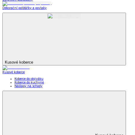
Dekorační polštářky a povlaky
Kusové koberce
Kusové koberce
Koberce do obýváku
Koberce do kuchyně
Nášlapy na schody