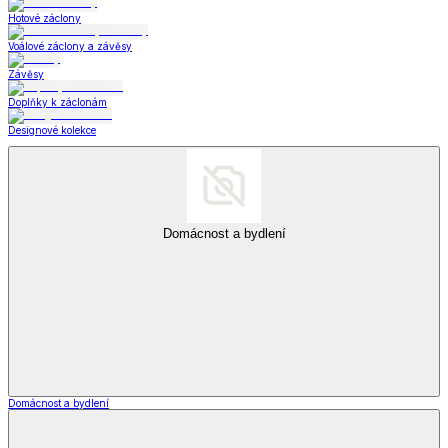
Hotové záclony
Voálové záclony a závěsy
Závěsy
Doplňky k záclonám
Designové kolekce
Domácnost a bydlení
Domácnost a bydlení