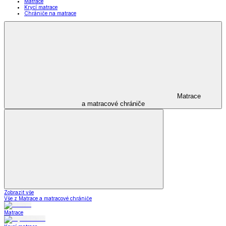
Matrace
Krycí matrace
Chrániče na matrace
Matrace
a matracové chrániče
Zobrazit vše
Vše z Matrace a matracové chrániče
Matrace