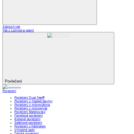
Zobrazit vše
Vše z Ložnice a spaní
Povlečení
Povlečení
Povlečení Dual Feel®
Povlečení z hladké bavlny
Povlečení z mikrovlákna
Povlečení z mikroplyše
Povlečení Matějovský
Flanelové povlečení
Krepové povlečení
Saténové povlečení
Povlečení s fototiskem
Výhodné sady
Dětské povlečení