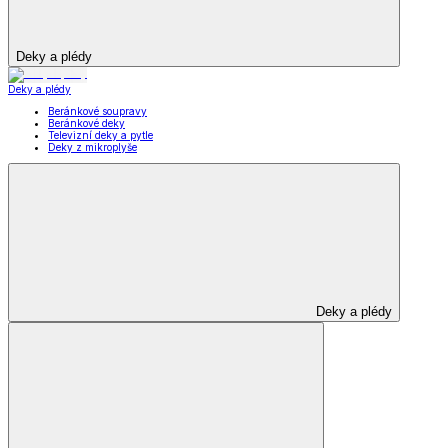
Deky a plédy
Deky a plédy
Beránkové soupravy
Beránkové deky
Televizní deky a pytle
Deky z mikroplyše
Deky a plédy