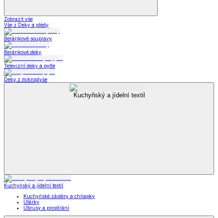
Zobrazit vše
Vše z Deky a plédy
Beránkové soupravy
Beránkové deky
Televizní deky a pytle
Deky z mikroplyše
Kuchyňský a jídelní textil
Kuchyňský a jídelní textil
Kuchyňské zástěry a chňapky
Utěrky
Ubrusy a prostírání