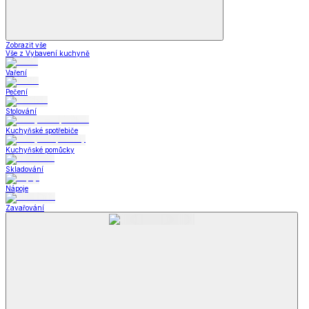
Zobrazit vše
Vše z Vybavení kuchyně
Vaření
Pečení
Stolování
Kuchyňské spotřebiče
Kuchyňské pomůcky
Skladování
Nápoje
Zavařování