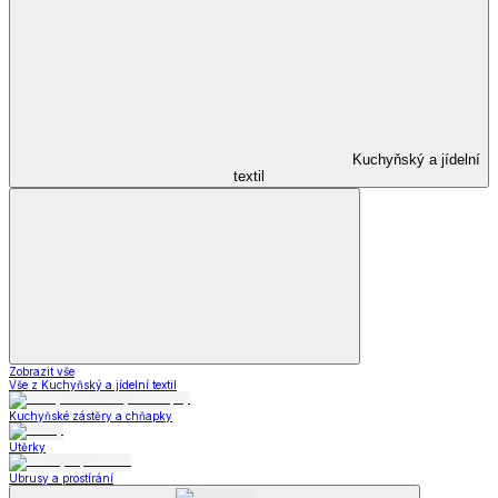
Kuchyňský a jídelní
textil
Zobrazit vše
Vše z Kuchyňský a jídelní textil
Kuchyňské zástěry a chňapky
Utěrky
Ubrusy a prostírání