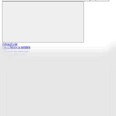
Zobrazit vše
Vše z Peřiny a polštáře
Peřiny a přikrývky
Polštáře a podhlavníky
Soupravy
Prostěradla