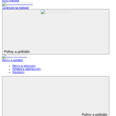
Krycí matrace
Chrániče na matrace
Peřiny a polštáře
Peřiny a polštáře
Peřiny a přikrývky
Polštáře a podhlavníky
Soupravy
Peřiny a polštáře