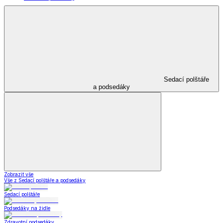
Sedací polštáře
a podsedáky
Zobrazit vše
Vše z Sedací polštáře a podsedáky
Sedací polštáře
Podsedáky na židle
Zdravotní podsedáky