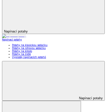
Napínací potahy
Napínací potahy
Potahy na klasickou sedačku
Potahy na rohovou sedačku
Potahy na křeslo
Potahy na židle
Výprodej napínacích potahů
Napínací potahy