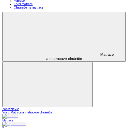
Matrace
Krycí matrace
Chrániče na matrace
Matrace
a matracové chrániče
Zobrazit vše
Vše z Matrace a matracové chrániče
Matrace