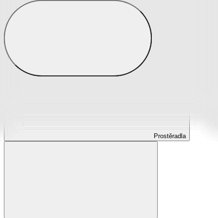
Prostěradla
Prostěradla z mikroplyše
Prostěradla froté
Prostěradla jersey
Prostěradla s elastanem
Prostěradla plátěná
Prostěradla nepropustná
Prostěradla dětská
Prostěradla