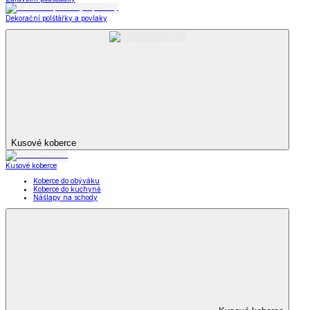
Dekorační polštářky a povlaky
Kusové koberce
Kusové koberce
Koberce do obýváku
Koberce do kuchyně
Nášlapy na schody