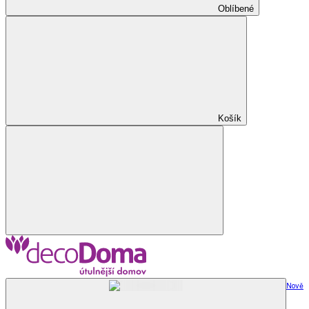
Oblíbené
Košík
Nově