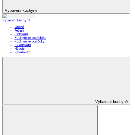
Vybavení kuchyně
Vybavení kuchyně
Vaření
Pečení
Stolování
Kuchyňské spotřebiče
Kuchyňské pomůcky
Skladování
Nápoje
Zavařování
Vybavení kuchyně