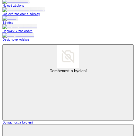
Hotové záclony
Voálové záclony a závěsy
Závěsy
Doplňky k záclonám
Designové kolekce
Domácnost a bydlení
Domácnost a bydlení