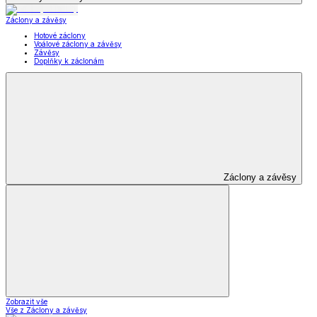
Záclony a závěsy
Hotové záclony
Voálové záclony a závěsy
Závěsy
Doplňky k záclonám
Záclony a závěsy
Zobrazit vše
Vše z Záclony a závěsy