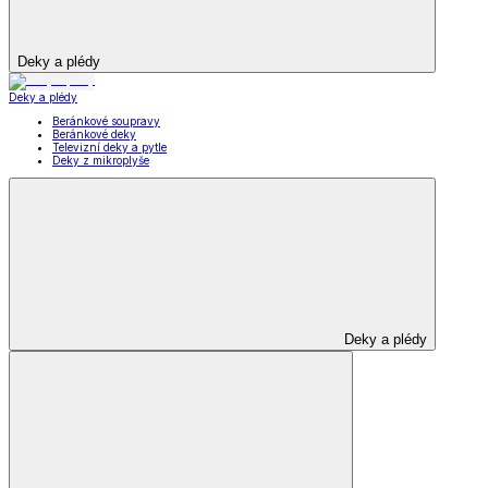
Deky a plédy
Deky a plédy
Beránkové soupravy
Beránkové deky
Televizní deky a pytle
Deky z mikroplyše
Deky a plédy