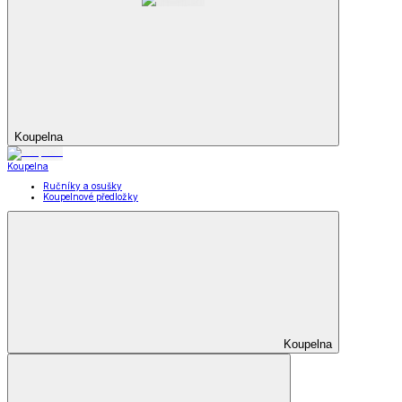
Koupelna
Koupelna
Ručníky a osušky
Koupelnové předložky
Koupelna