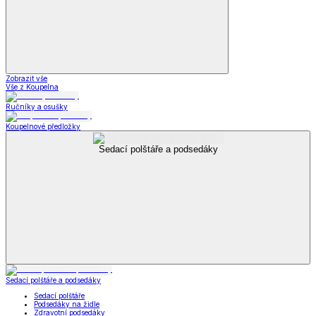
Zobrazit vše
Vše z Koupelna
Ručníky a osušky
Koupelnové předložky
Sedací polštáře a podsedáky
Sedací polštáře a podsedáky
Sedací polštáře
Podsedáky na židle
Zdravotní podsedáky