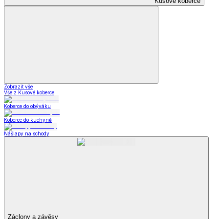
Kusové koberce
Zobrazit vše
Vše z Kusové koberce
Koberce do obýváku
Koberce do kuchyně
Nášlapy na schody
Záclony a závěsy