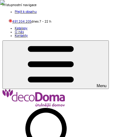
Přístupnostní navigace
Přejít k obsahu
491 204 205
dnes
7
-
22
h
Katalogy
O nás
Kontakty
Menu