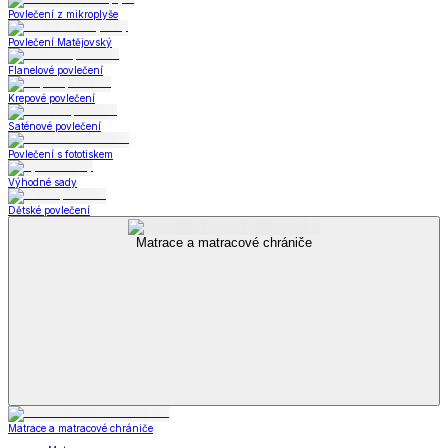
Povlečení z mikroplyše
Povlečení Matějovský
Flanelové povlečení
Krepové povlečení
Saténové povlečení
Povlečení s fototiskem
Výhodné sady
Dětské povlečení
Matrace a matracové chrániče
Matrace a matracové chrániče