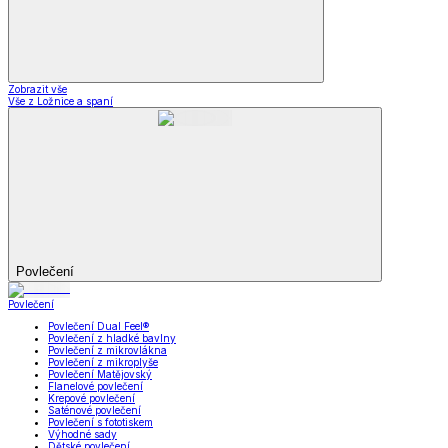
Zobrazit vše
Vše z Ložnice a spaní
Povlečení
Povlečení
Povlečení Dual Feel®
Povlečení z hladké bavlny
Povlečení z mikrovlákna
Povlečení z mikroplyše
Povlečení Matějovský
Flanelové povlečení
Krepové povlečení
Saténové povlečení
Povlečení s fototiskem
Výhodné sady
Dětské povlečení