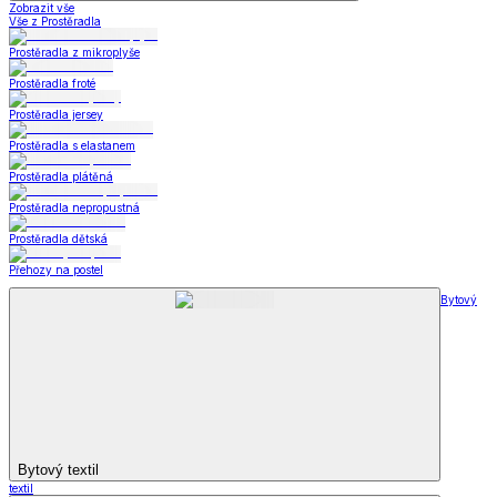
Zobrazit vše
Vše z Prostěradla
Prostěradla z mikroplyše
Prostěradla froté
Prostěradla jersey
Prostěradla s elastanem
Prostěradla plátěná
Prostěradla nepropustná
Prostěradla dětská
Přehozy na postel
Bytový
Bytový textil
textil