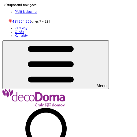
Přístupnostní navigace
Přejít k obsahu
491 204 205
dnes
7
-
22
h
Katalogy
O nás
Kontakty
Menu