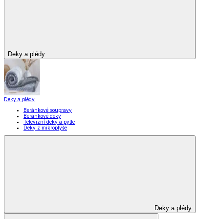
Deky a plédy
Deky a plédy
Beránkové soupravy
Beránkové deky
Televizní deky a pytle
Deky z mikroplyše
Deky a plédy