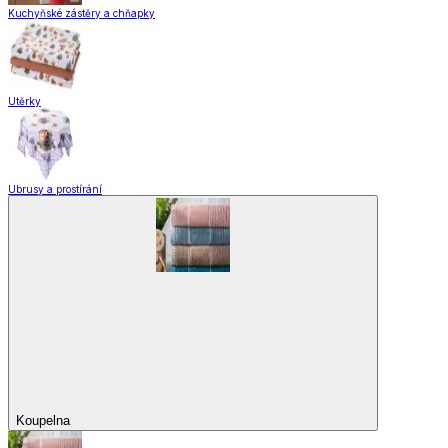
Kuchyňské zástěry a chňapky
Utěrky
Ubrusy a prostírání
Koupelna