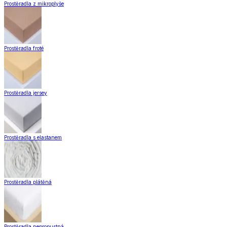
Prostěradla z mikroplyše
Prostěradla froté
Prostěradla jersey
Prostěradla s elastanem
Prostěradla plátěná
Prostěradla nepropustná