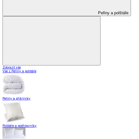
Peřiny a polštáře
Zobrazit vše
Vše z Peřiny a polštáře
Peřiny a přikrývky
Polštáře a podhlavníky