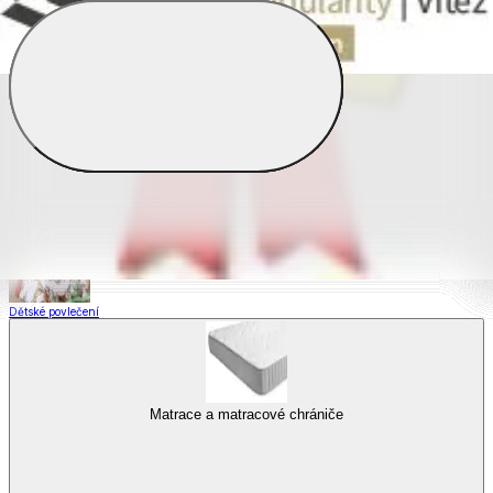
Saténové povlečení
Povlečení s fototiskem
Výhodné sady
Dětské povlečení
Matrace a matracové chrániče