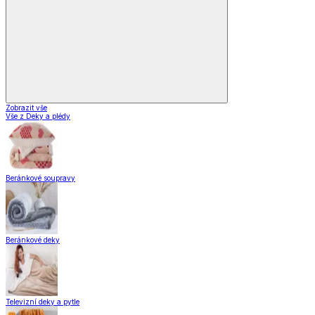
Zobrazit vše
Vše z Deky a plédy
Beránkové soupravy
Beránkové deky
Televizní deky a pytle