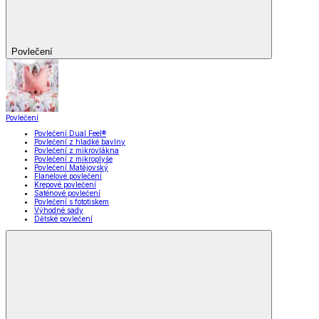
Povlečení
Povlečení
Povlečení Dual Feel®
Povlečení z hladké bavlny
Povlečení z mikrovlákna
Povlečení z mikroplyše
Povlečení Matějovský
Flanelové povlečení
Krepové povlečení
Saténové povlečení
Povlečení s fototiskem
Výhodné sady
Dětské povlečení