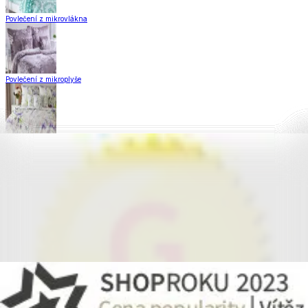
Povlečení z mikrovlákna
Povlečení z mikroplyše
Povlečení Matějovský
Flanelové povlečení
Krepové povlečení