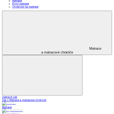
Matrace
Krycí matrace
Chrániče na matrace
Matrace
a matracové chrániče
Zobrazit vše
Vše z Matrace a matracové chrániče
Matrace