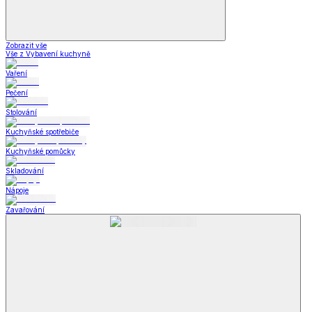
Zobrazit vše
Vše z Vybavení kuchyně
Vaření
Pečení
Stolování
Kuchyňské spotřebiče
Kuchyňské pomůcky
Skladování
Nápoje
Zavařování