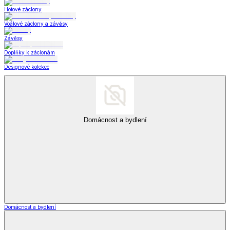
Hotové záclony
Voálové záclony a závěsy
Závěsy
Doplňky k záclonám
Designové kolekce
Domácnost a bydlení
Domácnost a bydlení