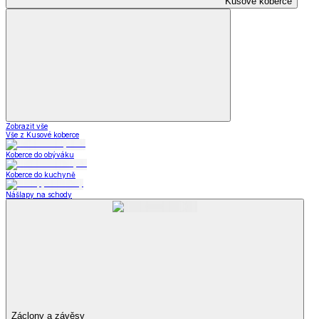
Kusové koberce
Zobrazit vše
Vše z Kusové koberce
Koberce do obýváku
Koberce do kuchyně
Nášlapy na schody
Záclony a závěsy