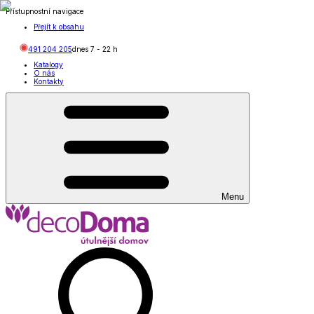
Přístupnostní navigace
Přejít k obsahu
491 204 205
dnes
7
-
22
h
Katalogy
O nás
Kontakty
Menu