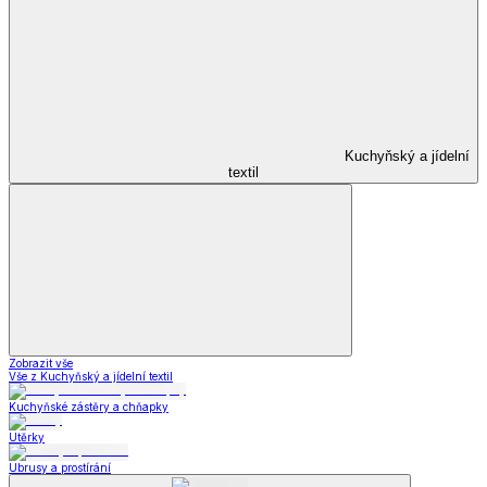
Kuchyňský a jídelní
textil
Zobrazit vše
Vše z Kuchyňský a jídelní textil
Kuchyňské zástěry a chňapky
Utěrky
Ubrusy a prostírání