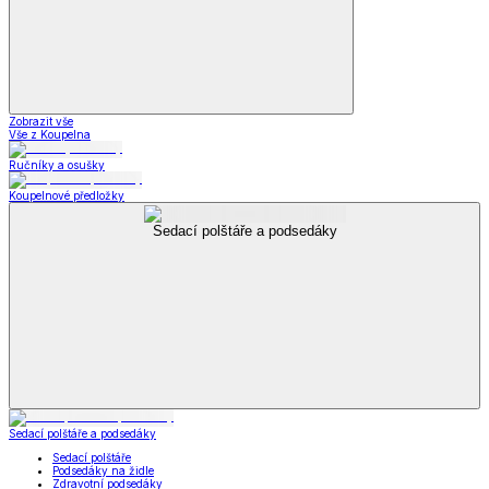
Zobrazit vše
Vše z Koupelna
Ručníky a osušky
Koupelnové předložky
Sedací polštáře a podsedáky
Sedací polštáře a podsedáky
Sedací polštáře
Podsedáky na židle
Zdravotní podsedáky