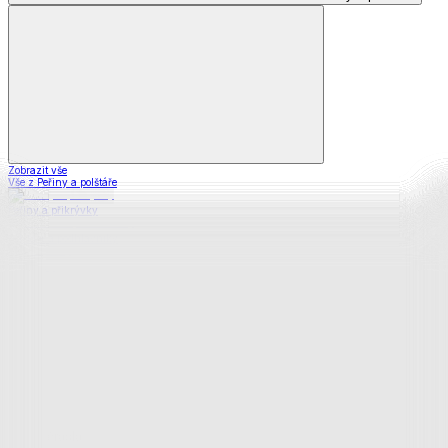
Zobrazit vše
Vše z Peřiny a polštáře
Peřiny a přikrývky
Polštáře a podhlavníky
Soupravy
Prostěradla