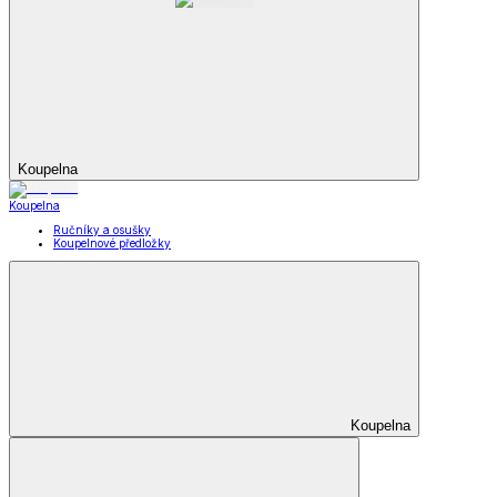
Koupelna
Koupelna
Ručníky a osušky
Koupelnové předložky
Koupelna