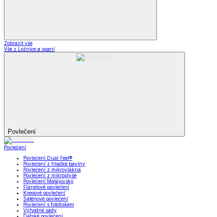
Zobrazit vše
Vše z Ložnice a spaní
Povlečení
Povlečení
Povlečení Dual Feel®
Povlečení z hladké bavlny
Povlečení z mikrovlákna
Povlečení z mikroplyše
Povlečení Matějovský
Flanelové povlečení
Krepové povlečení
Saténové povlečení
Povlečení s fototiskem
Výhodné sady
Dětské povlečení