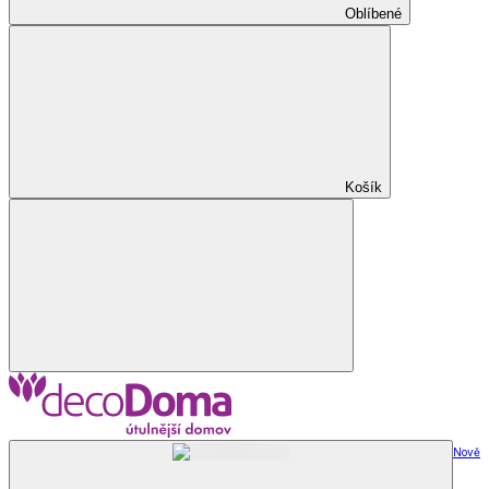
Oblíbené
Košík
Nově