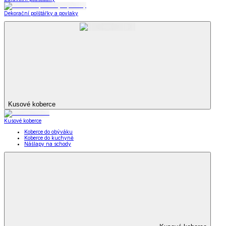
Dekorační polštářky a povlaky
Kusové koberce
Kusové koberce
Koberce do obýváku
Koberce do kuchyně
Nášlapy na schody