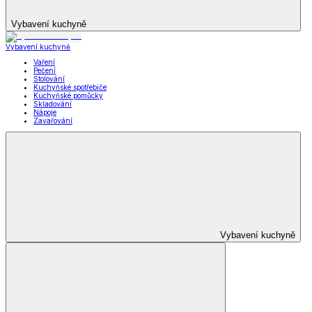
Vybavení kuchyně
Vybavení kuchyně
Vaření
Pečení
Stolování
Kuchyňské spotřebiče
Kuchyňské pomůcky
Skladování
Nápoje
Zavařování
Vybavení kuchyně