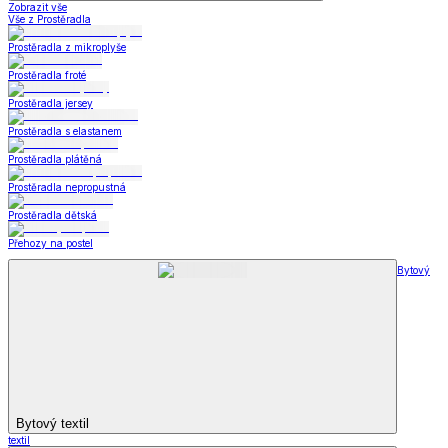
Zobrazit vše
Vše z Prostěradla
Prostěradla z mikroplyše
Prostěradla froté
Prostěradla jersey
Prostěradla s elastanem
Prostěradla plátěná
Prostěradla nepropustná
Prostěradla dětská
Přehozy na postel
Bytový
Bytový textil
textil