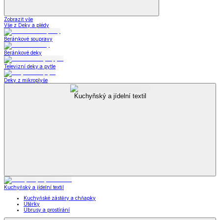
Zobrazit vše
Vše z Deky a plédy
Beránkové soupravy
Beránkové deky
Televizní deky a pytle
Deky z mikroplyše
Kuchyňský a jídelní textil
Kuchyňský a jídelní textil
Kuchyňské zástěry a chňapky
Utěrky
Ubrusy a prostírání