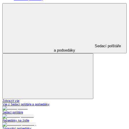
Sedací polštáře
a podsedáky
Zobrazit vše
Vše z Sedací polštáře a podsedáky
Sedací polštáře
Podsedáky na židle
Zdravotní podsedáky