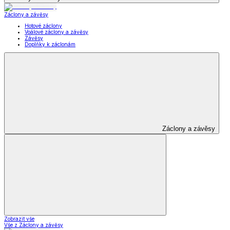
Záclony a závěsy
Hotové záclony
Voálové záclony a závěsy
Závěsy
Doplňky k záclonám
Záclony a závěsy
Zobrazit vše
Vše z Záclony a závěsy