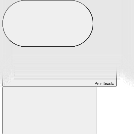
Prostěradla
Prostěradla z mikroplyše
Prostěradla froté
Prostěradla jersey
Prostěradla s elastanem
Prostěradla plátěná
Prostěradla nepropustná
Prostěradla dětská
Prostěradla