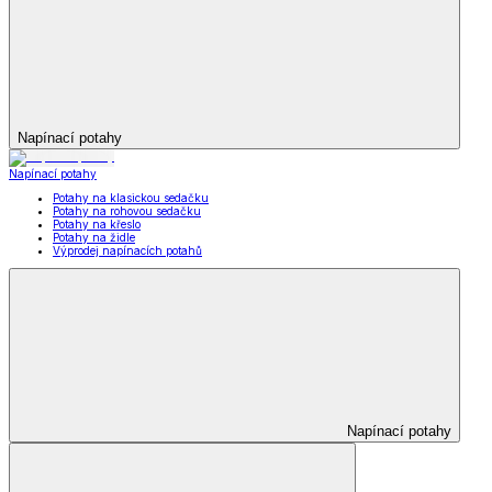
Napínací potahy
Napínací potahy
Potahy na klasickou sedačku
Potahy na rohovou sedačku
Potahy na křeslo
Potahy na židle
Výprodej napínacích potahů
Napínací potahy