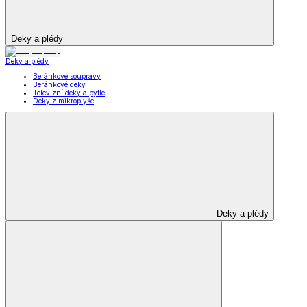
Deky a plédy
Deky a plédy
Beránkové soupravy
Beránkové deky
Televizní deky a pytle
Deky z mikroplyše
Deky a plédy