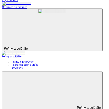
Krycí matrace
Chrániče na matrace
Peřiny a polštáře
Peřiny a polštáře
Peřiny a přikrývky
Polštáře a podhlavníky
Soupravy
Peřiny a polštáře