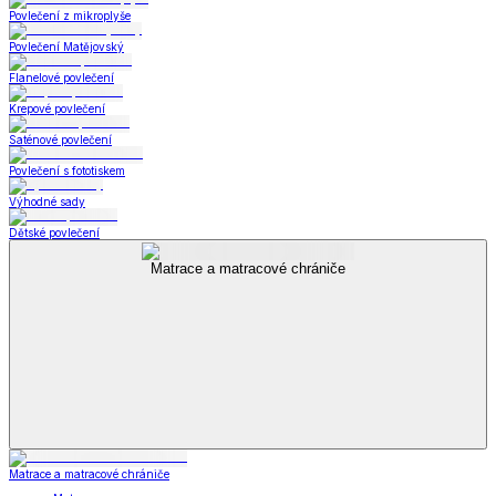
Povlečení z mikroplyše
Povlečení Matějovský
Flanelové povlečení
Krepové povlečení
Saténové povlečení
Povlečení s fototiskem
Výhodné sady
Dětské povlečení
Matrace a matracové chrániče
Matrace a matracové chrániče