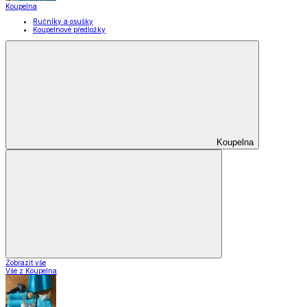
Stolování
Kuchyňské spotřebiče
Kuchyňské pomůcky
Skladování
Nápoje