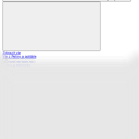
Zobrazit vše
Vše z Peřiny a polštáře
Peřiny a přikrývky
Polštáře a podhlavníky
Soupravy
Prostěradla