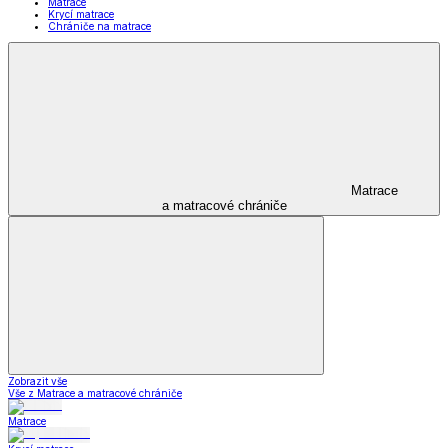
Matrace
Krycí matrace
Chrániče na matrace
Matrace
a matracové chrániče
Zobrazit vše
Vše z Matrace a matracové chrániče
Matrace