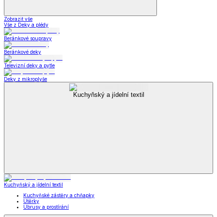
Zobrazit vše
Vše z Deky a plédy
Beránkové soupravy
Beránkové deky
Televizní deky a pytle
Deky z mikroplyše
Kuchyňský a jídelní textil
Kuchyňský a jídelní textil
Kuchyňské zástěry a chňapky
Utěrky
Ubrusy a prostírání