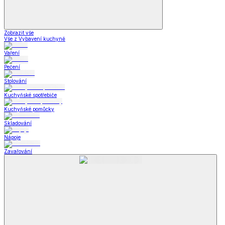
Zobrazit vše
Vše z Vybavení kuchyně
Vaření
Pečení
Stolování
Kuchyňské spotřebiče
Kuchyňské pomůcky
Skladování
Nápoje
Zavařování