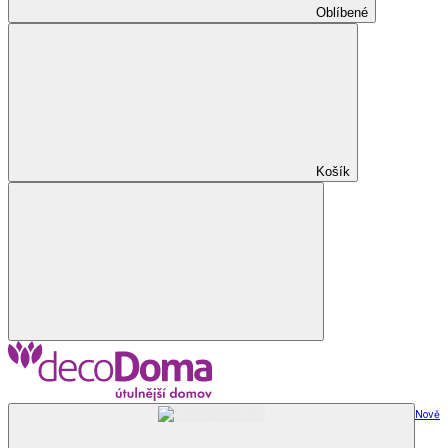
Oblíbené
Košík
Nově