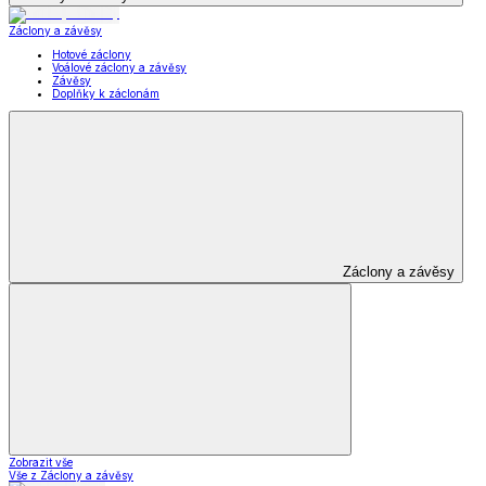
Záclony a závěsy
Hotové záclony
Voálové záclony a závěsy
Závěsy
Doplňky k záclonám
Záclony a závěsy
Zobrazit vše
Vše z Záclony a závěsy