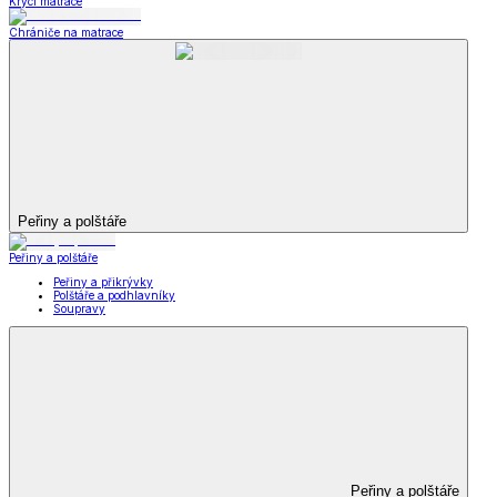
Krycí matrace
Chrániče na matrace
Peřiny a polštáře
Peřiny a polštáře
Peřiny a přikrývky
Polštáře a podhlavníky
Soupravy
Peřiny a polštáře