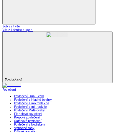
Zobrazit vše
Vše z Ložnice a spaní
Povlečení
Povlečení
Povlečení Dual Feel®
Povlečení z hladké bavlny
Povlečení z mikrovlákna
Povlečení z mikroplyše
Povlečení Matějovský
Flanelové povlečení
Krepové povlečení
Saténové povlečení
Povlečení s fototiskem
Výhodné sady
Dětské povlečení