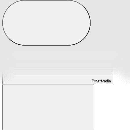
Prostěradla
Prostěradla z mikroplyše
Prostěradla froté
Prostěradla jersey
Prostěradla s elastanem
Prostěradla plátěná
Prostěradla nepropustná
Prostěradla dětská
Prostěradla