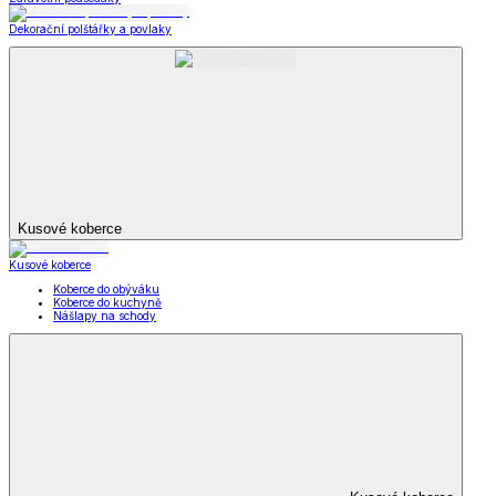
Dekorační polštářky a povlaky
Kusové koberce
Kusové koberce
Koberce do obýváku
Koberce do kuchyně
Nášlapy na schody