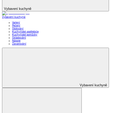
Vybavení kuchyně
Vybavení kuchyně
Vaření
Pečení
Stolování
Kuchyňské spotřebiče
Kuchyňské pomůcky
Skladování
Nápoje
Zavařování
Vybavení kuchyně