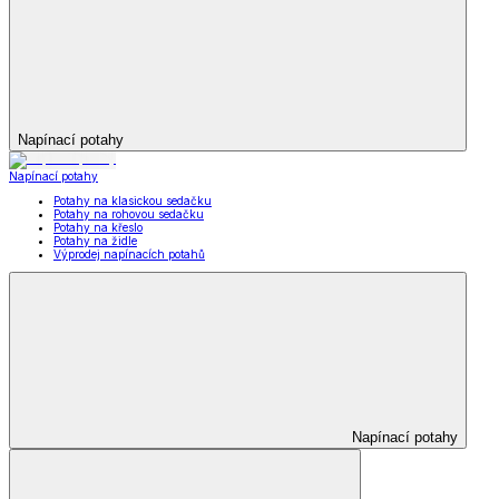
Napínací potahy
Napínací potahy
Potahy na klasickou sedačku
Potahy na rohovou sedačku
Potahy na křeslo
Potahy na židle
Výprodej napínacích potahů
Napínací potahy