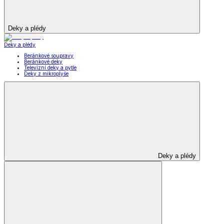
Deky a plédy
Deky a plédy
Beránkové soupravy
Beránkové deky
Televizní deky a pytle
Deky z mikroplyše
Deky a plédy