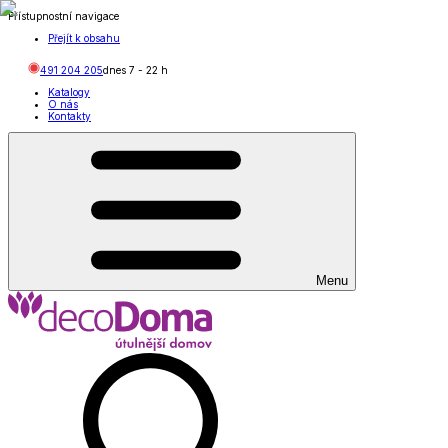
Přístupnostní navigace
Přejít k obsahu
491 204 205
dnes
7
-
22
h
Katalogy
O nás
Kontakty
Menu