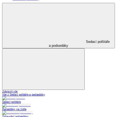
Sedací polštáře
a podsedáky
Zobrazit vše
Vše z Sedací polštáře a podsedáky
Sedací polštáře
Podsedáky na židle
Zdravotní podsedáky