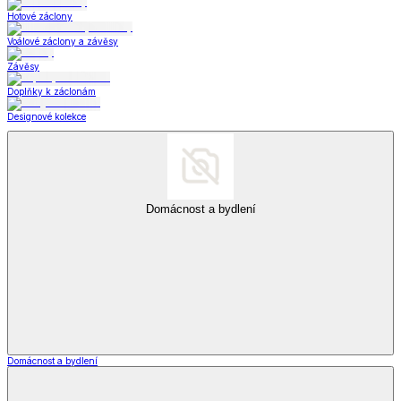
Hotové záclony
Voálové záclony a závěsy
Závěsy
Doplňky k záclonám
Designové kolekce
Domácnost a bydlení
Domácnost a bydlení