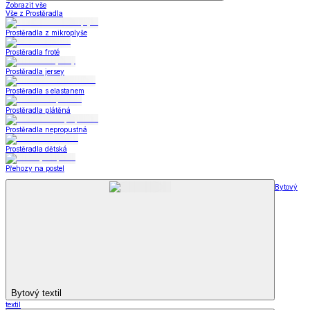
Zobrazit vše
Vše z Prostěradla
Prostěradla z mikroplyše
Prostěradla froté
Prostěradla jersey
Prostěradla s elastanem
Prostěradla plátěná
Prostěradla nepropustná
Prostěradla dětská
Přehozy na postel
Bytový
Bytový textil
textil