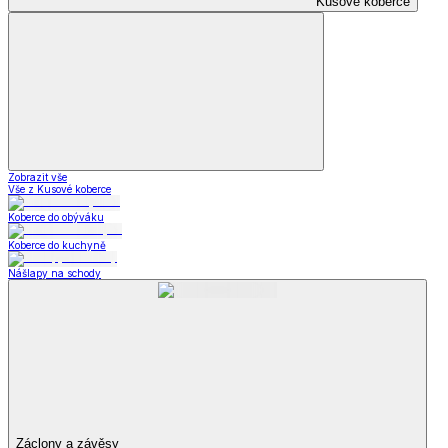
Kusové koberce
Zobrazit vše
Vše z Kusové koberce
Koberce do obýváku
Koberce do kuchyně
Nášlapy na schody
Záclony a závěsy