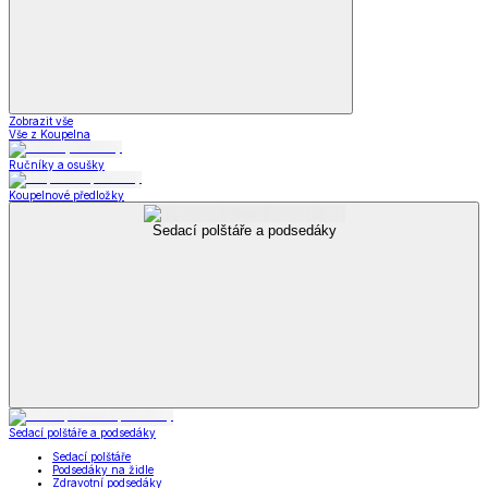
Zobrazit vše
Vše z Koupelna
Ručníky a osušky
Koupelnové předložky
Sedací polštáře a podsedáky
Sedací polštáře a podsedáky
Sedací polštáře
Podsedáky na židle
Zdravotní podsedáky