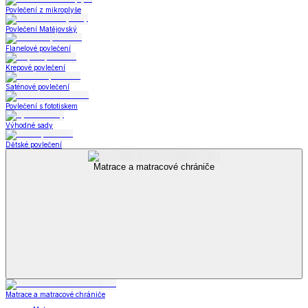
Povlečení z mikroplyše
Povlečení Matějovský
Flanelové povlečení
Krepové povlečení
Saténové povlečení
Povlečení s fototiskem
Výhodné sady
Dětské povlečení
Matrace a matracové chrániče
Matrace a matracové chrániče