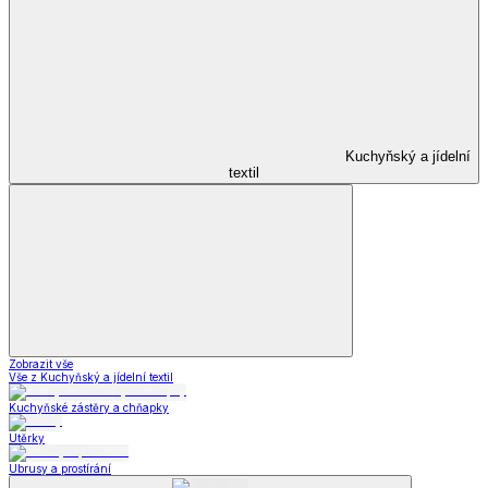
Kuchyňský a jídelní
textil
Zobrazit vše
Vše z Kuchyňský a jídelní textil
Kuchyňské zástěry a chňapky
Utěrky
Ubrusy a prostírání