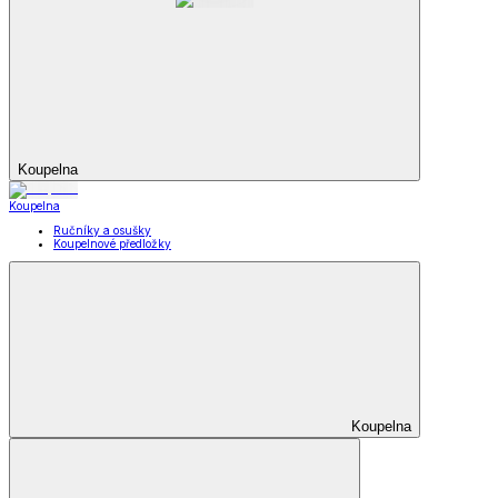
Koupelna
Koupelna
Ručníky a osušky
Koupelnové předložky
Koupelna