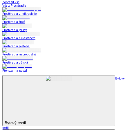
Zobrazit vše
Vše z Prostěradla
Prostěradla z mikroplyše
Prostěradla froté
Prostěradla jersey
Prostěradla s elastanem
Prostěradla plátěná
Prostěradla nepropustná
Prostěradla dětská
Přehozy na postel
Bytový
Bytový textil
textil