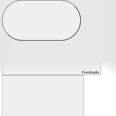
Prostěradla
Prostěradla z mikroplyše
Prostěradla froté
Prostěradla jersey
Prostěradla s elastanem
Prostěradla plátěná
Prostěradla nepropustná
Prostěradla dětská
Prostěradla