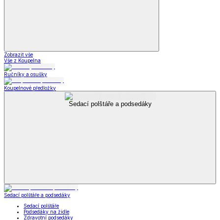
Zobrazit vše
Vše z Koupelna
Ručníky a osušky
Koupelnové předložky
Sedací polštáře a podsedáky
Sedací polštáře a podsedáky
Sedací polštáře
Podsedáky na židle
Zdravotní podsedáky