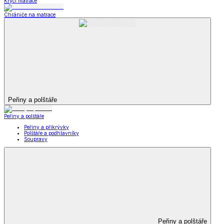
Krycí matrace
Chrániče na matrace
Peřiny a polštáře
Peřiny a polštáře
Peřiny a přikrývky
Polštáře a podhlavníky
Soupravy
Peřiny a polštáře