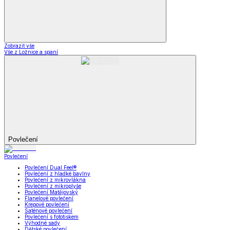
Zobrazit vše
Vše z Ložnice a spaní
Povlečení
Povlečení
Povlečení Dual Feel®
Povlečení z hladké bavlny
Povlečení z mikrovlákna
Povlečení z mikroplyše
Povlečení Matějovský
Flanelové povlečení
Krepové povlečení
Saténové povlečení
Povlečení s fototiskem
Výhodné sady
Dětské povlečení