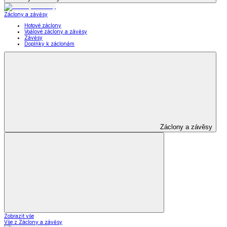
Záclony a závěsy
Hotové záclony
Voálové záclony a závěsy
Závěsy
Doplňky k záclonám
Záclony a závěsy
Zobrazit vše
Vše z Záclony a závěsy