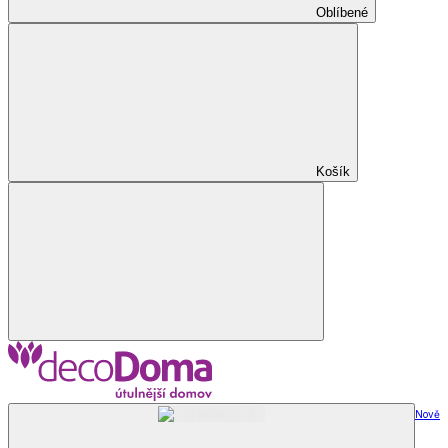
Oblíbené
Košík
Nově