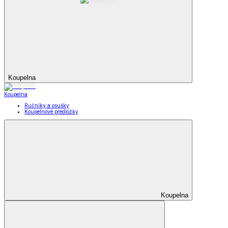
Koupelna
Koupelna
Ručníky a osušky
Koupelnové předložky
Koupelna