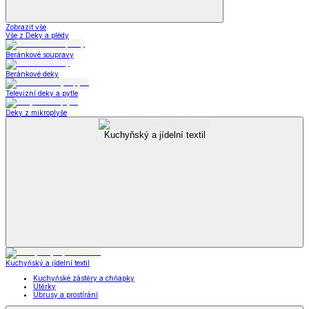
Zobrazit vše
Vše z Deky a plédy
Beránkové soupravy
Beránkové deky
Televizní deky a pytle
Deky z mikroplyše
Kuchyňský a jídelní textil
Kuchyňský a jídelní textil
Kuchyňské zástěry a chňapky
Utěrky
Ubrusy a prostírání