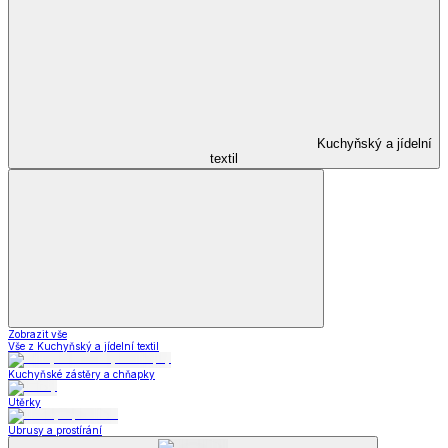
Kuchyňský a jídelní
textil
Zobrazit vše
Vše z Kuchyňský a jídelní textil
Kuchyňské zástěry a chňapky
Utěrky
Ubrusy a prostírání