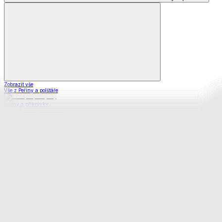
Zobrazit vše
Vše z Peřiny a polštáře
Peřiny a přikrývky
Polštáře a podhlavníky
Soupravy
Prostěradla