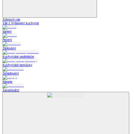
Zobrazit vše
Vše z Vybavení kuchyně
Vaření
Pečení
Stolování
Kuchyňské spotřebiče
Kuchyňské pomůcky
Skladování
Nápoje
Zavařování