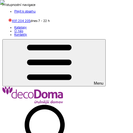
Přístupnostní navigace
Přejít k obsahu
491 204 205
dnes
7
-
22
h
Katalogy
O nás
Kontakty
Menu