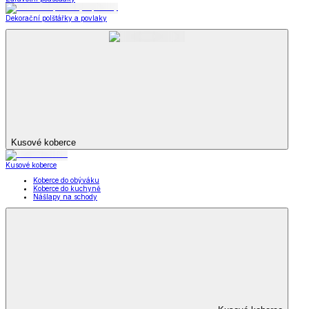
Dekorační polštářky a povlaky
Kusové koberce
Kusové koberce
Koberce do obýváku
Koberce do kuchyně
Nášlapy na schody