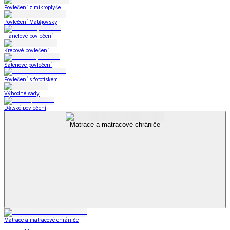
Povlečení z mikroplyše
Povlečení Matějovský
Flanelové povlečení
Krepové povlečení
Saténové povlečení
Povlečení s fototiskem
Výhodné sady
Dětské povlečení
Matrace a matracové chrániče
Matrace a matracové chrániče