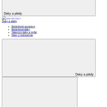
Deky a plédy
Deky a plédy
Beránkové soupravy
Beránkové deky
Televizní deky a pytle
Deky z mikroplyše
Deky a plédy