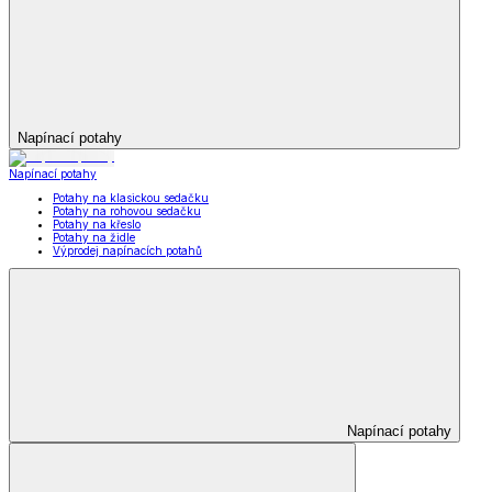
Napínací potahy
Napínací potahy
Potahy na klasickou sedačku
Potahy na rohovou sedačku
Potahy na křeslo
Potahy na židle
Výprodej napínacích potahů
Napínací potahy