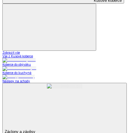
Kusové koberce
Zobrazit vše
Vše z Kusové koberce
Koberce do obýváku
Koberce do kuchyně
Nášlapy na schody
Záclony a závěsy