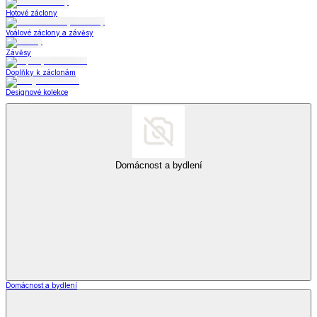
Hotové záclony
Voálové záclony a závěsy
Závěsy
Doplňky k záclonám
Designové kolekce
Domácnost a bydlení
Domácnost a bydlení