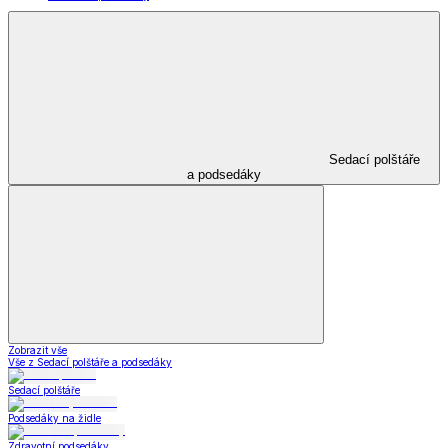
Sedací polštáře
a podsedáky
Zobrazit vše
Vše z Sedací polštáře a podsedáky
Sedací polštáře
Podsedáky na židle
Zdravotní podsedáky