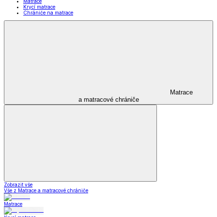
Matrace
Krycí matrace
Chrániče na matrace
Matrace
a matracové chrániče
Zobrazit vše
Vše z Matrace a matracové chrániče
Matrace