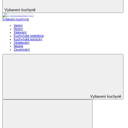
Vybavení kuchyně
Vybavení kuchyně
Vaření
Pečení
Stolování
Kuchyňské spotřebiče
Kuchyňské pomůcky
Skladování
Nápoje
Zavařování
Vybavení kuchyně