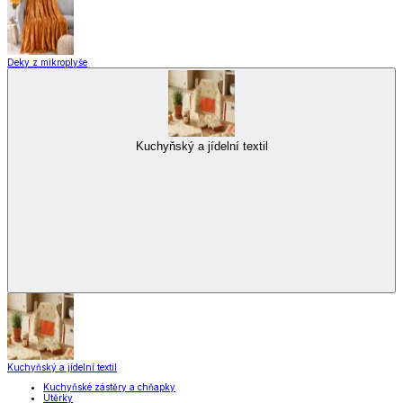
Zobrazit vše
Vše z Vybavení kuchyně
Vaření
Pečení
Stolování
Kuchyňské spotřebiče