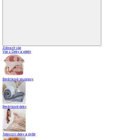
Vybavení kuchyně
Vaření
Pečení
Stolování
Kuchyňské spotřebiče
Kuchyňské pomůcky
Skladování
Nápoje
Zavařování
Vybavení kuchyně