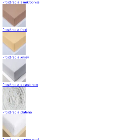
Záclony a závěsy
Hotové záclony
Voálové záclony a závěsy
Závěsy
Doplňky k záclonám
Záclony a závěsy
Zobrazit vše