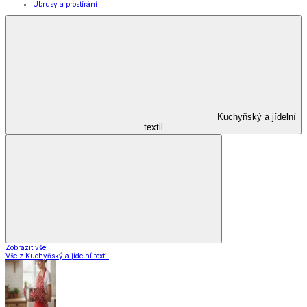
Kuchyňské pomůcky
Skladování
Nápoje
Zavařování