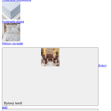
Vše z Záclony a závěsy
Hotové záclony
Voálové záclony a závěsy
Závěsy
Doplňky k záclonám