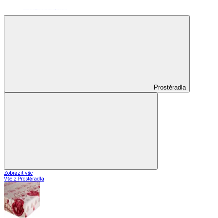
Koberce do kuchyně
Nášlapy na schody
Záclony a závěsy