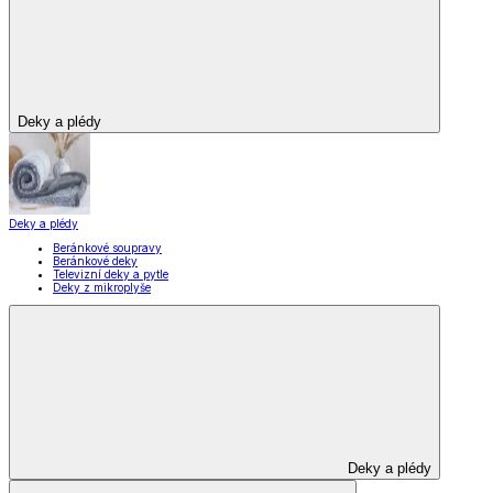
Zobrazit vše
Vše z Domácnost a bydlení
Vybavení kuchyně