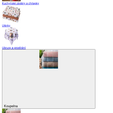
Domácnost a úklid
Domácnost a úklid
Praktičtí pomocníci
Pomůcky pro úklid a čištění
Praní a žehlení
Drobné opravy
Úložné boxy a vakuové pytle
EkoDrogerie
Pro mazlíčky
Zábava a volný čas
Pro děti