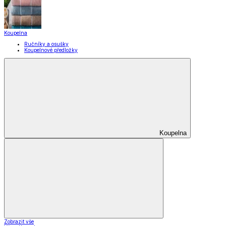
Domácnost a úklid
Zobrazit vše
Vše z Domácnost a úklid
Praktičtí pomocníci
Pomůcky pro úklid a čištění