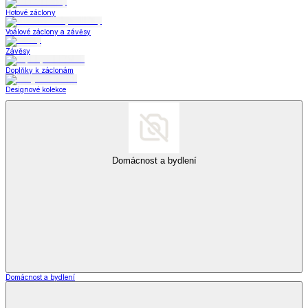
Hotové záclony
Voálové záclony a závěsy
Závěsy
Doplňky k záclonám
Designové kolekce
Domácnost a bydlení
Domácnost a bydlení