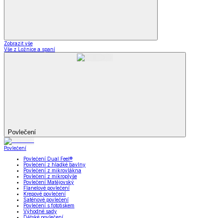
Zobrazit vše
Vše z Ložnice a spaní
Povlečení
Povlečení
Povlečení Dual Feel®
Povlečení z hladké bavlny
Povlečení z mikrovlákna
Povlečení z mikroplyše
Povlečení Matějovský
Flanelové povlečení
Krepové povlečení
Saténové povlečení
Povlečení s fototiskem
Výhodné sady
Dětské povlečení