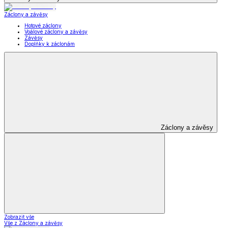
Záclony a závěsy
Hotové záclony
Voálové záclony a závěsy
Závěsy
Doplňky k záclonám
Záclony a závěsy
Zobrazit vše
Vše z Záclony a závěsy