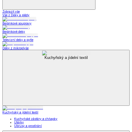
Zobrazit vše
Vše z Deky a plédy
Beránkové soupravy
Beránkové deky
Televizní deky a pytle
Deky z mikroplyše
Kuchyňský a jídelní textil
Kuchyňský a jídelní textil
Kuchyňské zástěry a chňapky
Utěrky
Ubrusy a prostírání