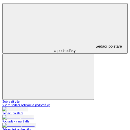
Sedací polštáře
a podsedáky
Zobrazit vše
Vše z Sedací polštáře a podsedáky
Sedací polštáře
Podsedáky na židle
Zdravotní podsedáky