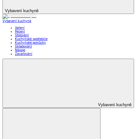
Vybavení kuchyně
Vybavení kuchyně
Vaření
Pečení
Stolování
Kuchyňské spotřebiče
Kuchyňské pomůcky
Skladování
Nápoje
Zavařování
Vybavení kuchyně