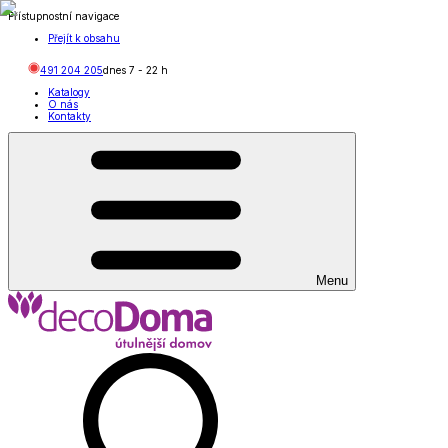
Přístupnostní navigace
Přejít k obsahu
491 204 205
dnes
7
-
22
h
Katalogy
O nás
Kontakty
Menu