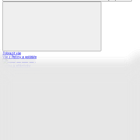
Zobrazit vše
Vše z Peřiny a polštáře
Peřiny a přikrývky
Polštáře a podhlavníky
Soupravy
Prostěradla