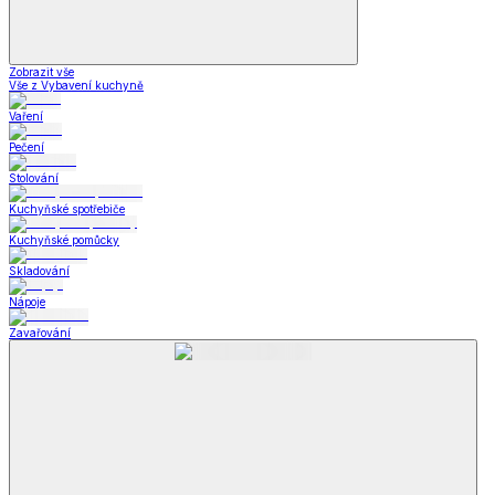
Zobrazit vše
Vše z Vybavení kuchyně
Vaření
Pečení
Stolování
Kuchyňské spotřebiče
Kuchyňské pomůcky
Skladování
Nápoje
Zavařování