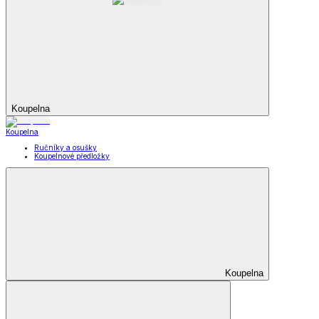
Koupelna
Koupelna
Ručníky a osušky
Koupelnové předložky
Koupelna