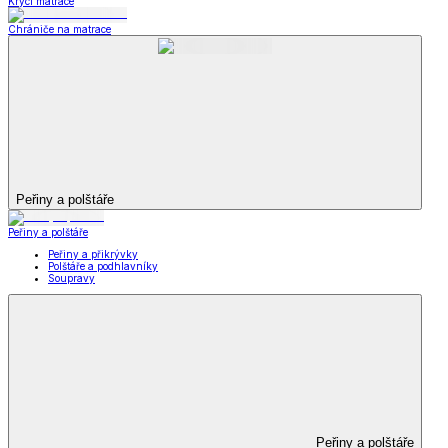
Krycí matrace
Chrániče na matrace
Peřiny a polštáře
Peřiny a polštáře
Peřiny a přikrývky
Polštáře a podhlavníky
Soupravy
Peřiny a polštáře