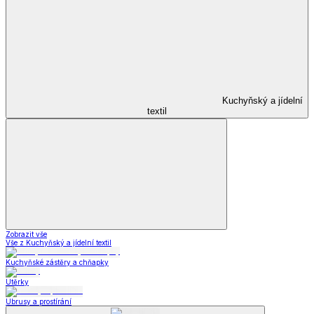
Kuchyňský a jídelní
textil
Zobrazit vše
Vše z Kuchyňský a jídelní textil
Kuchyňské zástěry a chňapky
Utěrky
Ubrusy a prostírání