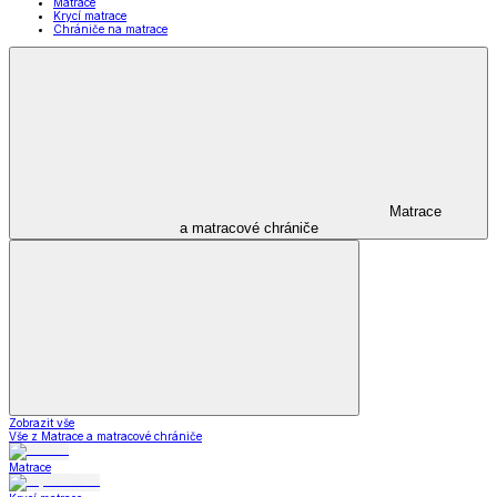
Matrace
Krycí matrace
Chrániče na matrace
Matrace
a matracové chrániče
Zobrazit vše
Vše z Matrace a matracové chrániče
Matrace