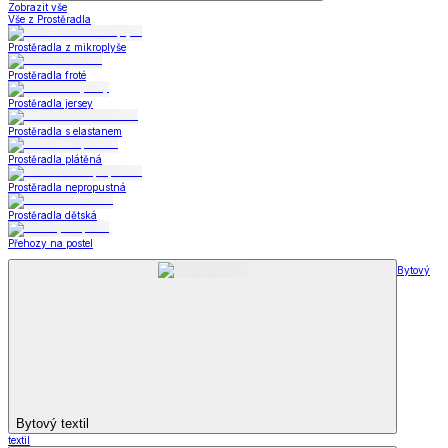
Zobrazit vše
Vše z Prostěradla
Prostěradla z mikroplyše
Prostěradla froté
Prostěradla jersey
Prostěradla s elastanem
Prostěradla plátěná
Prostěradla nepropustná
Prostěradla dětská
Přehozy na postel
Bytový
Bytový textil
textil