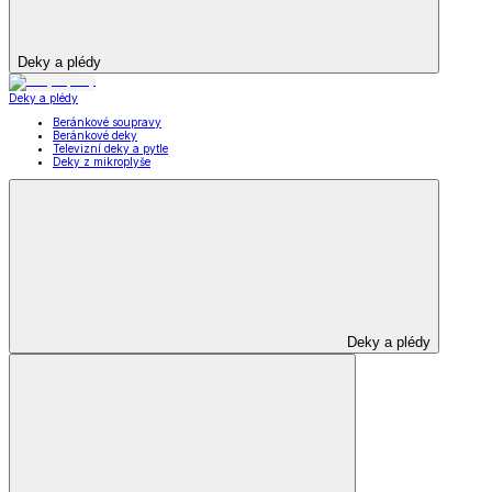
Deky a plédy
Deky a plédy
Beránkové soupravy
Beránkové deky
Televizní deky a pytle
Deky z mikroplyše
Deky a plédy