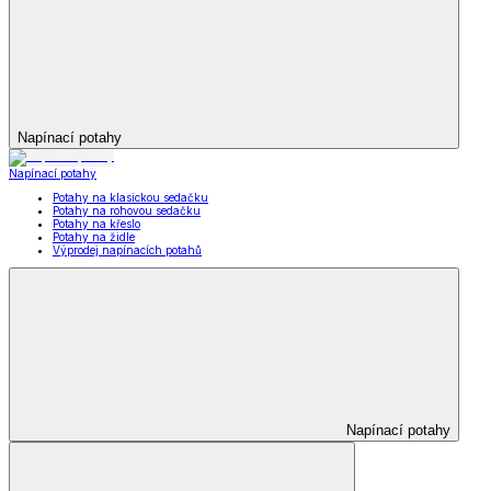
Napínací potahy
Napínací potahy
Potahy na klasickou sedačku
Potahy na rohovou sedačku
Potahy na křeslo
Potahy na židle
Výprodej napínacích potahů
Napínací potahy