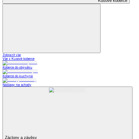
Kusové koberce
Zobrazit vše
Vše z Kusové koberce
Koberce do obýváku
Koberce do kuchyně
Nášlapy na schody
Záclony a závěsy