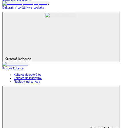
Dekorační polštářky a povlaky
Kusové koberce
Kusové koberce
Koberce do obýváku
Koberce do kuchyně
Nášlapy na schody