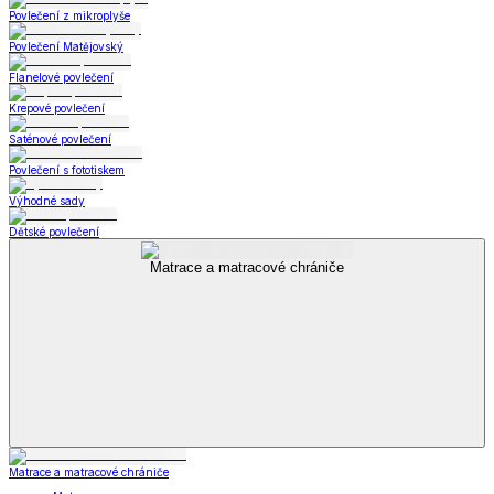
Povlečení z mikroplyše
Povlečení Matějovský
Flanelové povlečení
Krepové povlečení
Saténové povlečení
Povlečení s fototiskem
Výhodné sady
Dětské povlečení
Matrace a matracové chrániče
Matrace a matracové chrániče