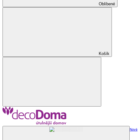
Oblíbené
Košík
Nově