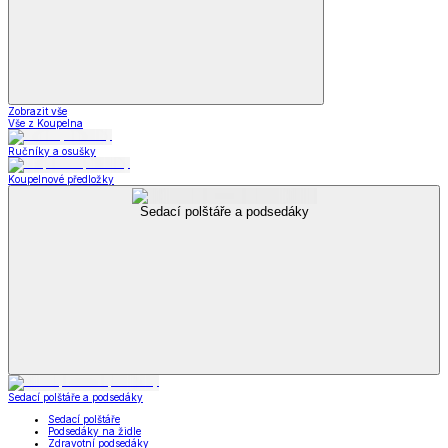
Zobrazit vše
Vše z Koupelna
Ručníky a osušky
Koupelnové předložky
Sedací polštáře a podsedáky
Sedací polštáře a podsedáky
Sedací polštáře
Podsedáky na židle
Zdravotní podsedáky