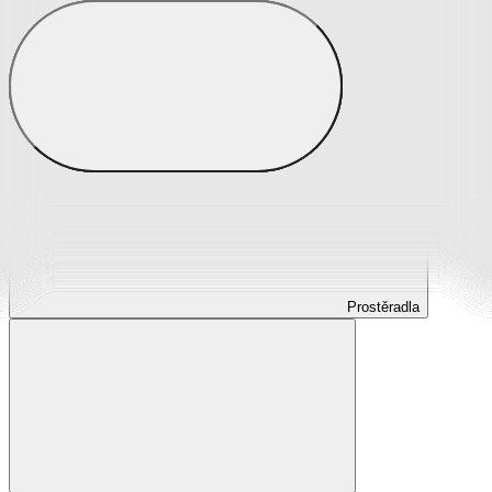
Prostěradla
Prostěradla z mikroplyše
Prostěradla froté
Prostěradla jersey
Prostěradla s elastanem
Prostěradla plátěná
Prostěradla nepropustná
Prostěradla dětská
Prostěradla