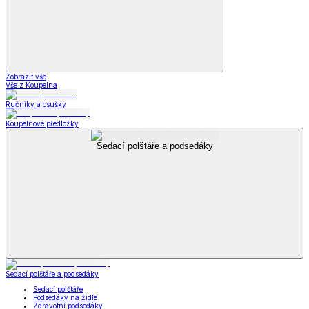
Zobrazit vše
Vše z Koupelna
Ručníky a osušky
Koupelnové předložky
Sedací polštáře a podsedáky
Sedací polštáře a podsedáky
Sedací polštáře
Podsedáky na židle
Zdravotní podsedáky