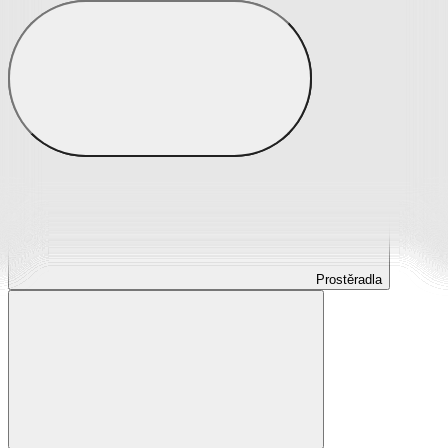
Prostěradla
Prostěradla z mikroplyše
Prostěradla froté
Prostěradla jersey
Prostěradla s elastanem
Prostěradla plátěná
Prostěradla nepropustná
Prostěradla dětská
Prostěradla