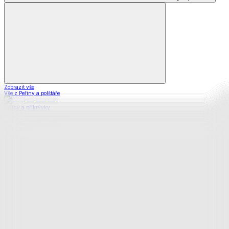
Zobrazit vše
Vše z Peřiny a polštáře
Peřiny a přikrývky
Polštáře a podhlavníky
Soupravy
Prostěradla