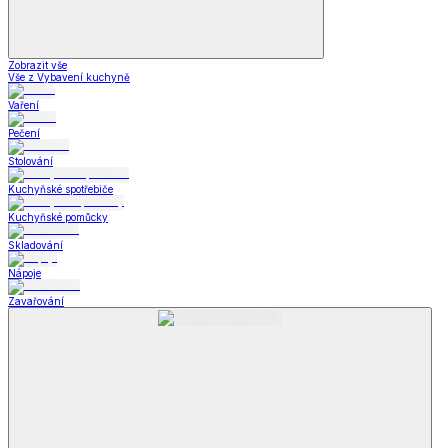
Zobrazit vše
Vše z Vybavení kuchyně
Vaření
Pečení
Stolování
Kuchyňské spotřebiče
Kuchyňské pomůcky
Skladování
Nápoje
Zavařování