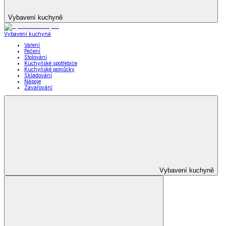
Vybavení kuchyně
Vybavení kuchyně
Vaření
Pečení
Stolování
Kuchyňské spotřebiče
Kuchyňské pomůcky
Skladování
Nápoje
Zavařování
Vybavení kuchyně