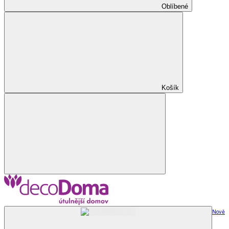
Oblíbené
Košík
Nově