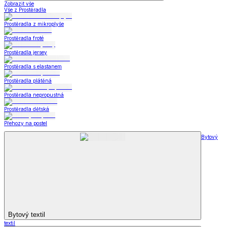
Zobrazit vše
Vše z Prostěradla
Prostěradla z mikroplyše
Prostěradla froté
Prostěradla jersey
Prostěradla s elastanem
Prostěradla plátěná
Prostěradla nepropustná
Prostěradla dětská
Přehozy na postel
Bytový
Bytový textil
textil