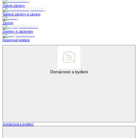
Hotové záclony
Voálové záclony a závěsy
Závěsy
Doplňky k záclonám
Designové kolekce
Domácnost a bydlení
Domácnost a bydlení