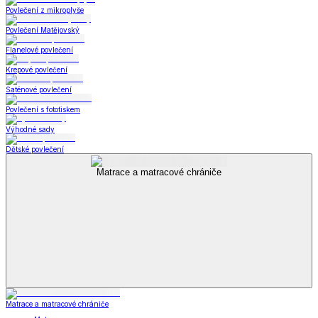
Povlečení z mikroplyše
Povlečení Matějovský
Flanelové povlečení
Krepové povlečení
Saténové povlečení
Povlečení s fototiskem
Výhodné sady
Dětské povlečení
Matrace a matracové chrániče
Matrace a matracové chrániče