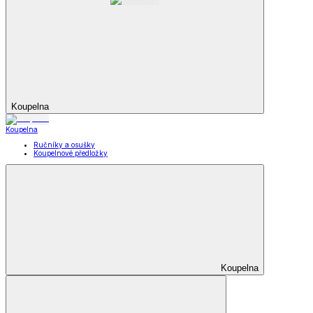
Koupelna
Koupelna
Ručníky a osušky
Koupelnové předložky
Koupelna