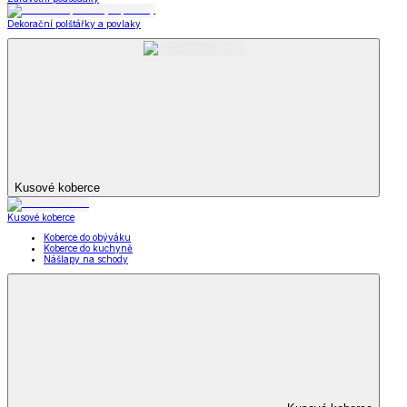
Dekorační polštářky a povlaky
Kusové koberce
Kusové koberce
Koberce do obýváku
Koberce do kuchyně
Nášlapy na schody