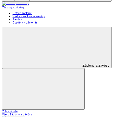
Záclony a závěsy
Hotové záclony
Voálové záclony a závěsy
Závěsy
Doplňky k záclonám
Záclony a závěsy
Zobrazit vše
Vše z Záclony a závěsy