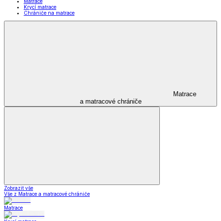
Matrace
Krycí matrace
Chrániče na matrace
Matrace
a matracové chrániče
Zobrazit vše
Vše z Matrace a matracové chrániče
Matrace