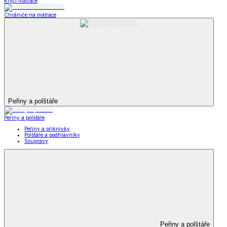
Krycí matrace
Chrániče na matrace
Peřiny a polštáře
Peřiny a polštáře
Peřiny a přikrývky
Polštáře a podhlavníky
Soupravy
Peřiny a polštáře