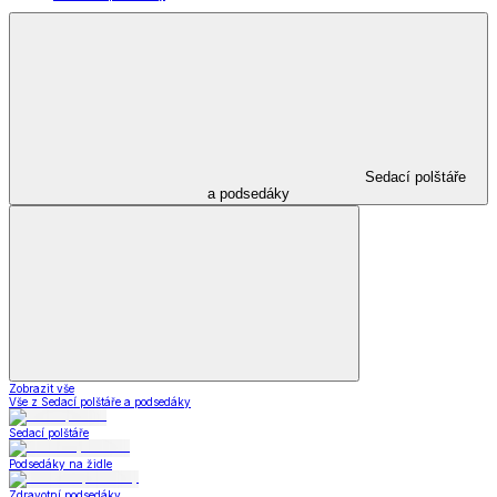
Sedací polštáře
a podsedáky
Zobrazit vše
Vše z Sedací polštáře a podsedáky
Sedací polštáře
Podsedáky na židle
Zdravotní podsedáky