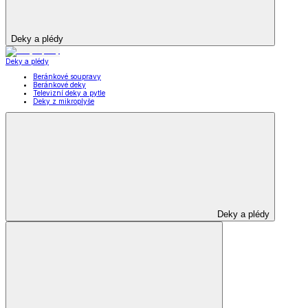
Deky a plédy
Deky a plédy
Beránkové soupravy
Beránkové deky
Televizní deky a pytle
Deky z mikroplyše
Deky a plédy