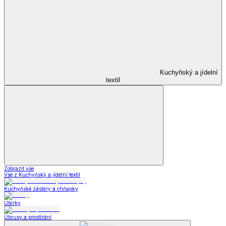
Kuchyňský a jídelní
textil
Zobrazit vše
Vše z Kuchyňský a jídelní textil
Kuchyňské zástěry a chňapky
Utěrky
Ubrusy a prostírání