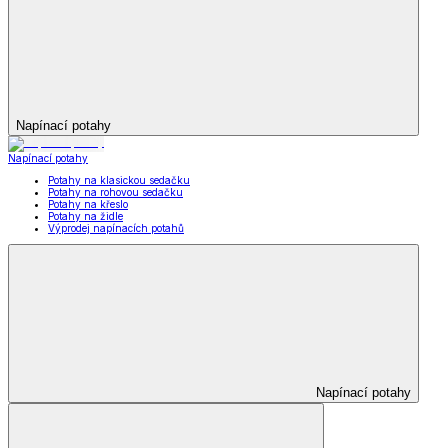
Napínací potahy
Napínací potahy
Potahy na klasickou sedačku
Potahy na rohovou sedačku
Potahy na křeslo
Potahy na židle
Výprodej napínacích potahů
Napínací potahy