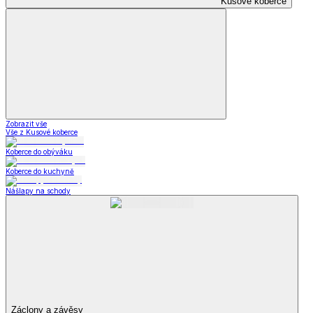
Kusové koberce
Zobrazit vše
Vše z Kusové koberce
Koberce do obýváku
Koberce do kuchyně
Nášlapy na schody
Záclony a závěsy