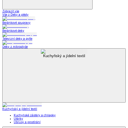
Zobrazit vše
Vše z Deky a plédy
Beránkové soupravy
Beránkové deky
Televizní deky a pytle
Deky z mikroplyše
Kuchyňský a jídelní textil
Kuchyňský a jídelní textil
Kuchyňské zástěry a chňapky
Utěrky
Ubrusy a prostírání