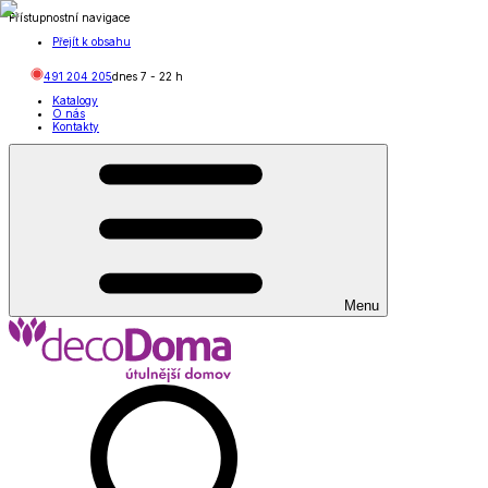
Přístupnostní navigace
Přejít k obsahu
491 204 205
dnes
7
-
22
h
Katalogy
O nás
Kontakty
Menu