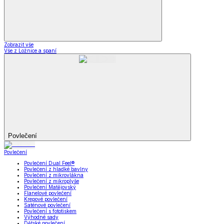
Zobrazit vše
Vše z Ložnice a spaní
Povlečení
Povlečení
Povlečení Dual Feel®
Povlečení z hladké bavlny
Povlečení z mikrovlákna
Povlečení z mikroplyše
Povlečení Matějovský
Flanelové povlečení
Krepové povlečení
Saténové povlečení
Povlečení s fototiskem
Výhodné sady
Dětské povlečení