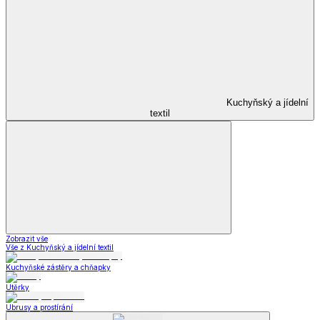
Kuchyňský a jídelní
textil
Zobrazit vše
Vše z Kuchyňský a jídelní textil
Kuchyňské zástěry a chňapky
Utěrky
Ubrusy a prostírání