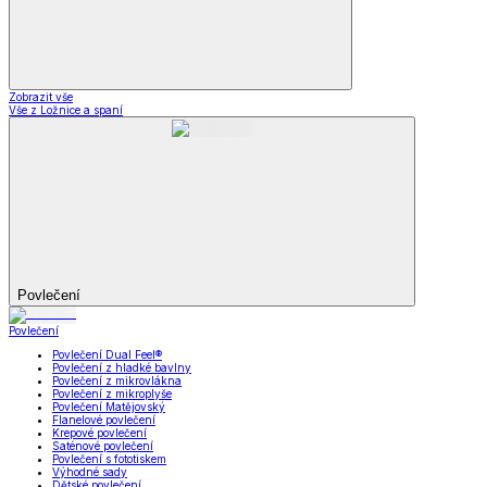
Zobrazit vše
Vše z Ložnice a spaní
Povlečení
Povlečení
Povlečení Dual Feel®
Povlečení z hladké bavlny
Povlečení z mikrovlákna
Povlečení z mikroplyše
Povlečení Matějovský
Flanelové povlečení
Krepové povlečení
Saténové povlečení
Povlečení s fototiskem
Výhodné sady
Dětské povlečení