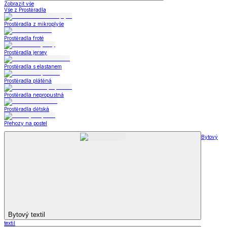
Zobrazit vše
Vše z Prostěradla
Prostěradla z mikroplyše
Prostěradla froté
Prostěradla jersey
Prostěradla s elastanem
Prostěradla plátěná
Prostěradla nepropustná
Prostěradla dětská
Přehozy na postel
Bytový
Bytový textil
textil