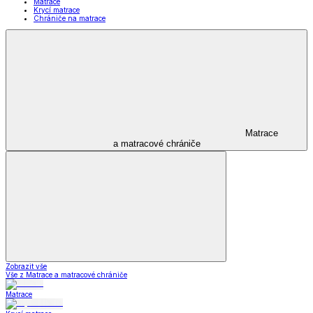
Matrace
Krycí matrace
Chrániče na matrace
Matrace
a matracové chrániče
Zobrazit vše
Vše z Matrace a matracové chrániče
Matrace