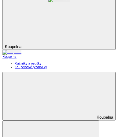
Koupelna
Koupelna
Ručníky a osušky
Koupelnové předložky
Koupelna