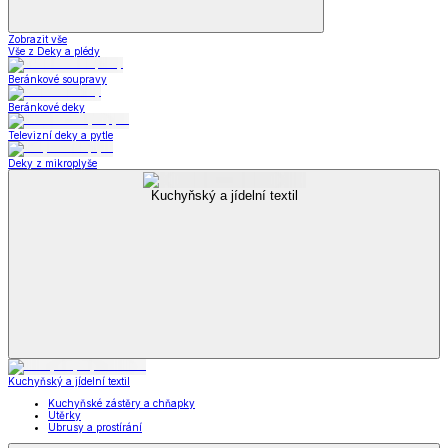
Zobrazit vše
Vše z Deky a plédy
Beránkové soupravy
Beránkové deky
Televizní deky a pytle
Deky z mikroplyše
Kuchyňský a jídelní textil
Kuchyňský a jídelní textil
Kuchyňské zástěry a chňapky
Utěrky
Ubrusy a prostírání