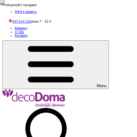
Přístupnostní navigace
Přejít k obsahu
491 204 205
dnes
7
-
22
h
Katalogy
O nás
Kontakty
Menu