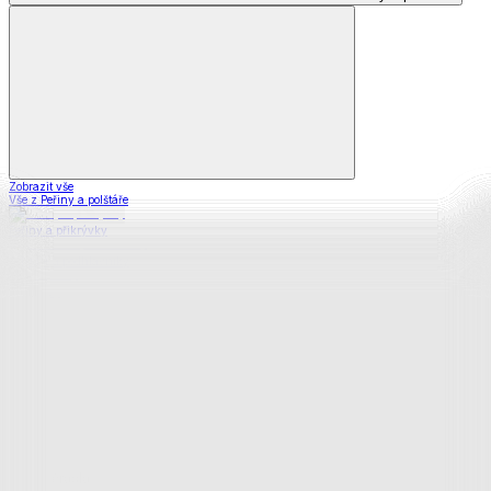
Zobrazit vše
Vše z Peřiny a polštáře
Peřiny a přikrývky
Polštáře a podhlavníky
Soupravy
Prostěradla