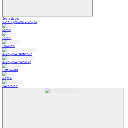
Zobrazit vše
Vše z Vybavení kuchyně
Vaření
Pečení
Stolování
Kuchyňské spotřebiče
Kuchyňské pomůcky
Skladování
Nápoje
Zavařování