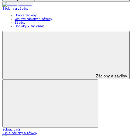
Záclony a závěsy
Hotové záclony
Voálové záclony a závěsy
Závěsy
Doplňky k záclonám
Záclony a závěsy
Zobrazit vše
Vše z Záclony a závěsy