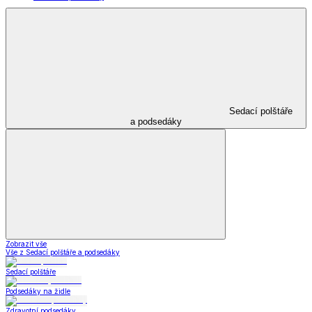
Sedací polštáře
a podsedáky
Zobrazit vše
Vše z Sedací polštáře a podsedáky
Sedací polštáře
Podsedáky na židle
Zdravotní podsedáky