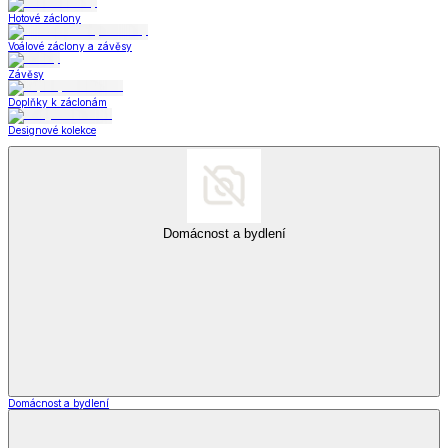
Hotové záclony
Voálové záclony a závěsy
Závěsy
Doplňky k záclonám
Designové kolekce
Domácnost a bydlení
Domácnost a bydlení