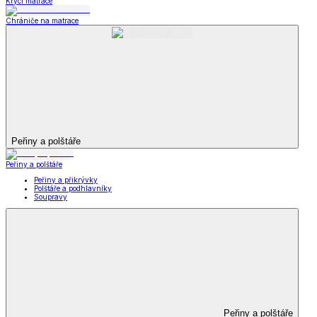
Krycí matrace
Chrániče na matrace
Peřiny a polštáře
Peřiny a polštáře
Peřiny a přikrývky
Polštáře a podhlavníky
Soupravy
Peřiny a polštáře