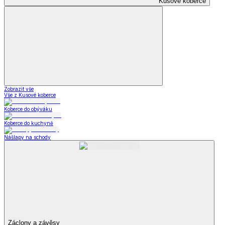
Kusové koberce
Zobrazit vše
Vše z Kusové koberce
Koberce do obýváku
Koberce do kuchyně
Nášlapy na schody
Záclony a závěsy