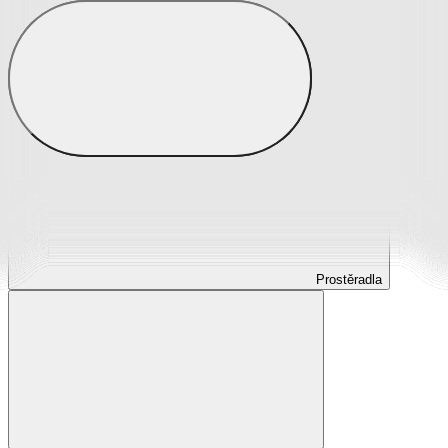
Prostěradla
Prostěradla z mikroplyše
Prostěradla froté
Prostěradla jersey
Prostěradla s elastanem
Prostěradla plátěná
Prostěradla nepropustná
Prostěradla dětská
Prostěradla