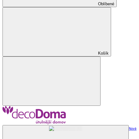
Oblíbené
Košík
Nově