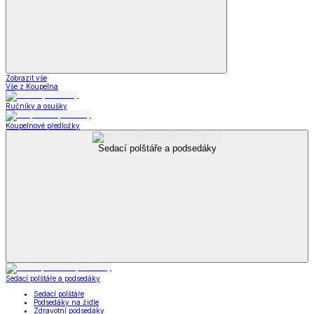
Zobrazit vše
Vše z Koupelna
Ručníky a osušky
Koupelnové předložky
Sedací polštáře a podsedáky
Sedací polštáře a podsedáky
Sedací polštáře
Podsedáky na židle
Zdravotní podsedáky