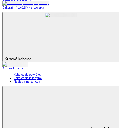
Dekorační polštářky a povlaky
Kusové koberce
Kusové koberce
Koberce do obýváku
Koberce do kuchyně
Nášlapy na schody