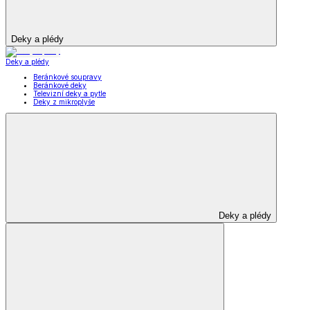
Deky a plédy
Deky a plédy
Beránkové soupravy
Beránkové deky
Televizní deky a pytle
Deky z mikroplyše
Deky a plédy