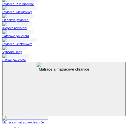
Povlečení z mikroplyše
Povlečení Matějovský
Flanelové povlečení
Krepové povlečení
Saténové povlečení
Povlečení s fototiskem
Výhodné sady
Dětské povlečení
Matrace a matracové chrániče
Matrace a matracové chrániče