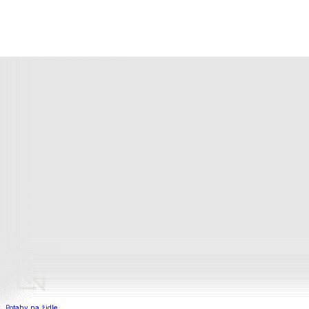
Bytový textil
Zobrazit vše
Vše z Bytový textil
Deky a plédy
Deky a plédy
Beránkové soupravy
Beránkové deky
Televizní deky a pytle
Deky z mikroplyše