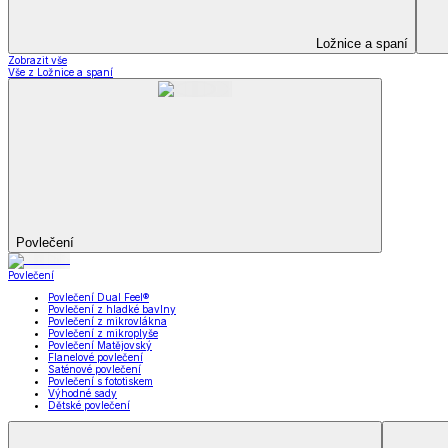
Kuchyňský a jídelní textil
Kuchyňský a jídelní textil
Kuchyňské zástěry a chňapky
Utěrky
Ubrusy a prostírání
Kuchyňský a jídelní tex
Zobrazit vše
Vše z Kuchyňský a jídelní textil
Kuchyňské zástěry a chňapky
Utěrky
Ubrusy a prostírání