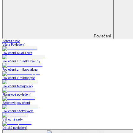
Koupelna
Koupelna
Ručníky a osušky
Koupelnové předložky
Koupelna
Zobrazit vše
Vše z Koupelna
Ručníky a osušky
Koupelnové předložky