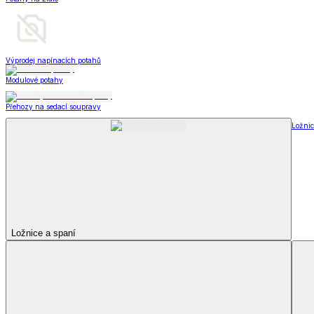
Deky a plédy
Zobrazit vše
Vše z Deky a plédy
Beránkové soupravy
Beránkové deky
Televizní deky a pytle
Deky z mikroplyše