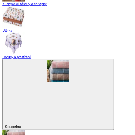
Kuchyňské zástěry a chňapky
Utěrky
Ubrusy a prostírání
Koupelna