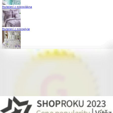
Povlečení z mikrovlákna
Povlečení z mikroplyše
Povlečení Matějovský
Flanelové povlečení
Krepové povlečení