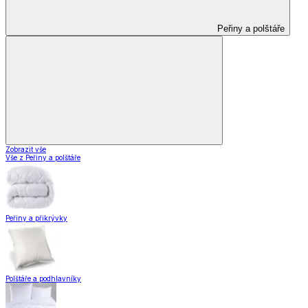
Peřiny a polštáře
Zobrazit vše
Vše z Peřiny a polštáře
Peřiny a přikrývky
Polštáře a podhlavníky