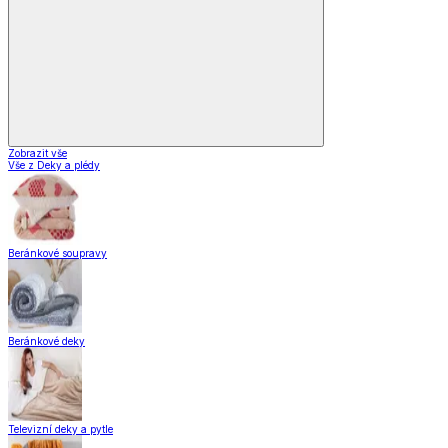
Zobrazit vše
Vše z Deky a plédy
Beránkové soupravy
Beránkové deky
Televizní deky a pytle