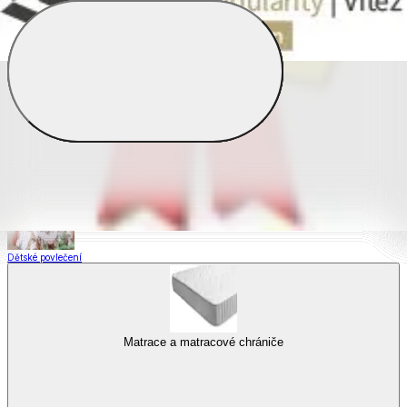
Saténové povlečení
Povlečení s fototiskem
Výhodné sady
Dětské povlečení
Matrace a matracové chrániče