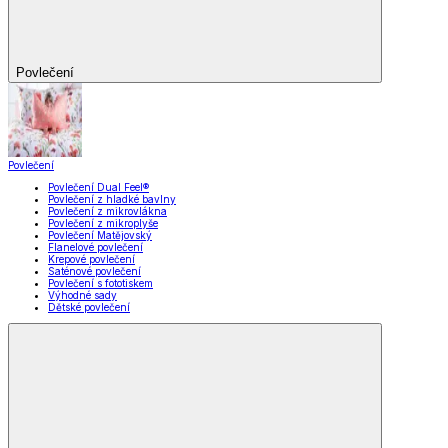
Povlečení
Povlečení
Povlečení Dual Feel®
Povlečení z hladké bavlny
Povlečení z mikrovlákna
Povlečení z mikroplyše
Povlečení Matějovský
Flanelové povlečení
Krepové povlečení
Saténové povlečení
Povlečení s fototiskem
Výhodné sady
Dětské povlečení