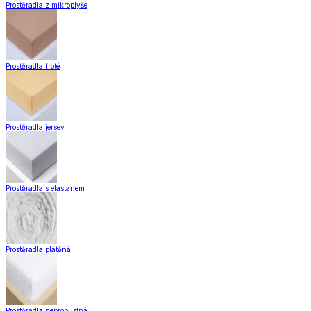
Prostěradla z mikroplyše
Prostěradla froté
Prostěradla jersey
Prostěradla s elastanem
Prostěradla plátěná
Prostěradla nepropustná