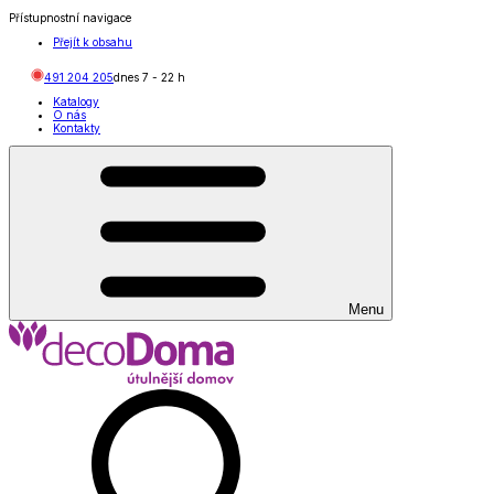
Přístupnostní navigace
Přejít k obsahu
491 204 205
dnes
7
-
22
h
Katalogy
O nás
Kontakty
Menu