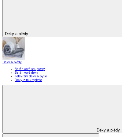
Deky a plédy
Deky a plédy
Beránkové soupravy
Beránkové deky
Televizní deky a pytle
Deky z mikroplyše
Deky a plédy