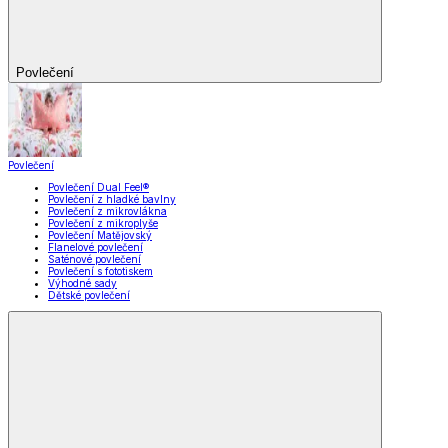
Povlečení
Povlečení
Povlečení Dual Feel®
Povlečení z hladké bavlny
Povlečení z mikrovlákna
Povlečení z mikroplyše
Povlečení Matějovský
Flanelové povlečení
Saténové povlečení
Povlečení s fototiskem
Výhodné sady
Dětské povlečení