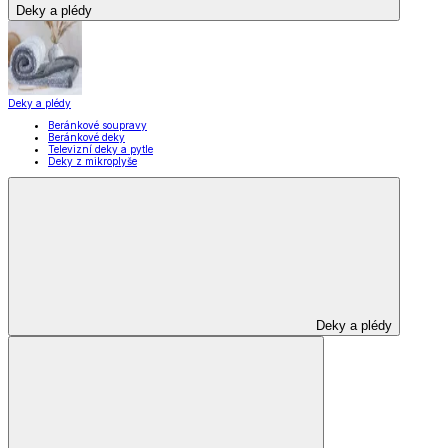
Deky a plédy
Deky a plédy
Beránkové soupravy
Beránkové deky
Televizní deky a pytle
Deky z mikroplyše
Deky a plédy