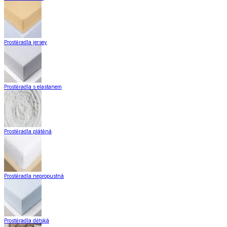
Prostěradla jersey
Prostěradla s elastanem
Prostěradla plátěná
Prostěradla nepropustná
Prostěradla dětská