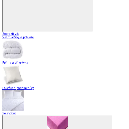
Zobrazit vše
Vše z Peřiny a polštáře
Peřiny a přikrývky
Polštáře a podhlavníky
Soupravy