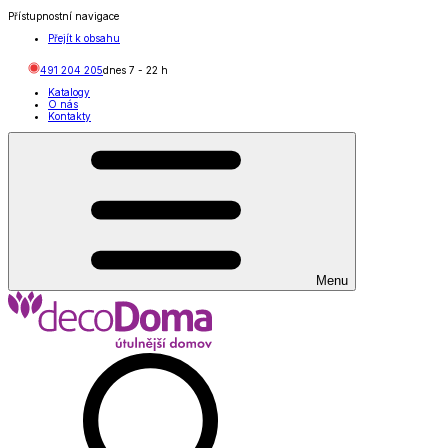
Přístupnostní navigace
Přejít k obsahu
491 204 205
dnes
7
-
22
h
Katalogy
O nás
Kontakty
Menu