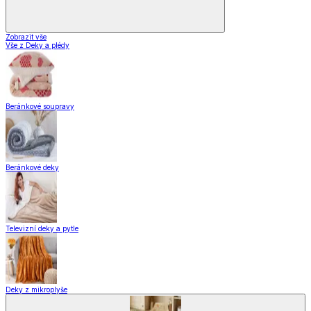
Zobrazit vše
Vše z Deky a plédy
Beránkové soupravy
Beránkové deky
Televizní deky a pytle
Deky z mikroplyše