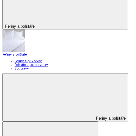
Peřiny a polštáře
Peřiny a polštáře
Peřiny a přikrývky
Polštáře a podhlavníky
Soupravy
Peřiny a polštáře