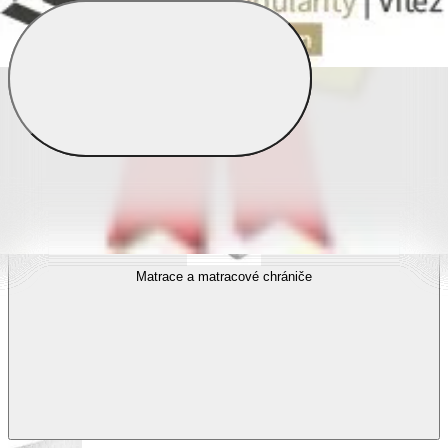
Povlečení s fototiskem
Výhodné sady
Dětské povlečení
Matrace a matracové chrániče