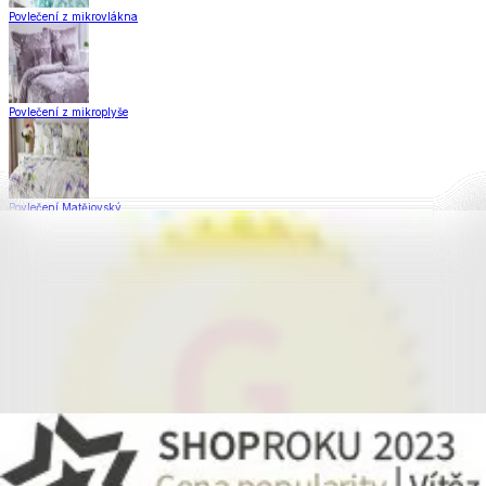
Povlečení z mikrovlákna
Povlečení z mikroplyše
Povlečení Matějovský
Flanelové povlečení
Saténové povlečení