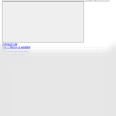
Zobrazit vše
Vše z Peřiny a polštáře
Peřiny a přikrývky
Polštáře a podhlavníky
Soupravy
Prostěradla