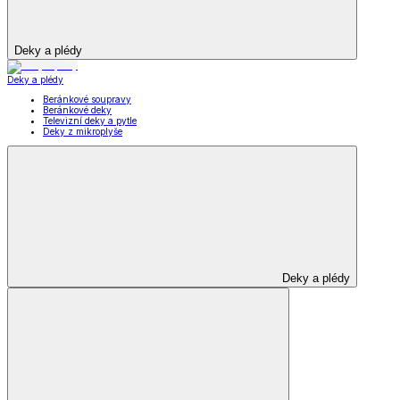
Deky a plédy
Deky a plédy
Beránkové soupravy
Beránkové deky
Televizní deky a pytle
Deky z mikroplyše
Deky a plédy