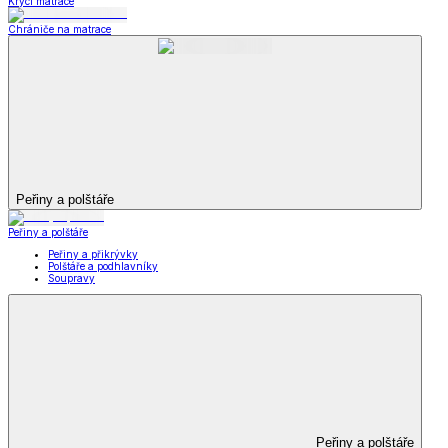
Krycí matrace
Chrániče na matrace
Peřiny a polštáře
Peřiny a polštáře
Peřiny a přikrývky
Polštáře a podhlavníky
Soupravy
Peřiny a polštáře