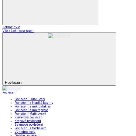
Zobrazit vše
Vše z Ložnice a spaní
Povlečení
Povlečení
Povlečení Dual Feel®
Povlečení z hladké bavlny
Povlečení z mikrovlákna
Povlečení z mikroplyše
Povlečení Matějovský
Flanelové povlečení
Krepové povlečení
Saténové povlečení
Povlečení s fototiskem
Výhodné sady
Dětské povlečení