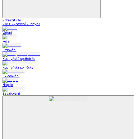
Zobrazit vše
Vše z Vybavení kuchyně
Vaření
Pečení
Stolování
Kuchyňské spotřebiče
Kuchyňské pomůcky
Skladování
Nápoje
Zavařování