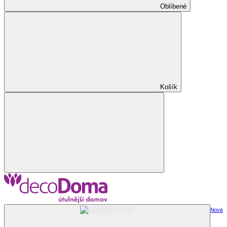
Oblíbené
Košík
Nově