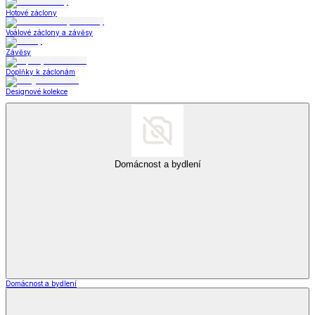
Hotové záclony
Voálové záclony a závěsy
Závěsy
Doplňky k záclonám
Designové kolekce
Domácnost a bydlení
Domácnost a bydlení