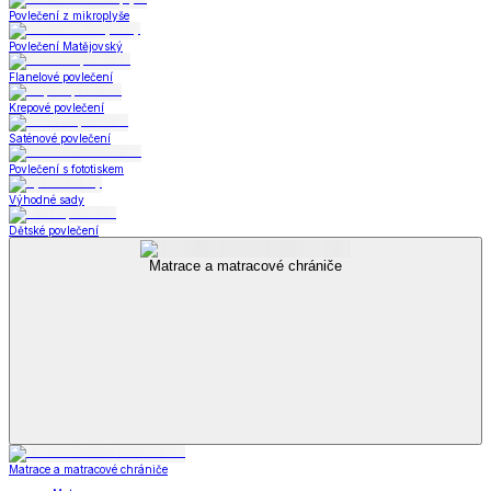
Povlečení z mikroplyše
Povlečení Matějovský
Flanelové povlečení
Krepové povlečení
Saténové povlečení
Povlečení s fototiskem
Výhodné sady
Dětské povlečení
Matrace a matracové chrániče
Matrace a matracové chrániče