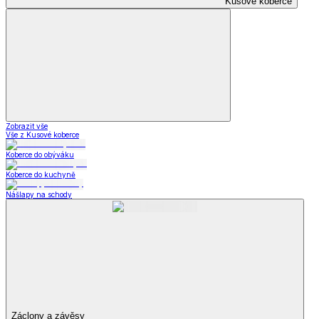
Kusové koberce
Zobrazit vše
Vše z Kusové koberce
Koberce do obýváku
Koberce do kuchyně
Nášlapy na schody
Záclony a závěsy