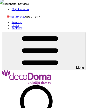
Přístupnostní navigace
Přejít k obsahu
491 204 205
dnes
7
-
22
h
Katalogy
O nás
Kontakty
Menu