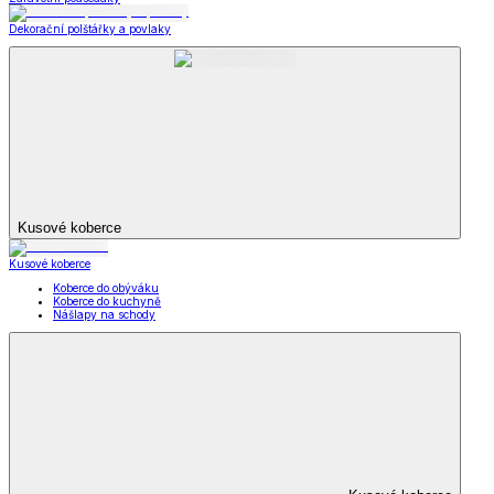
Dekorační polštářky a povlaky
Kusové koberce
Kusové koberce
Koberce do obýváku
Koberce do kuchyně
Nášlapy na schody