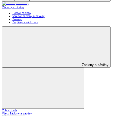
Záclony a závěsy
Hotové záclony
Voálové záclony a závěsy
Závěsy
Doplňky k záclonám
Záclony a závěsy
Zobrazit vše
Vše z Záclony a závěsy