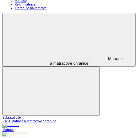
Matrace
Krycí matrace
Chrániče na matrace
Matrace
a matracové chrániče
Zobrazit vše
Vše z Matrace a matracové chrániče
Matrace