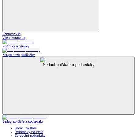
Zobrazit vše
Vše z Koupelna
Ručníky a osušky
Koupelnové předložky
Sedací polštáře a podsedáky
Sedací polštáře a podsedáky
Sedací polštáře
Podsedáky na židle
Zdravotní podsedáky