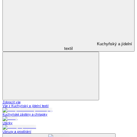
Kuchyňský a jídelní
textil
Zobrazit vše
Vše z Kuchyňský a jídelní textil
Kuchyňské zástěry a chňapky
Utěrky
Ubrusy a prostírání