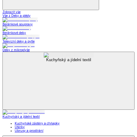
Zobrazit vše
Vše z Deky a plédy
Beránkové soupravy
Beránkové deky
Televizní deky a pytle
Deky z mikroplyše
Kuchyňský a jídelní textil
Kuchyňský a jídelní textil
Kuchyňské zástěry a chňapky
Utěrky
Ubrusy a prostírání