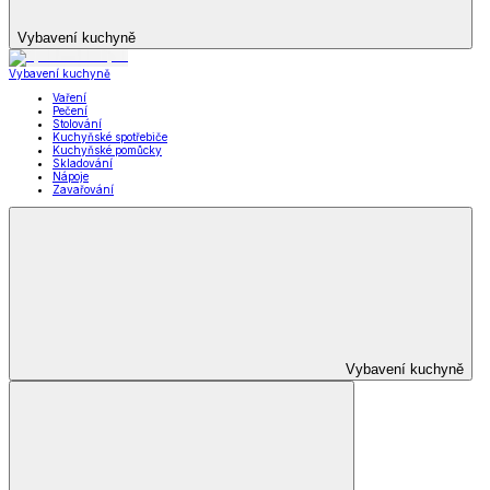
Vybavení kuchyně
Vybavení kuchyně
Vaření
Pečení
Stolování
Kuchyňské spotřebiče
Kuchyňské pomůcky
Skladování
Nápoje
Zavařování
Vybavení kuchyně