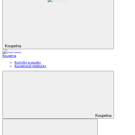
Koupelna
Koupelna
Ručníky a osušky
Koupelnové předložky
Koupelna