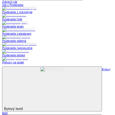
Zobrazit vše
Vše z Prostěradla
Prostěradla z mikroplyše
Prostěradla froté
Prostěradla jersey
Prostěradla s elastanem
Prostěradla plátěná
Prostěradla nepropustná
Prostěradla dětská
Přehozy na postel
Bytový
Bytový textil
textil