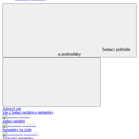
Sedací polštáře
a podsedáky
Zobrazit vše
Vše z Sedací polštáře a podsedáky
Sedací polštáře
Podsedáky na židle
Zdravotní podsedáky