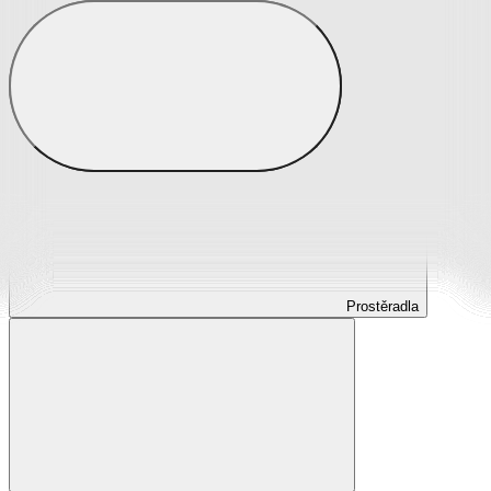
Prostěradla
Prostěradla z mikroplyše
Prostěradla froté
Prostěradla jersey
Prostěradla s elastanem
Prostěradla plátěná
Prostěradla nepropustná
Prostěradla dětská
Prostěradla