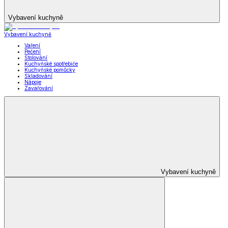
Vybavení kuchyně
Vybavení kuchyně
Vaření
Pečení
Stolování
Kuchyňské spotřebiče
Kuchyňské pomůcky
Skladování
Nápoje
Zavařování
Vybavení kuchyně