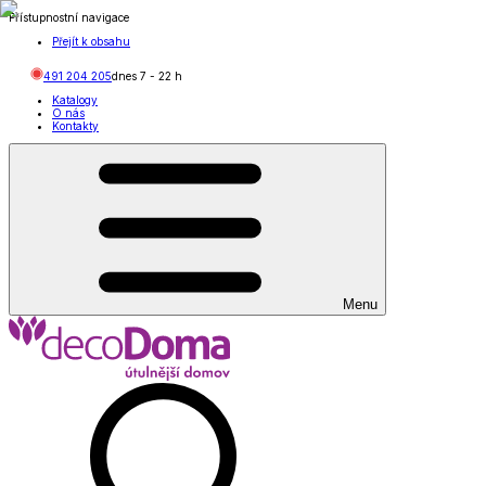
Přístupnostní navigace
Přejít k obsahu
491 204 205
dnes
7
-
22
h
Katalogy
O nás
Kontakty
Menu