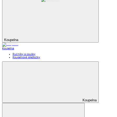
Koupelna
Koupelna
Ručníky a osušky
Koupelnové předložky
Koupelna