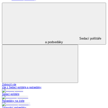
Sedací polštáře
a podsedáky
Zobrazit vše
Vše z Sedací polštáře a podsedáky
Sedací polštáře
Podsedáky na židle
Zdravotní podsedáky