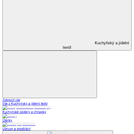
Kuchyňský a jídelní
textil
Zobrazit vše
Vše z Kuchyňský a jídelní textil
Kuchyňské zástěry a chňapky
Utěrky
Ubrusy a prostírání