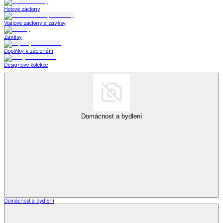
Hotové záclony
Voálové záclony a závěsy
Závěsy
Doplňky k záclonám
Designové kolekce
Domácnost a bydlení
Domácnost a bydlení