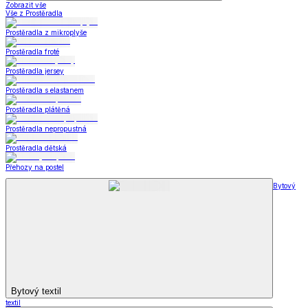
Zobrazit vše
Vše z Prostěradla
Prostěradla z mikroplyše
Prostěradla froté
Prostěradla jersey
Prostěradla s elastanem
Prostěradla plátěná
Prostěradla nepropustná
Prostěradla dětská
Přehozy na postel
Bytový
Bytový textil
textil