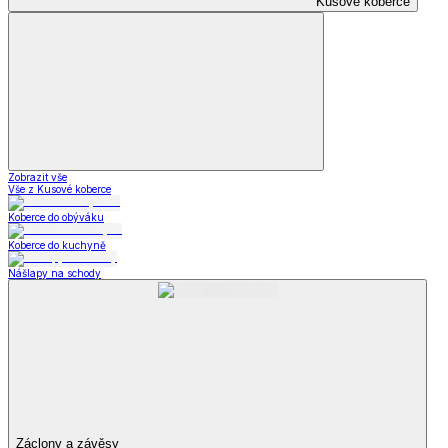
Kusové koberce
Zobrazit vše
Vše z Kusové koberce
Koberce do obýváku
Koberce do kuchyně
Nášlapy na schody
Záclony a závěsy