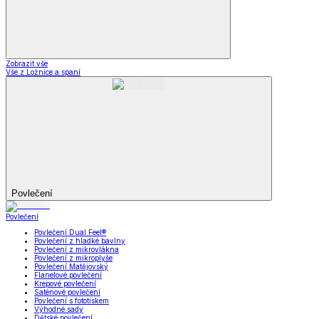
Zobrazit vše
Vše z Ložnice a spaní
Povlečení
Povlečení
Povlečení Dual Feel®
Povlečení z hladké bavlny
Povlečení z mikrovlákna
Povlečení z mikroplyše
Povlečení Matějovský
Flanelové povlečení
Krepové povlečení
Saténové povlečení
Povlečení s fototiskem
Výhodné sady
Dětské povlečení