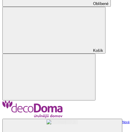
Oblíbené
Košík
Nově