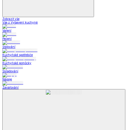
Zobrazit vše
Vše z Vybavení kuchyně
Vaření
Pečení
Stolování
Kuchyňské spotřebiče
Kuchyňské pomůcky
Skladování
Nápoje
Zavařování