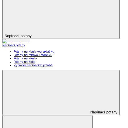
Napínací potahy
Napínací potahy
Potahy na klasickou sedačku
Potahy na rohovou sedačku
Potahy na křeslo
Potahy na židle
Výprodej napínacích potahů
Napínací potahy