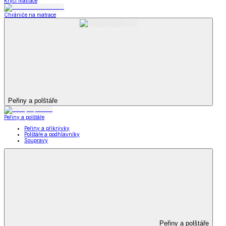
Krycí matrace
Chrániče na matrace
Peřiny a polštáře
Peřiny a polštáře
Peřiny a přikrývky
Polštáře a podhlavníky
Soupravy
Peřiny a polštáře