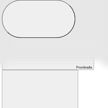
Prostěradla
Prostěradla z mikroplyše
Prostěradla froté
Prostěradla jersey
Prostěradla s elastanem
Prostěradla plátěná
Prostěradla nepropustná
Prostěradla dětská
Prostěradla