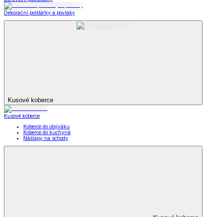
Dekorační polštářky a povlaky
Kusové koberce
Kusové koberce
Koberce do obýváku
Koberce do kuchyně
Nášlapy na schody