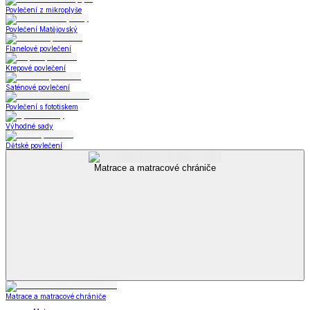
Povlečení z mikroplyše
Povlečení Matějovský
Flanelové povlečení
Krepové povlečení
Saténové povlečení
Povlečení s fototiskem
Výhodné sady
Dětské povlečení
Matrace a matracové chrániče
Matrace a matracové chrániče