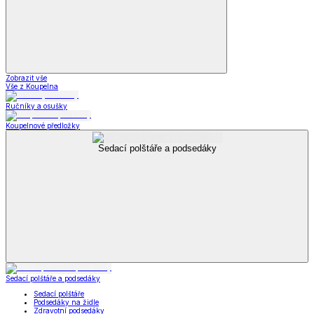
Zobrazit vše
Vše z Koupelna
Ručníky a osušky
Koupelnové předložky
Sedací polštáře a podsedáky
Sedací polštáře a podsedáky
Sedací polštáře
Podsedáky na židle
Zdravotní podsedáky