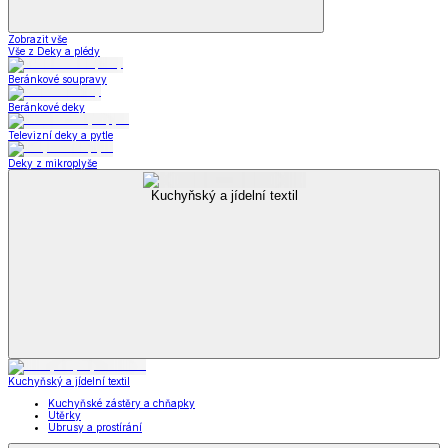
Zobrazit vše
Vše z Deky a plédy
Beránkové soupravy
Beránkové deky
Televizní deky a pytle
Deky z mikroplyše
Kuchyňský a jídelní textil
Kuchyňský a jídelní textil
Kuchyňské zástěry a chňapky
Utěrky
Ubrusy a prostírání