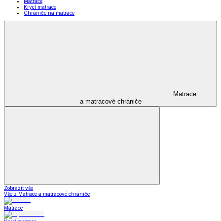
Matrace
Krycí matrace
Chrániče na matrace
Matrace
a matracové chrániče
Zobrazit vše
Vše z Matrace a matracové chrániče
Matrace