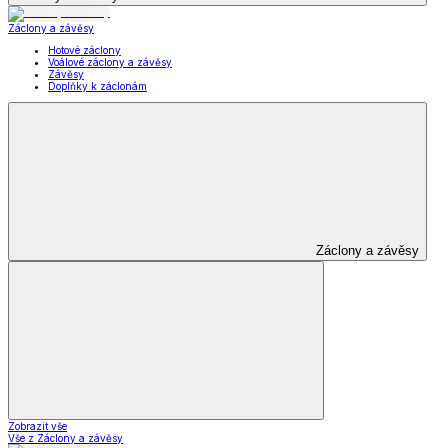
Záclony a závěsy
Hotové záclony
Voálové záclony a závěsy
Závěsy
Doplňky k záclonám
Záclony a závěsy
Zobrazit vše
Vše z Záclony a závěsy