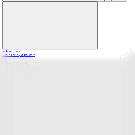
Zobrazit vše
Vše z Peřiny a polštáře
Peřiny a přikrývky
Polštáře a podhlavníky
Soupravy
Prostěradla