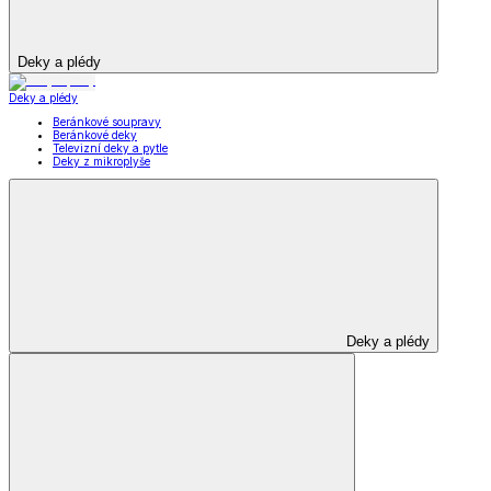
Deky a plédy
Deky a plédy
Beránkové soupravy
Beránkové deky
Televizní deky a pytle
Deky z mikroplyše
Deky a plédy