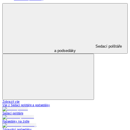
Sedací polštáře
a podsedáky
Zobrazit vše
Vše z Sedací polštáře a podsedáky
Sedací polštáře
Podsedáky na židle
Zdravotní podsedáky