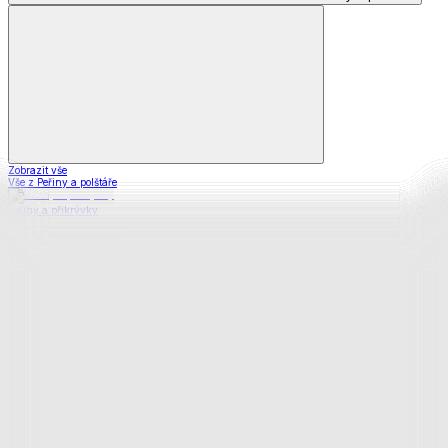
Zobrazit vše
Vše z Peřiny a polštáře
Peřiny a přikrývky
Polštáře a podhlavníky
Soupravy
Prostěradla