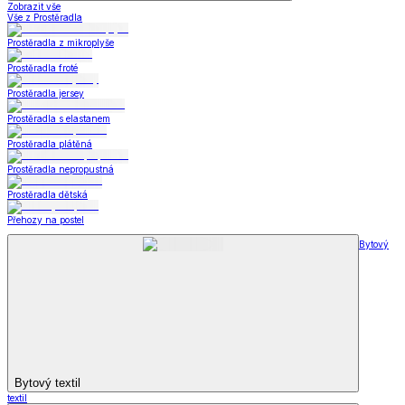
Zobrazit vše
Vše z Prostěradla
Prostěradla z mikroplyše
Prostěradla froté
Prostěradla jersey
Prostěradla s elastanem
Prostěradla plátěná
Prostěradla nepropustná
Prostěradla dětská
Přehozy na postel
Bytový
Bytový textil
textil