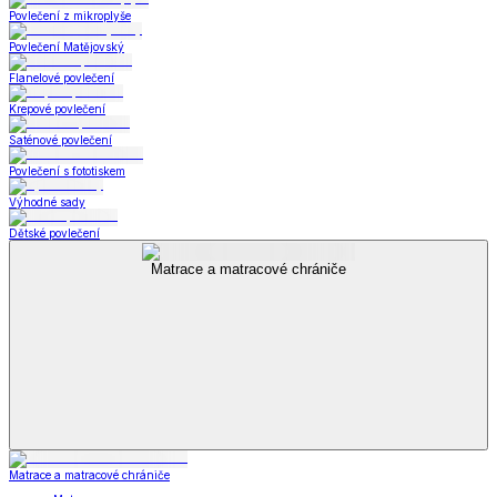
Povlečení z mikroplyše
Povlečení Matějovský
Flanelové povlečení
Krepové povlečení
Saténové povlečení
Povlečení s fototiskem
Výhodné sady
Dětské povlečení
Matrace a matracové chrániče
Matrace a matracové chrániče