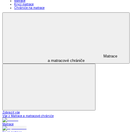
Matrace
Krycí matrace
Chrániče na matrace
Matrace
a matracové chrániče
Zobrazit vše
Vše z Matrace a matracové chrániče
Matrace