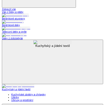
Zobrazit vše
Vše z Deky a plédy
Beránkové soupravy
Beránkové deky
Televizní deky a pytle
Deky z mikroplyše
Kuchyňský a jídelní textil
Kuchyňský a jídelní textil
Kuchyňské zástěry a chňapky
Utěrky
Ubrusy a prostírání