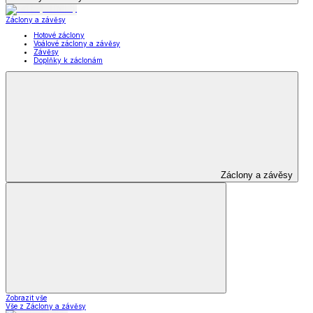
Záclony a závěsy
Hotové záclony
Voálové záclony a závěsy
Závěsy
Doplňky k záclonám
Záclony a závěsy
Zobrazit vše
Vše z Záclony a závěsy