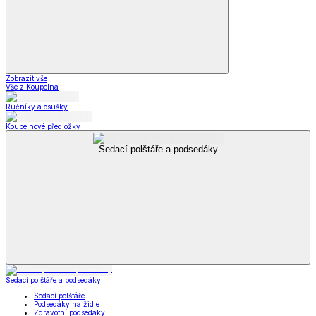
Zobrazit vše
Vše z Koupelna
Ručníky a osušky
Koupelnové předložky
Sedací polštáře a podsedáky
Sedací polštáře a podsedáky
Sedací polštáře
Podsedáky na židle
Zdravotní podsedáky