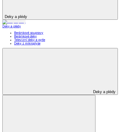
Deky a plédy
Deky a plédy
Beránkové soupravy
Beránkové deky
Televizní deky a pytle
Deky z mikroplyše
Deky a plédy