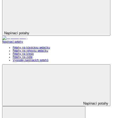
Napínací potahy
Napínací potahy
Potahy na klasickou sedačku
Potahy na rohovou sedačku
Potahy na křeslo
Potahy na židle
Výprodej napínacích potahů
Napínací potahy