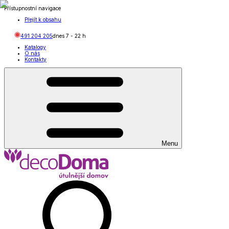
Přístupnostní navigace
Přejít k obsahu
491 204 205
dnes
7
-
22
h
Katalogy
O nás
Kontakty
Menu