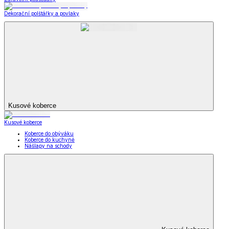
Dekorační polštářky a povlaky
Kusové koberce
Kusové koberce
Koberce do obýváku
Koberce do kuchyně
Nášlapy na schody