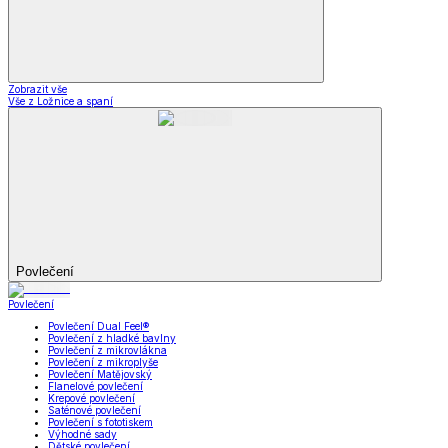
Zobrazit vše
Vše z Ložnice a spaní
Povlečení
Povlečení
Povlečení Dual Feel®
Povlečení z hladké bavlny
Povlečení z mikrovlákna
Povlečení z mikroplyše
Povlečení Matějovský
Flanelové povlečení
Krepové povlečení
Saténové povlečení
Povlečení s fototiskem
Výhodné sady
Dětské povlečení