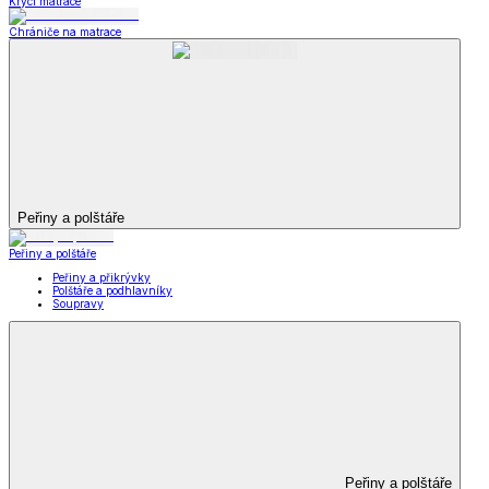
Krycí matrace
Chrániče na matrace
Peřiny a polštáře
Peřiny a polštáře
Peřiny a přikrývky
Polštáře a podhlavníky
Soupravy
Peřiny a polštáře