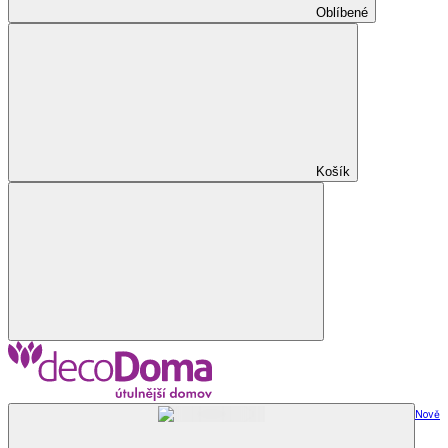
Oblíbené
Košík
Nově