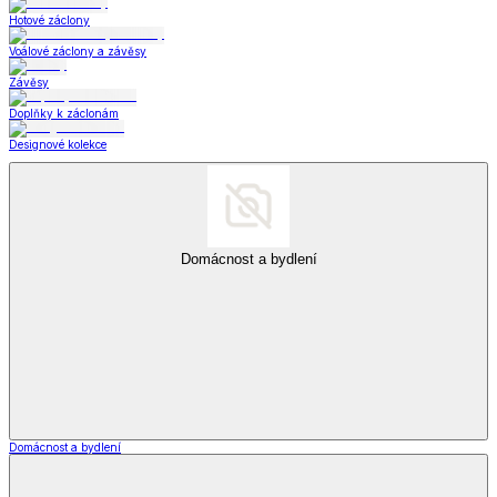
Hotové záclony
Voálové záclony a závěsy
Závěsy
Doplňky k záclonám
Designové kolekce
Domácnost a bydlení
Domácnost a bydlení