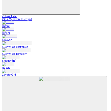
Zobrazit vše
Vše z Vybavení kuchyně
Vaření
Pečení
Stolování
Kuchyňské spotřebiče
Kuchyňské pomůcky
Skladování
Nápoje
Zavařování