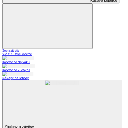
Kusové koberce
Zobrazit vše
Vše z Kusové koberce
Koberce do obýváku
Koberce do kuchyně
Nášlapy na schody
Záclony a závěsy