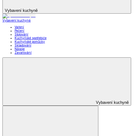
Vybavení kuchyně
Vybavení kuchyně
Vaření
Pečení
Stolování
Kuchyňské spotřebiče
Kuchyňské pomůcky
Skladování
Nápoje
Zavařování
Vybavení kuchyně