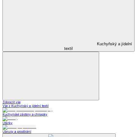
Kuchyňský a jídelní
textil
Zobrazit vše
Vše z Kuchyňský a jídelní textil
Kuchyňské zástěry a chňapky
Utěrky
Ubrusy a prostírání