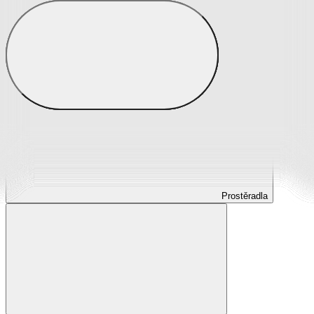
Prostěradla
Prostěradla z mikroplyše
Prostěradla froté
Prostěradla jersey
Prostěradla s elastanem
Prostěradla plátěná
Prostěradla nepropustná
Prostěradla dětská
Prostěradla