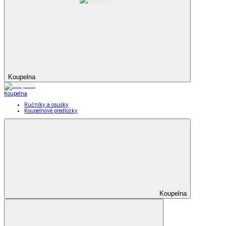
Koupelna
Koupelna
Ručníky a osušky
Koupelnové předložky
Koupelna