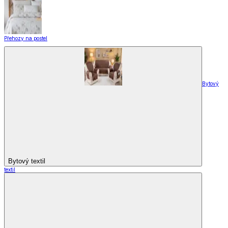
Doplňky k záclonám
Designové kolekce
Domácnost a bydlení
Domácnost a bydlení