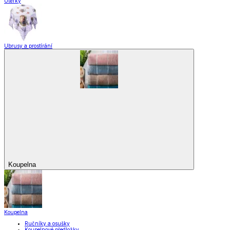
Pro mazlíčky
Zábava a volný čas
Pro děti
Domácnost a úklid
Zobrazit vše
Vše z Domácnost a úklid