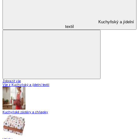
Zavařování
Domácnost a úklid
Domácnost a úklid
Praktičtí pomocníci
Pomůcky pro úklid a čištění
Praní a žehlení
Drobné opravy
Úložné boxy a vakuové pytle
EkoDrogerie