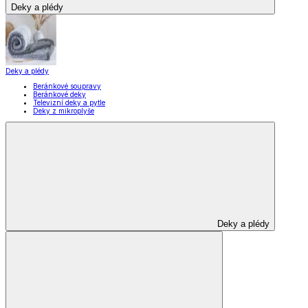
Vybavení kuchyně
Vybavení kuchyně
Vaření
Pečení
Stolování
Kuchyňské spotřebiče
Kuchyňské pomůcky
Skladování
Nápoje
Zavařování