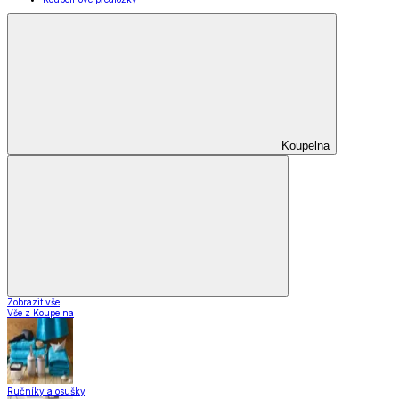
Praktičtí pomocníci
Pomůcky pro úklid a čištění
Praní a žehlení
Drobné opravy
Úložné boxy a vakuové pytle