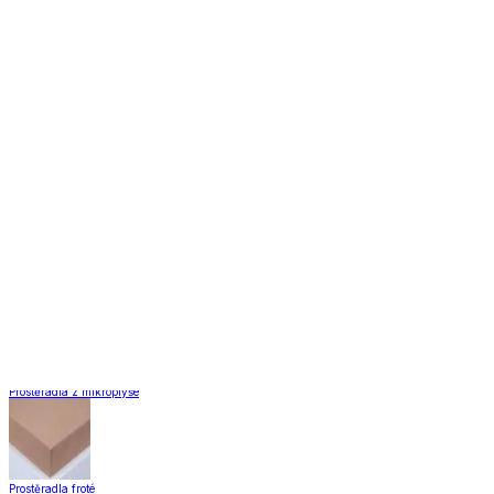
Záclony a závěsy
Záclony a závěsy
Hotové záclony
Voálové záclony a závěsy
Závěsy
Doplňky k záclonám
Záclony a závěsy