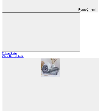
Domácnost
a bydlení
Zobrazit vše
Vše z Domácnost a bydlení