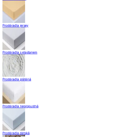
Zobrazit vše
Vše z Záclony a závěsy
Hotové záclony
Voálové záclony a závěsy
Závěsy