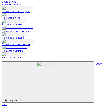
Zobrazit vše
Vše z Prostěradla
Prostěradla z mikroplyše
Prostěradla froté
Prostěradla jersey
Prostěradla s elastanem
Prostěradla plátěná
Prostěradla nepropustná
Prostěradla dětská
Přehozy na postel
Bytový
Bytový textil
textil