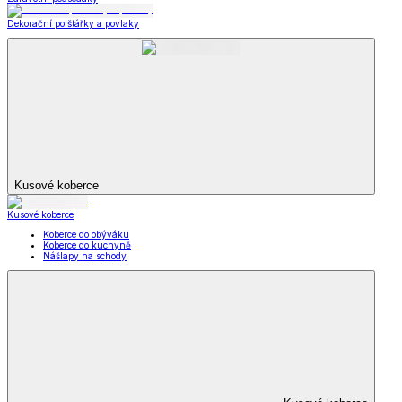
Dekorační polštářky a povlaky
Kusové koberce
Kusové koberce
Koberce do obýváku
Koberce do kuchyně
Nášlapy na schody