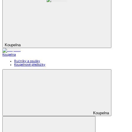
Koupelna
Koupelna
Ručníky a osušky
Koupelnové předložky
Koupelna