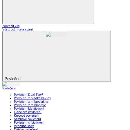
Zobrazit vše
Vše z Ložnice a spaní
Povlečení
Povlečení
Povlečení Dual Feel®
Povlečení z hladké bavlny
Povlečení z mikrovlákna
Povlečení z mikroplyše
Povlečení Matějovský
Flanelové povlečení
Krepové povlečení
Saténové povlečení
Povlečení s fototiskem
Výhodné sady
Dětské povlečení