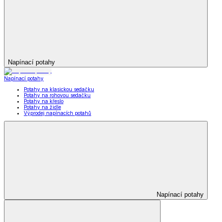
Napínací potahy
Napínací potahy
Potahy na klasickou sedačku
Potahy na rohovou sedačku
Potahy na křeslo
Potahy na židle
Výprodej napínacích potahů
Napínací potahy