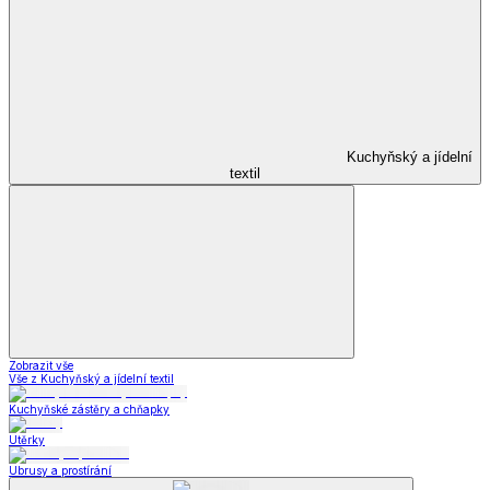
Kuchyňský a jídelní
textil
Zobrazit vše
Vše z Kuchyňský a jídelní textil
Kuchyňské zástěry a chňapky
Utěrky
Ubrusy a prostírání