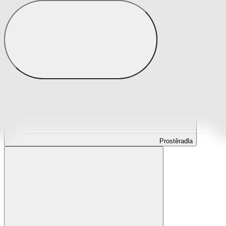
Prostěradla
Prostěradla z mikroplyše
Prostěradla froté
Prostěradla jersey
Prostěradla s elastanem
Prostěradla plátěná
Prostěradla nepropustná
Prostěradla dětská
Prostěradla