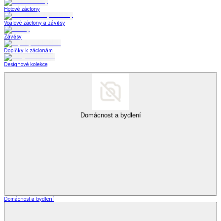
Hotové záclony
Voálové záclony a závěsy
Závěsy
Doplňky k záclonám
Designové kolekce
Domácnost a bydlení
Domácnost a bydlení