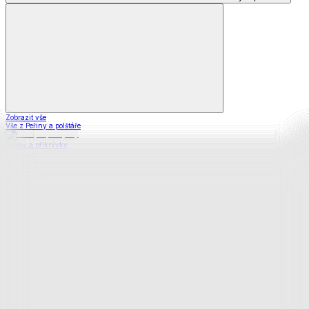
Zobrazit vše
Vše z Peřiny a polštáře
Peřiny a přikrývky
Polštáře a podhlavníky
Soupravy
Prostěradla