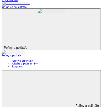
Krycí matrace
Chrániče na matrace
Peřiny a polštáře
Peřiny a polštáře
Peřiny a přikrývky
Polštáře a podhlavníky
Soupravy
Peřiny a polštáře