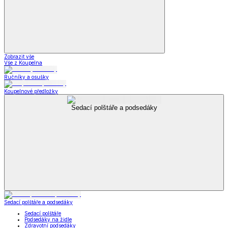
Zobrazit vše
Vše z Koupelna
Ručníky a osušky
Koupelnové předložky
Sedací polštáře a podsedáky
Sedací polštáře a podsedáky
Sedací polštáře
Podsedáky na židle
Zdravotní podsedáky