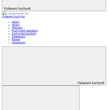
Vybavení kuchyně
Vybavení kuchyně
Vaření
Pečení
Stolování
Kuchyňské spotřebiče
Kuchyňské pomůcky
Skladování
Nápoje
Zavařování
Vybavení kuchyně