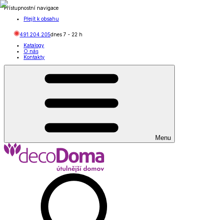
Přístupnostní navigace
Přejít k obsahu
491 204 205
dnes
7
-
22
h
Katalogy
O nás
Kontakty
Menu