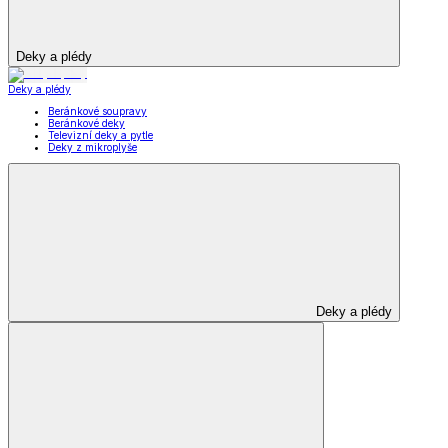
Deky a plédy
Deky a plédy
Beránkové soupravy
Beránkové deky
Televizní deky a pytle
Deky z mikroplyše
Deky a plédy