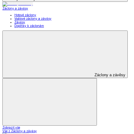
Záclony a závěsy
Hotové záclony
Voálové záclony a závěsy
Závěsy
Doplňky k záclonám
Záclony a závěsy
Zobrazit vše
Vše z Záclony a závěsy