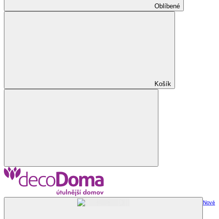
Oblíbené
Košík
Nově