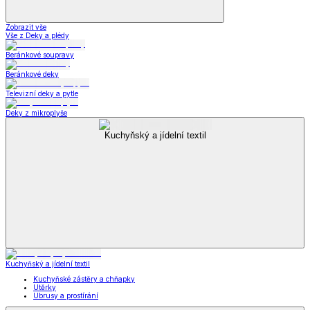
Zobrazit vše
Vše z Deky a plédy
Beránkové soupravy
Beránkové deky
Televizní deky a pytle
Deky z mikroplyše
Kuchyňský a jídelní textil
Kuchyňský a jídelní textil
Kuchyňské zástěry a chňapky
Utěrky
Ubrusy a prostírání