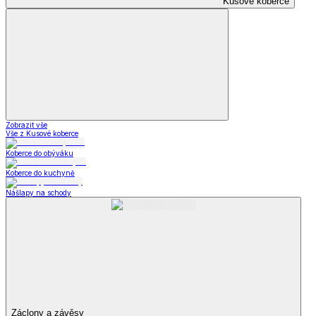
Kusové koberce
Zobrazit vše
Vše z Kusové koberce
Koberce do obýváku
Koberce do kuchyně
Nášlapy na schody
Záclony a závěsy