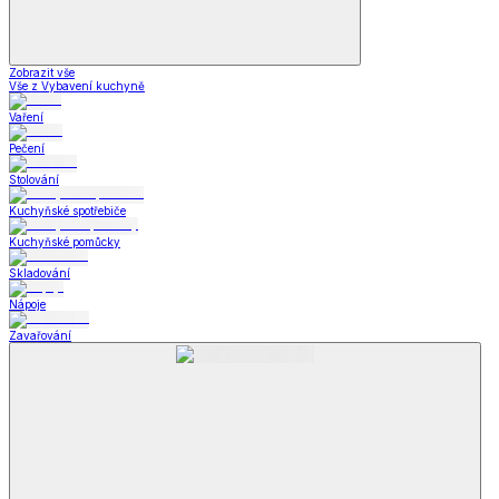
Zobrazit vše
Vše z Vybavení kuchyně
Vaření
Pečení
Stolování
Kuchyňské spotřebiče
Kuchyňské pomůcky
Skladování
Nápoje
Zavařování