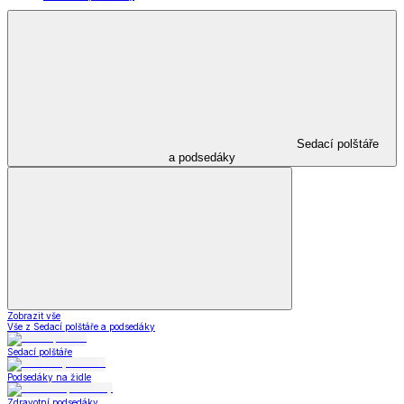
Sedací polštáře
a podsedáky
Zobrazit vše
Vše z Sedací polštáře a podsedáky
Sedací polštáře
Podsedáky na židle
Zdravotní podsedáky