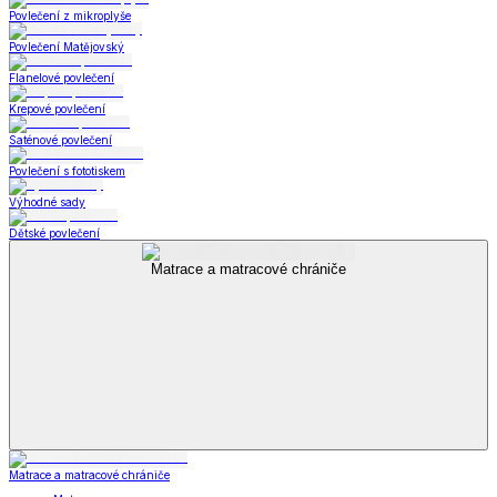
Povlečení z mikroplyše
Povlečení Matějovský
Flanelové povlečení
Krepové povlečení
Saténové povlečení
Povlečení s fototiskem
Výhodné sady
Dětské povlečení
Matrace a matracové chrániče
Matrace a matracové chrániče