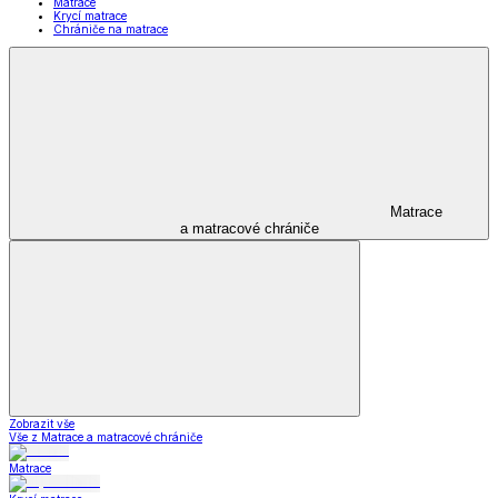
Matrace
Krycí matrace
Chrániče na matrace
Matrace
a matracové chrániče
Zobrazit vše
Vše z Matrace a matracové chrániče
Matrace