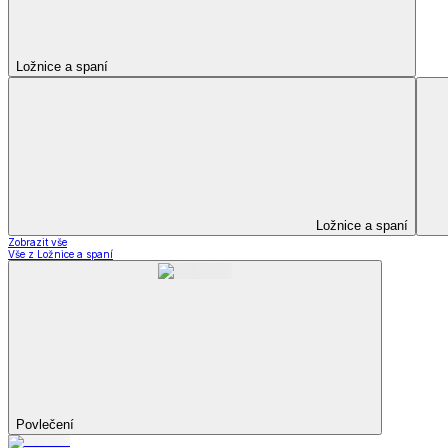
Kuchyňský a jídelní textil
Kuchyňský a jídelní textil
Kuchyňské zástěry a chňapky
Utěrky
Ubrusy a prostírání
Kuchyňský a jídelní tex
Zobrazit vše
Vše z Kuchyňský a jídelní textil
Kuchyňské zástěry a chňapky
Utěrky
Ubrusy a prostírání