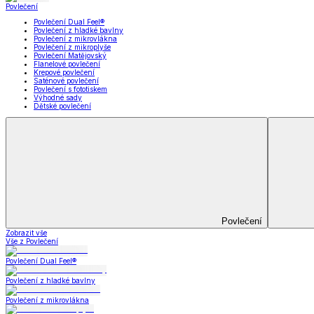
Koupelna
Koupelna
Ručníky a osušky
Koupelnové předložky
Koupelna
Zobrazit vše
Vše z Koupelna
Ručníky a osušky
Koupelnové předložky