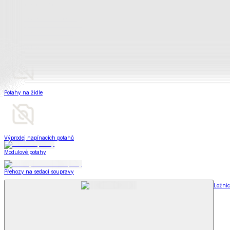
Televizní deky a pytle
Deky z mikroplyše
Deky a plédy
Zobrazit vše
Vše z Deky a plédy
Beránkové soupravy
Beránkové deky
Televizní deky a pytle
Deky z mikroplyše