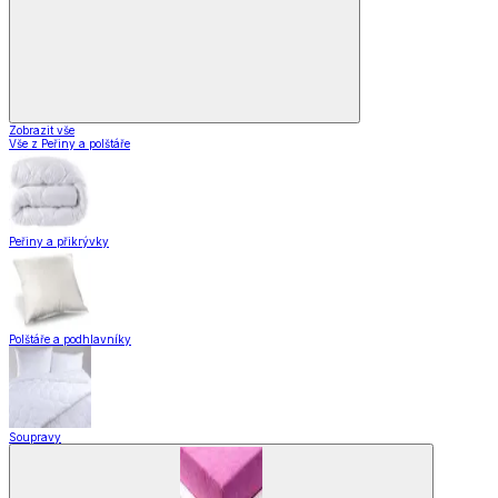
Zobrazit vše
Vše z Peřiny a polštáře
Peřiny a přikrývky
Polštáře a podhlavníky
Soupravy