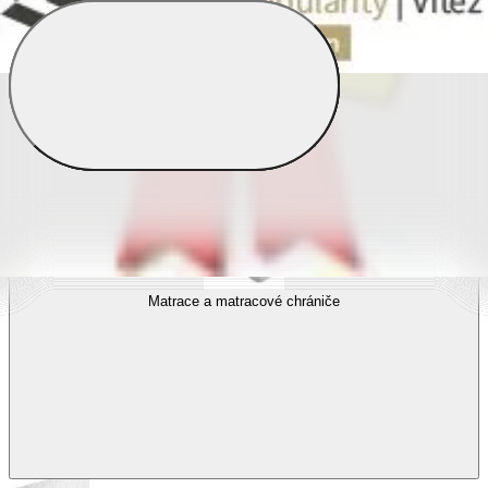
Povlečení s fototiskem
Výhodné sady
Dětské povlečení
Matrace a matracové chrániče