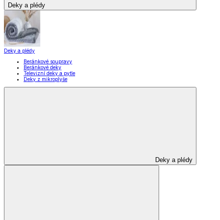
Deky a plédy
Deky a plédy
Beránkové soupravy
Beránkové deky
Televizní deky a pytle
Deky z mikroplyše
Deky a plédy