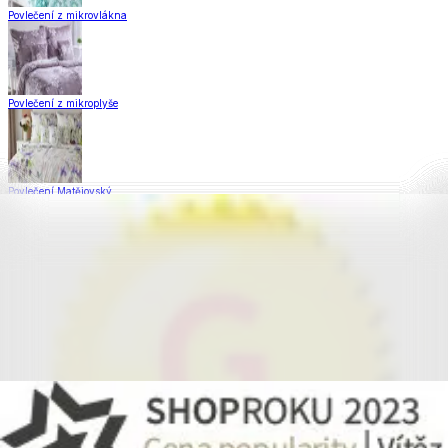
Povlečení z mikrovlákna
Povlečení z mikroplyše
Povlečení Matějovský
Flanelové povlečení
Saténové povlečení