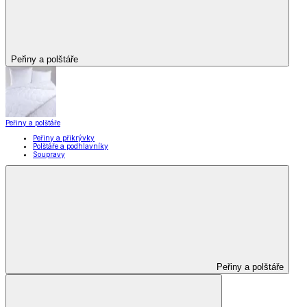
Peřiny a polštáře
Peřiny a polštáře
Peřiny a přikrývky
Polštáře a podhlavníky
Soupravy
Peřiny a polštáře