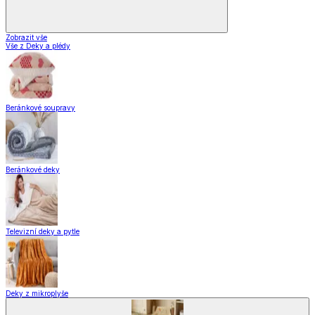
Zobrazit vše
Vše z Deky a plédy
Beránkové soupravy
Beránkové deky
Televizní deky a pytle
Deky z mikroplyše