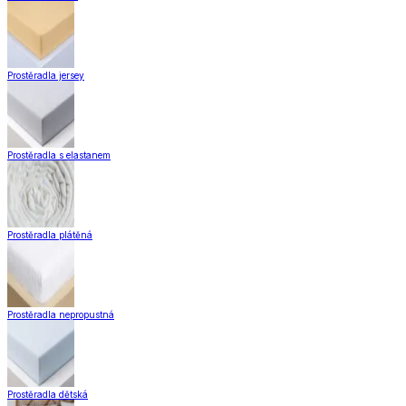
Prostěradla jersey
Prostěradla s elastanem
Prostěradla plátěná
Prostěradla nepropustná
Prostěradla dětská