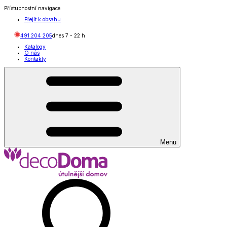
Přístupnostní navigace
Přejít k obsahu
491 204 205
dnes
7
-
22
h
Katalogy
O nás
Kontakty
Menu