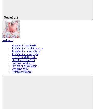
Povlečení
Povlečení
Povlečení Dual Feel®
Povlečení z hladké bavlny
Povlečení z mikrovlákna
Povlečení z mikroplyše
Povlečení Matějovský
Flanelové povlečení
Saténové povlečení
Povlečení s fototiskem
Výhodné sady
Dětské povlečení