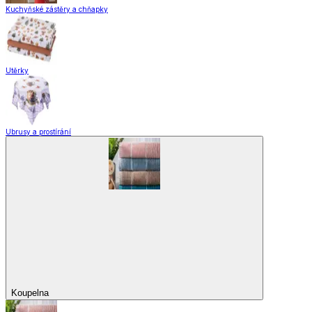
Kuchyňské zástěry a chňapky
Utěrky
Ubrusy a prostírání
Koupelna