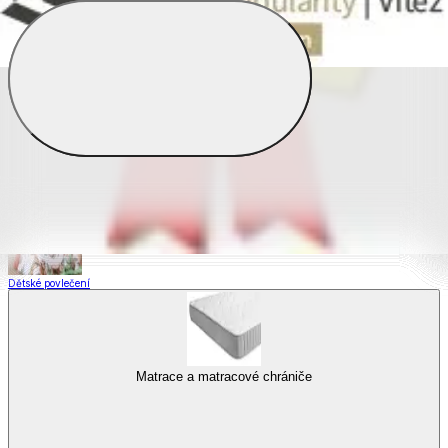
Saténové povlečení
Povlečení s fototiskem
Výhodné sady
Dětské povlečení
Matrace a matracové chrániče