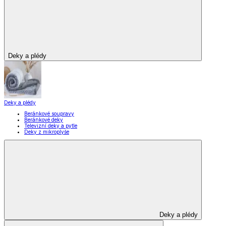
Deky a plédy
Deky a plédy
Beránkové soupravy
Beránkové deky
Televizní deky a pytle
Deky z mikroplyše
Deky a plédy