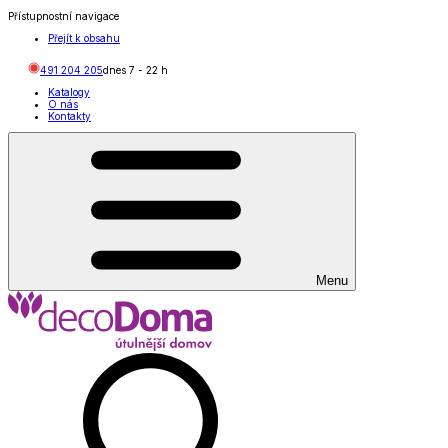
Přístupnostní navigace
Přejít k obsahu
491 204 205
dnes
7
-
22
h
Katalogy
O nás
Kontakty
Menu