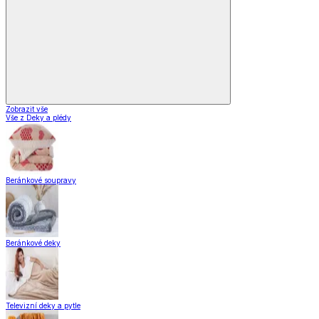
Zobrazit vše
Vše z Deky a plédy
Beránkové soupravy
Beránkové deky
Televizní deky a pytle