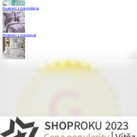
Povlečení z mikrovlákna
Povlečení z mikroplyše
Povlečení Matějovský
Flanelové povlečení
Krepové povlečení