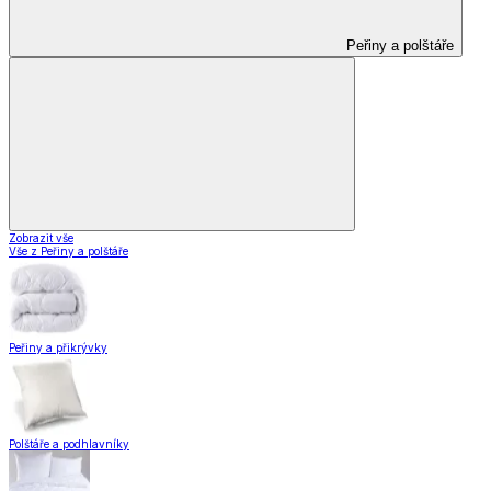
Peřiny a polštáře
Zobrazit vše
Vše z Peřiny a polštáře
Peřiny a přikrývky
Polštáře a podhlavníky