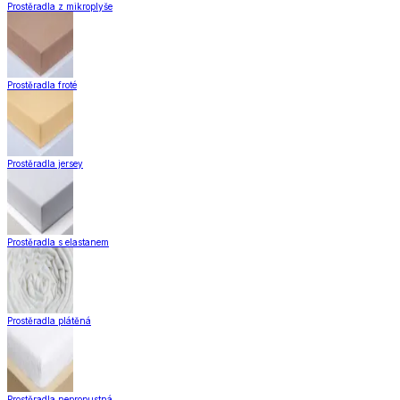
Prostěradla z mikroplyše
Prostěradla froté
Prostěradla jersey
Prostěradla s elastanem
Prostěradla plátěná
Prostěradla nepropustná