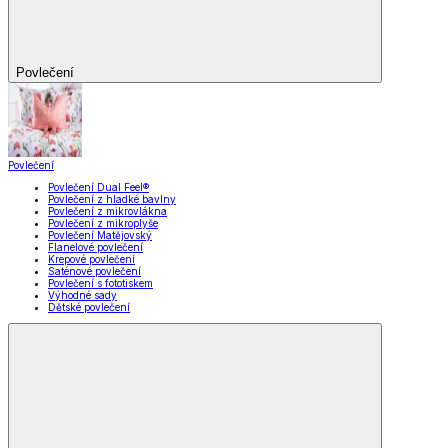
Povlečení
Povlečení
Povlečení Dual Feel®
Povlečení z hladké bavlny
Povlečení z mikrovlákna
Povlečení z mikroplyše
Povlečení Matějovský
Flanelové povlečení
Krepové povlečení
Saténové povlečení
Povlečení s fototiskem
Výhodné sady
Dětské povlečení