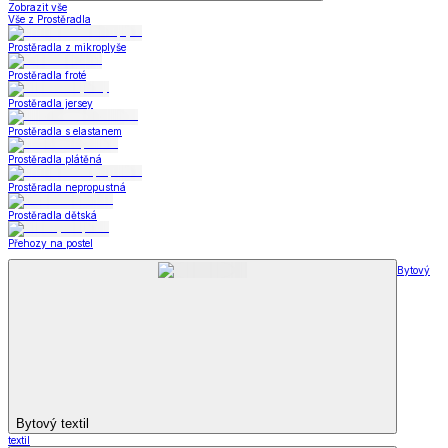
Zobrazit vše
Vše z Prostěradla
Prostěradla z mikroplyše
Prostěradla froté
Prostěradla jersey
Prostěradla s elastanem
Prostěradla plátěná
Prostěradla nepropustná
Prostěradla dětská
Přehozy na postel
Bytový
Bytový textil
textil