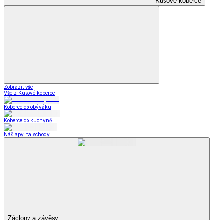
Kusové koberce
Zobrazit vše
Vše z Kusové koberce
Koberce do obýváku
Koberce do kuchyně
Nášlapy na schody
Záclony a závěsy