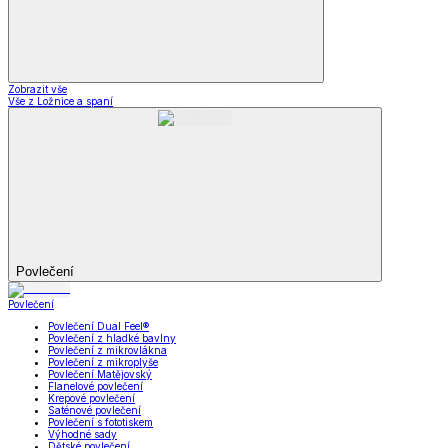
Zobrazit vše
Vše z Ložnice a spaní
Povlečení
Povlečení
Povlečení Dual Feel®
Povlečení z hladké bavlny
Povlečení z mikrovlákna
Povlečení z mikroplyše
Povlečení Matějovský
Flanelové povlečení
Krepové povlečení
Saténové povlečení
Povlečení s fototiskem
Výhodné sady
Dětské povlečení