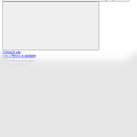
Zobrazit vše
Vše z Peřiny a polštáře
Peřiny a přikrývky
Polštáře a podhlavníky
Soupravy
Prostěradla