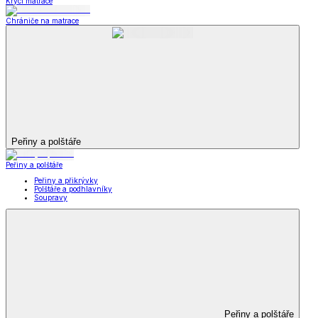
Krycí matrace
Chrániče na matrace
Peřiny a polštáře
Peřiny a polštáře
Peřiny a přikrývky
Polštáře a podhlavníky
Soupravy
Peřiny a polštáře