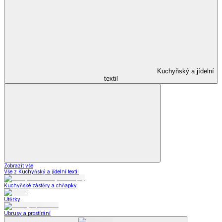
Kuchyňský a jídelní
textil
Zobrazit vše
Vše z Kuchyňský a jídelní textil
Kuchyňské zástěry a chňapky
Utěrky
Ubrusy a prostírání