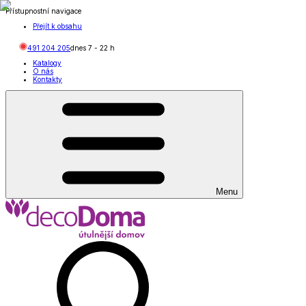
Přístupnostní navigace
Přejít k obsahu
491 204 205
dnes
7
-
22
h
Katalogy
O nás
Kontakty
Menu