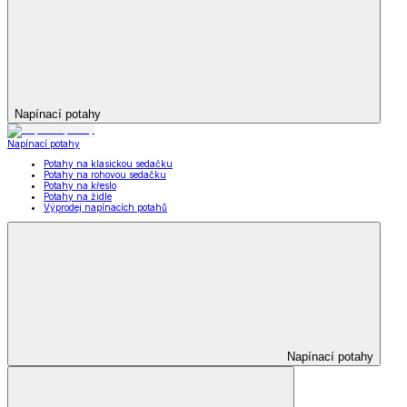
Napínací potahy
Napínací potahy
Potahy na klasickou sedačku
Potahy na rohovou sedačku
Potahy na křeslo
Potahy na židle
Výprodej napínacích potahů
Napínací potahy