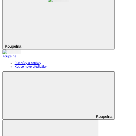
Koupelna
Koupelna
Ručníky a osušky
Koupelnové předložky
Koupelna