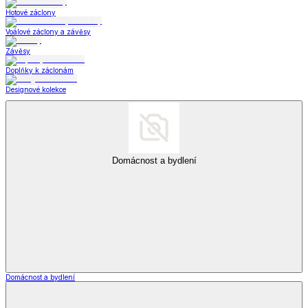
Hotové záclony
Voálové záclony a závěsy
Závěsy
Doplňky k záclonám
Designové kolekce
Domácnost a bydlení
Domácnost a bydlení