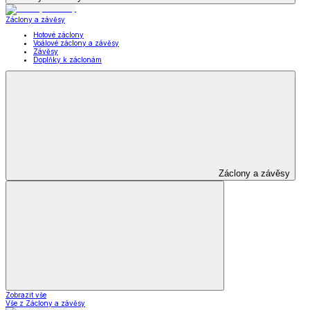
Záclony a závěsy
Hotové záclony
Voálové záclony a závěsy
Závěsy
Doplňky k záclonám
Záclony a závěsy
Zobrazit vše
Vše z Záclony a závěsy