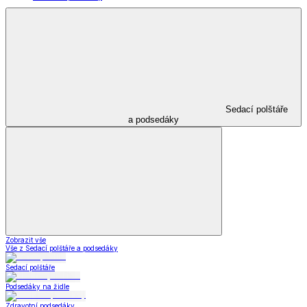
Sedací polštáře
a podsedáky
Zobrazit vše
Vše z Sedací polštáře a podsedáky
Sedací polštáře
Podsedáky na židle
Zdravotní podsedáky