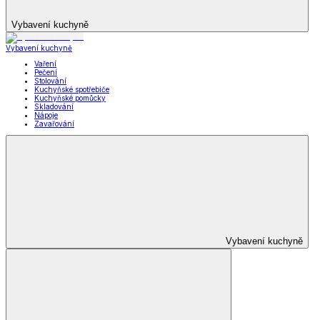
Vybavení kuchyně
Vybavení kuchyně
Vaření
Pečení
Stolování
Kuchyňské spotřebiče
Kuchyňské pomůcky
Skladování
Nápoje
Zavařování
Vybavení kuchyně