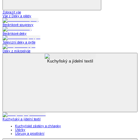
Zobrazit vše
Vše z Deky a plédy
Beránkové soupravy
Beránkové deky
Televizní deky a pytle
Deky z mikroplyše
Kuchyňský a jídelní textil
Kuchyňský a jídelní textil
Kuchyňské zástěry a chňapky
Utěrky
Ubrusy a prostírání