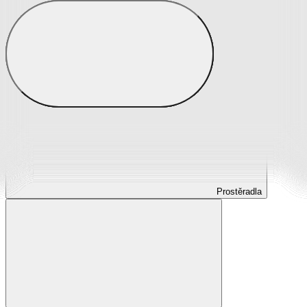
Prostěradla
Prostěradla z mikroplyše
Prostěradla froté
Prostěradla jersey
Prostěradla s elastanem
Prostěradla plátěná
Prostěradla nepropustná
Prostěradla dětská
Prostěradla