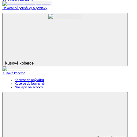
Dekorační polštářky a povlaky
Kusové koberce
Kusové koberce
Koberce do obýváku
Koberce do kuchyně
Nášlapy na schody