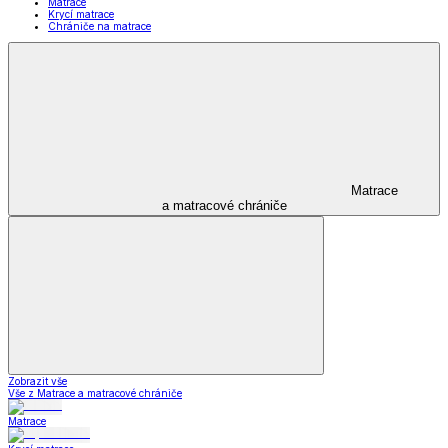
Matrace
Krycí matrace
Chrániče na matrace
Matrace
a matracové chrániče
Zobrazit vše
Vše z Matrace a matracové chrániče
Matrace