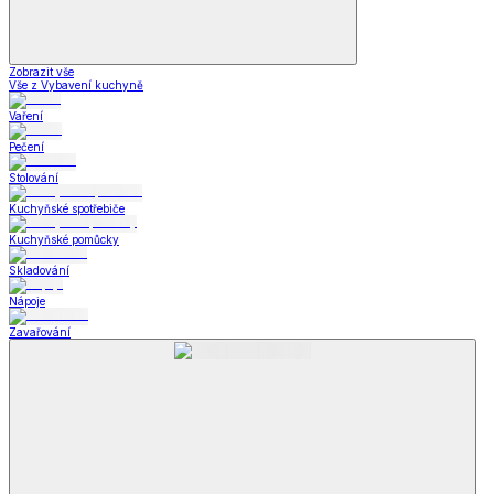
Zobrazit vše
Vše z Vybavení kuchyně
Vaření
Pečení
Stolování
Kuchyňské spotřebiče
Kuchyňské pomůcky
Skladování
Nápoje
Zavařování