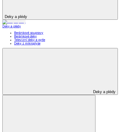
Deky a plédy
Deky a plédy
Beránkové soupravy
Beránkové deky
Televizní deky a pytle
Deky z mikroplyše
Deky a plédy