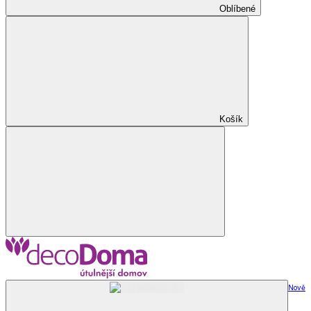
Oblíbené
Košík
Nově