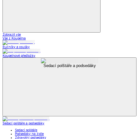
Zobrazit vše
Vše z Koupelna
Ručníky a osušky
Koupelnové předložky
Sedací polštáře a podsedáky
Sedací polštáře a podsedáky
Sedací polštáře
Podsedáky na židle
Zdravotní podsedáky