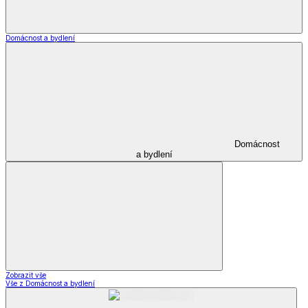
Zobrazit vše
Vše z Šperky a hodinky
Šperky
*decoDoma kolekce
*decoDoma kolekce