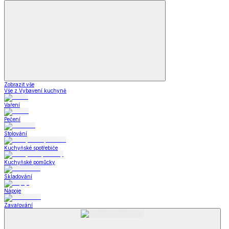
Prostěradla dD
Ubrusy a prostírání dD
Stylové doplňky dD
Krása
Krása a zdraví
a zdraví
Krása a zdraví