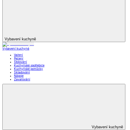
*decoDoma kolekce
Zobrazit vše
Vše z *decoDoma kolekce
Deky a povlečení Dual Feel®
Beránkové deky a soupravy dD
Ložní povlečení dD
Dekorační povlaky a polštářky dD