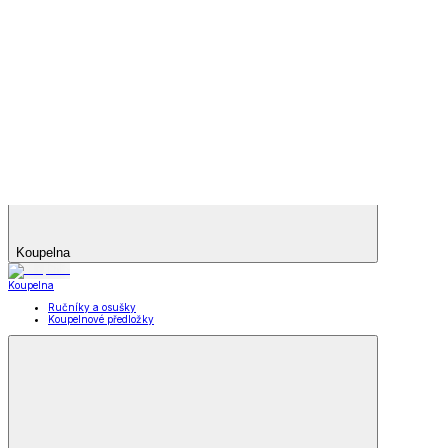
Letní obuv
Letní obuv
Sandály
Tenisky
Kožené polobotky
Letní obuv