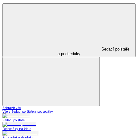
Sedací polštáře
a podsedáky
Zobrazit vše
Vše z Sedací polštáře a podsedáky
Sedací polštáře
Podsedáky na židle
Zdravotní podsedáky