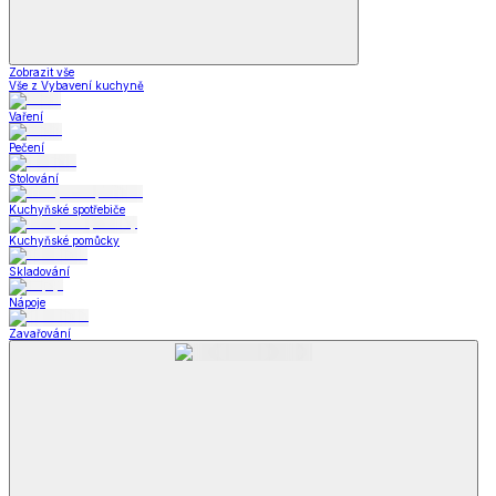
Zobrazit vše
Vše z Vybavení kuchyně
Vaření
Pečení
Stolování
Kuchyňské spotřebiče
Kuchyňské pomůcky
Skladování
Nápoje
Zavařování