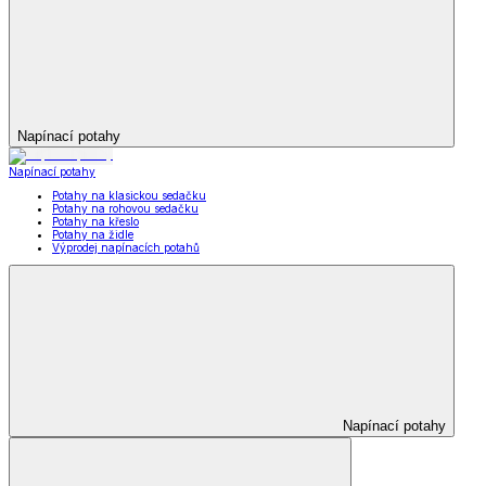
Napínací potahy
Napínací potahy
Potahy na klasickou sedačku
Potahy na rohovou sedačku
Potahy na křeslo
Potahy na židle
Výprodej napínacích potahů
Napínací potahy