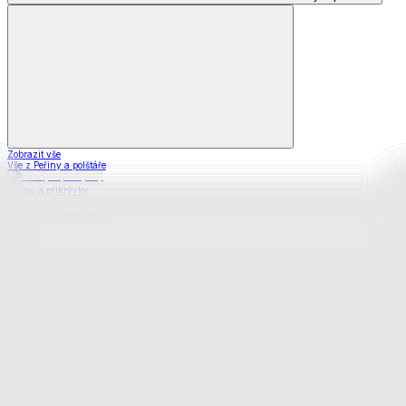
Zobrazit vše
Vše z Peřiny a polštáře
Peřiny a přikrývky
Polštáře a podhlavníky
Soupravy
Prostěradla