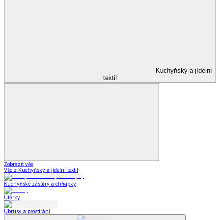
Kuchyňský a jídelní
textil
Zobrazit vše
Vše z Kuchyňský a jídelní textil
Kuchyňské zástěry a chňapky
Utěrky
Ubrusy a prostírání