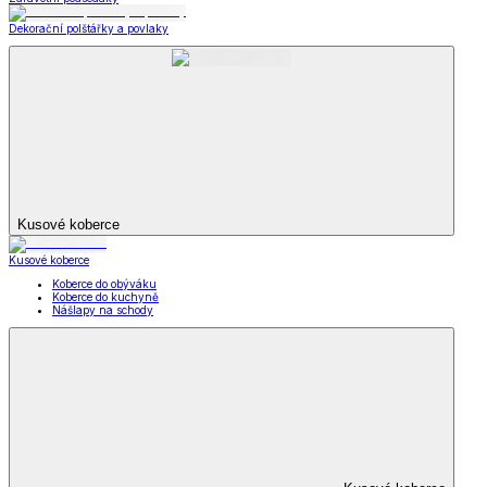
Dekorační polštářky a povlaky
Kusové koberce
Kusové koberce
Koberce do obýváku
Koberce do kuchyně
Nášlapy na schody