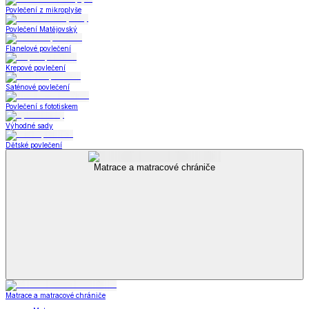
Povlečení z mikroplyše
Povlečení Matějovský
Flanelové povlečení
Krepové povlečení
Saténové povlečení
Povlečení s fototiskem
Výhodné sady
Dětské povlečení
Matrace a matracové chrániče
Matrace a matracové chrániče