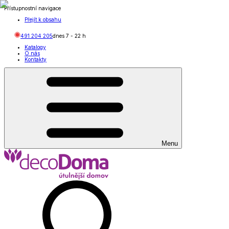
Přístupnostní navigace
Přejít k obsahu
491 204 205
dnes
7
-
22
h
Katalogy
O nás
Kontakty
Menu