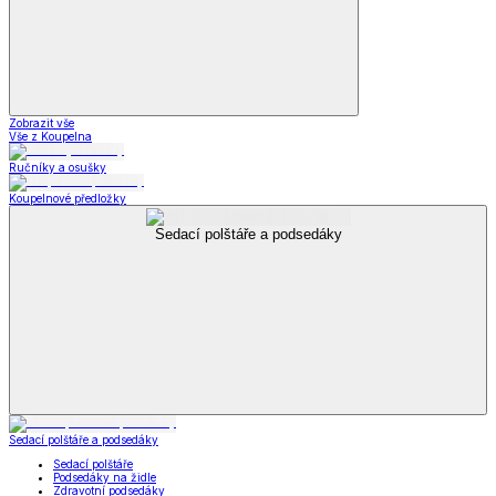
Zobrazit vše
Vše z Koupelna
Ručníky a osušky
Koupelnové předložky
Sedací polštáře a podsedáky
Sedací polštáře a podsedáky
Sedací polštáře
Podsedáky na židle
Zdravotní podsedáky