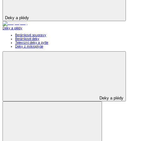
Deky a plédy
Deky a plédy
Beránkové soupravy
Beránkové deky
Televizní deky a pytle
Deky z mikroplyše
Deky a plédy