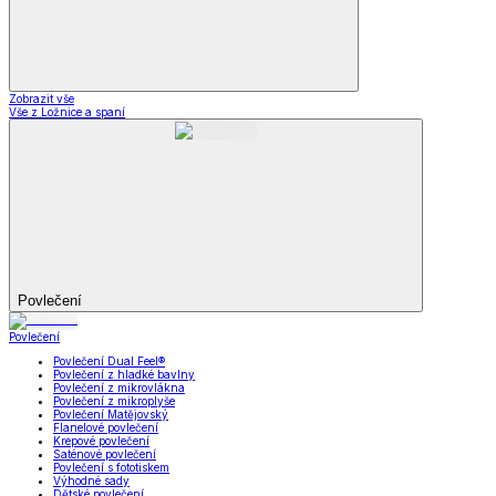
Zobrazit vše
Vše z Ložnice a spaní
Povlečení
Povlečení
Povlečení Dual Feel®
Povlečení z hladké bavlny
Povlečení z mikrovlákna
Povlečení z mikroplyše
Povlečení Matějovský
Flanelové povlečení
Krepové povlečení
Saténové povlečení
Povlečení s fototiskem
Výhodné sady
Dětské povlečení