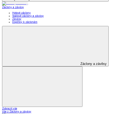
Záclony a závěsy
Hotové záclony
Voálové záclony a závěsy
Závěsy
Doplňky k záclonám
Záclony a závěsy
Zobrazit vše
Vše z Záclony a závěsy