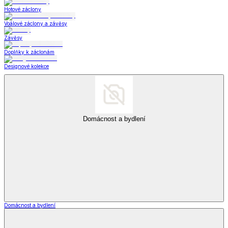
Hotové záclony
Voálové záclony a závěsy
Závěsy
Doplňky k záclonám
Designové kolekce
Domácnost a bydlení
Domácnost a bydlení