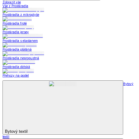
Zobrazit vše
Vše z Prostěradla
Prostěradla z mikroplyše
Prostěradla froté
Prostěradla jersey
Prostěradla s elastanem
Prostěradla plátěná
Prostěradla nepropustná
Prostěradla dětská
Přehozy na postel
Bytový
Bytový textil
textil