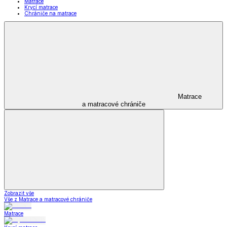
Matrace
Krycí matrace
Chrániče na matrace
Matrace
a matracové chrániče
Zobrazit vše
Vše z Matrace a matracové chrániče
Matrace