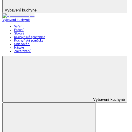
Vybavení kuchyně
Vybavení kuchyně
Vaření
Pečení
Stolování
Kuchyňské spotřebiče
Kuchyňské pomůcky
Skladování
Nápoje
Zavařování
Vybavení kuchyně