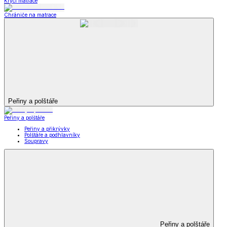
Krycí matrace
Chrániče na matrace
Peřiny a polštáře
Peřiny a polštáře
Peřiny a přikrývky
Polštáře a podhlavníky
Soupravy
Peřiny a polštáře