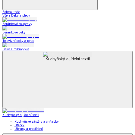
Zobrazit vše
Vše z Deky a plédy
Beránkové soupravy
Beránkové deky
Televizní deky a pytle
Deky z mikroplyše
Kuchyňský a jídelní textil
Kuchyňský a jídelní textil
Kuchyňské zástěry a chňapky
Utěrky
Ubrusy a prostírání