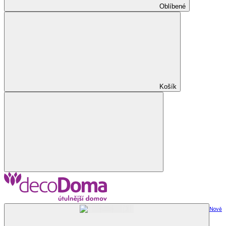
Oblíbené
Košík
Nově