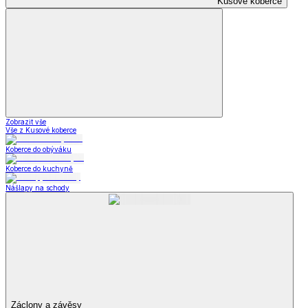
Kusové koberce
Zobrazit vše
Vše z Kusové koberce
Koberce do obýváku
Koberce do kuchyně
Nášlapy na schody
Záclony a závěsy