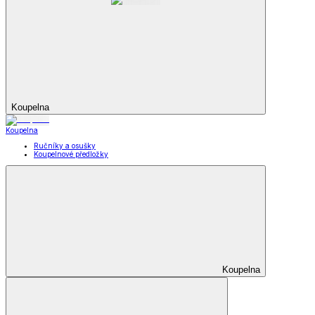
Koupelna
Koupelna
Ručníky a osušky
Koupelnové předložky
Koupelna