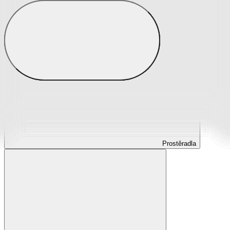
Prostěradla
Prostěradla z mikroplyše
Prostěradla froté
Prostěradla jersey
Prostěradla s elastanem
Prostěradla plátěná
Prostěradla nepropustná
Prostěradla dětská
Prostěradla