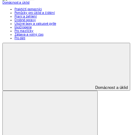
Zobrazit vše
Vše z Krása a zdraví
Zdravotní a kompenzační pomůcky
Zdravotní a kompenzační pomůcky
Kompenzační pomůcky
Ortopedické pomůcky
Pomůcky pro magnetickou terapii
Ostatní zdravotní pomůcky