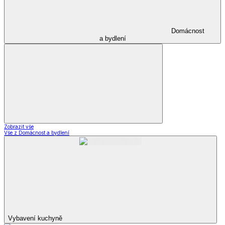
Zobrazit vše
Vše z Šperky a hodinky
Šperky
*decoDoma kolekce
*decoDoma kolekce