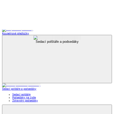
Zobrazit vše
Vše z Letní obuv
Sandály
Tenisky
Kožené polobotky
Příslušenství k obuvi
Příslušenství k obuvi
Vložky do bot