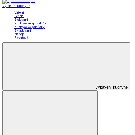
*decoDoma kolekce
Zobrazit vše
Vše z *decoDoma kolekce
Deky a povlečení Dual Feel®
Beránkové deky a soupravy dD
Ložní povlečení dD
Dekorační povlaky a polštářky dD
Prostěradla dD