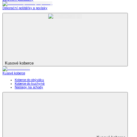
Dekorační polštářky a povlaky
Kusové koberce
Kusové koberce
Koberce do obýváku
Koberce do kuchyně
Nášlapy na schody