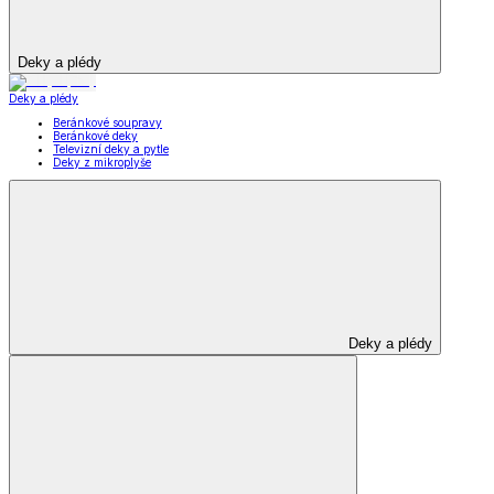
Deky a plédy
Deky a plédy
Beránkové soupravy
Beránkové deky
Televizní deky a pytle
Deky z mikroplyše
Deky a plédy