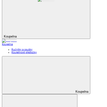
Koupelna
Koupelna
Ručníky a osušky
Koupelnové předložky
Koupelna