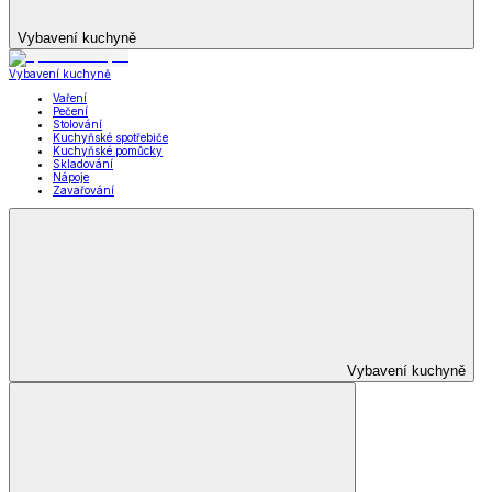
Vybavení kuchyně
Vybavení kuchyně
Vaření
Pečení
Stolování
Kuchyňské spotřebiče
Kuchyňské pomůcky
Skladování
Nápoje
Zavařování
Vybavení kuchyně