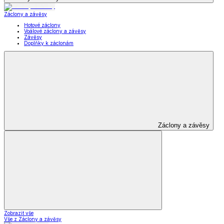
Záclony a závěsy
Hotové záclony
Voálové záclony a závěsy
Závěsy
Doplňky k záclonám
Záclony a závěsy
Zobrazit vše
Vše z Záclony a závěsy