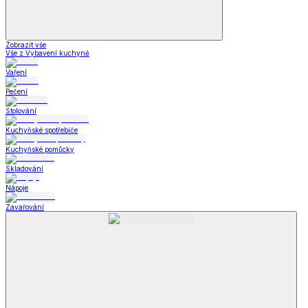
Zobrazit vše
Vše z Vybavení kuchyně
Vaření
Pečení
Stolování
Kuchyňské spotřebiče
Kuchyňské pomůcky
Skladování
Nápoje
Zavařování