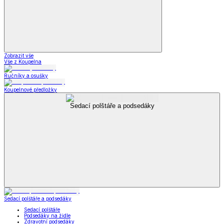
Zobrazit vše
Vše z Koupelna
Ručníky a osušky
Koupelnové předložky
Sedací polštáře a podsedáky
Sedací polštáře a podsedáky
Sedací polštáře
Podsedáky na židle
Zdravotní podsedáky