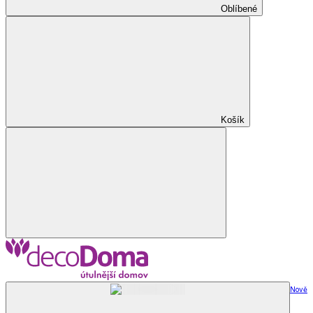
Oblíbené
Košík
Nově