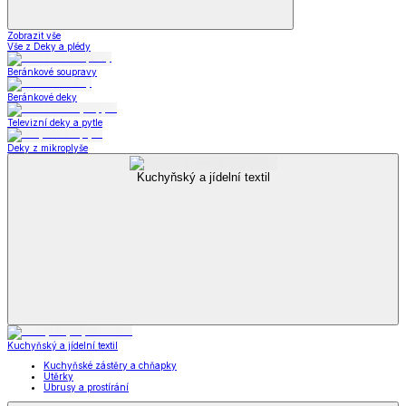
Zobrazit vše
Vše z Deky a plédy
Beránkové soupravy
Beránkové deky
Televizní deky a pytle
Deky z mikroplyše
Kuchyňský a jídelní textil
Kuchyňský a jídelní textil
Kuchyňské zástěry a chňapky
Utěrky
Ubrusy a prostírání