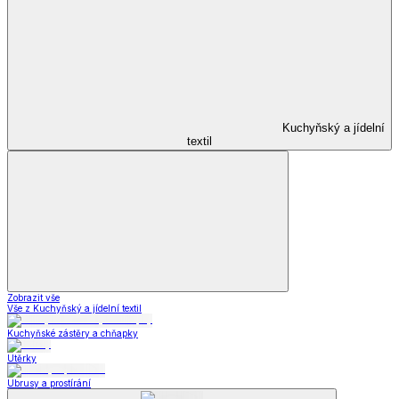
Kuchyňský a jídelní
textil
Zobrazit vše
Vše z Kuchyňský a jídelní textil
Kuchyňské zástěry a chňapky
Utěrky
Ubrusy a prostírání