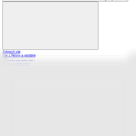
Zobrazit vše
Vše z Peřiny a polštáře
Peřiny a přikrývky
Polštáře a podhlavníky
Soupravy
Prostěradla