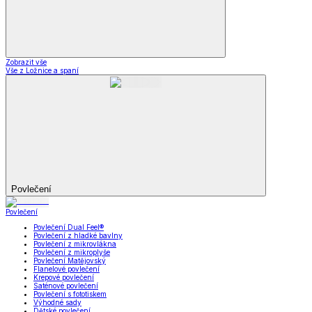
Zobrazit vše
Vše z Ložnice a spaní
Povlečení
Povlečení
Povlečení Dual Feel®
Povlečení z hladké bavlny
Povlečení z mikrovlákna
Povlečení z mikroplyše
Povlečení Matějovský
Flanelové povlečení
Krepové povlečení
Saténové povlečení
Povlečení s fototiskem
Výhodné sady
Dětské povlečení