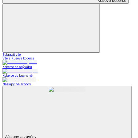
Kusové koberce
Zobrazit vše
Vše z Kusové koberce
Koberce do obýváku
Koberce do kuchyně
Nášlapy na schody
Záclony a závěsy