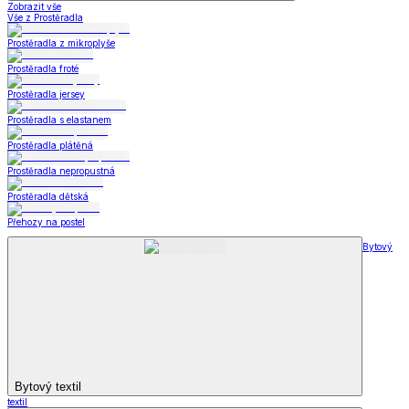
Zobrazit vše
Vše z Prostěradla
Prostěradla z mikroplyše
Prostěradla froté
Prostěradla jersey
Prostěradla s elastanem
Prostěradla plátěná
Prostěradla nepropustná
Prostěradla dětská
Přehozy na postel
Bytový
Bytový textil
textil