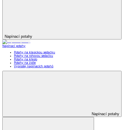
Napínací potahy
Napínací potahy
Potahy na klasickou sedačku
Potahy na rohovou sedačku
Potahy na křeslo
Potahy na židle
Výprodej napínacích potahů
Napínací potahy