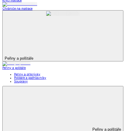
Krycí matrace
Chrániče na matrace
Peřiny a polštáře
Peřiny a polštáře
Peřiny a přikrývky
Polštáře a podhlavníky
Soupravy
Peřiny a polštáře