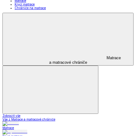
Matrace
Krycí matrace
Chrániče na matrace
Matrace
a matracové chrániče
Zobrazit vše
Vše z Matrace a matracové chrániče
Matrace