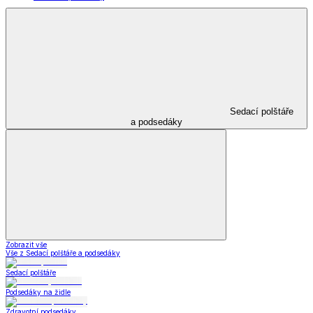
Sedací polštáře
a podsedáky
Zobrazit vše
Vše z Sedací polštáře a podsedáky
Sedací polštáře
Podsedáky na židle
Zdravotní podsedáky