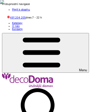
Přístupnostní navigace
Přejít k obsahu
491 204 205
dnes
7
-
22
h
Katalogy
O nás
Kontakty
Menu