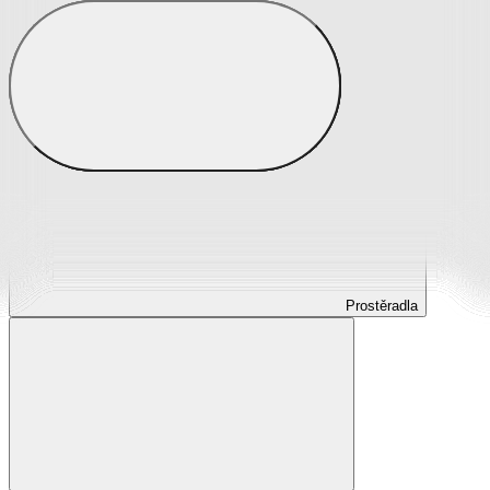
Prostěradla
Prostěradla z mikroplyše
Prostěradla froté
Prostěradla jersey
Prostěradla s elastanem
Prostěradla plátěná
Prostěradla nepropustná
Prostěradla dětská
Prostěradla