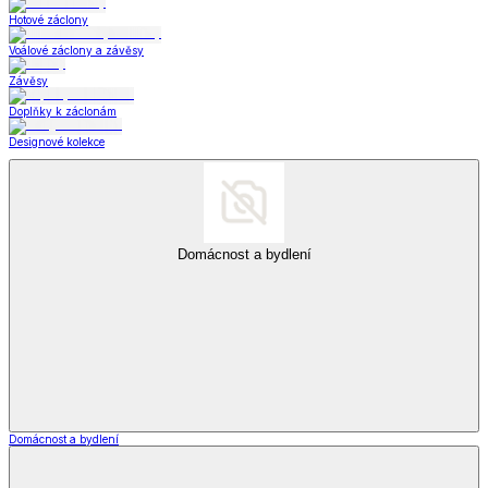
Hotové záclony
Voálové záclony a závěsy
Závěsy
Doplňky k záclonám
Designové kolekce
Domácnost a bydlení
Domácnost a bydlení