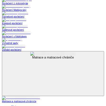
Povlečení z mikroplyše
Povlečení Matějovský
Flanelové povlečení
Krepové povlečení
Saténové povlečení
Povlečení s fototiskem
Výhodné sady
Dětské povlečení
Matrace a matracové chrániče
Matrace a matracové chrániče