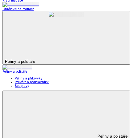
Krycí matrace
Chrániče na matrace
Peřiny a polštáře
Peřiny a polštáře
Peřiny a přikrývky
Polštáře a podhlavníky
Soupravy
Peřiny a polštáře