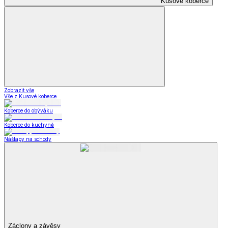
Kusové koberce
Zobrazit vše
Vše z Kusové koberce
Koberce do obýváku
Koberce do kuchyně
Nášlapy na schody
Záclony a závěsy