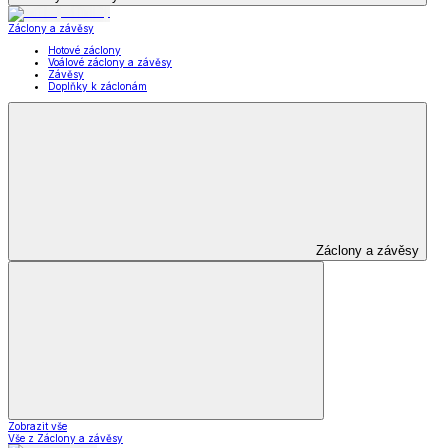
Záclony a závěsy
Hotové záclony
Voálové záclony a závěsy
Závěsy
Doplňky k záclonám
Záclony a závěsy
Zobrazit vše
Vše z Záclony a závěsy