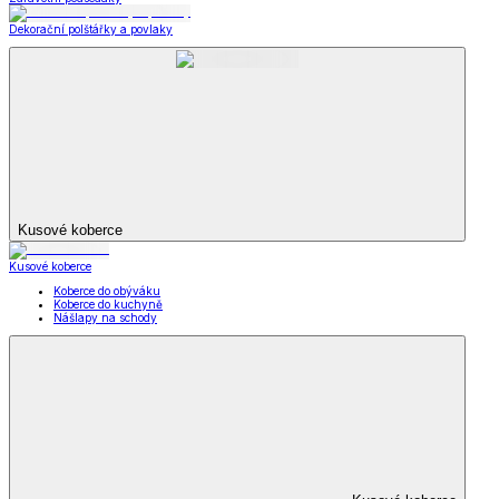
Dekorační polštářky a povlaky
Kusové koberce
Kusové koberce
Koberce do obýváku
Koberce do kuchyně
Nášlapy na schody