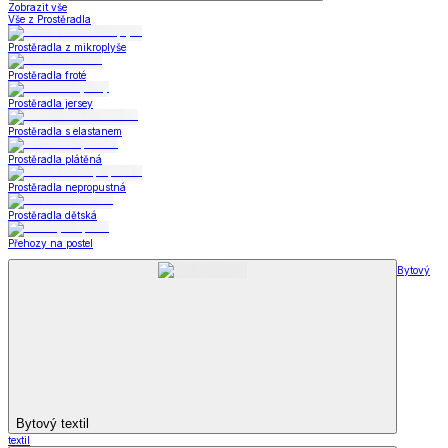
Zobrazit vše
Vše z Prostěradla
Prostěradla z mikroplyše
Prostěradla froté
Prostěradla jersey
Prostěradla s elastanem
Prostěradla plátěná
Prostěradla nepropustná
Prostěradla dětská
Přehozy na postel
Bytový
Bytový textil
textil