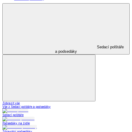
Sedací polštáře
a podsedáky
Zobrazit vše
Vše z Sedací polštáře a podsedáky
Sedací polštáře
Podsedáky na židle
Zdravotní podsedáky