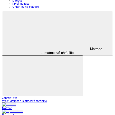
Matrace
Krycí matrace
Chrániče na matrace
Matrace
a matracové chrániče
Zobrazit vše
Vše z Matrace a matracové chrániče
Matrace