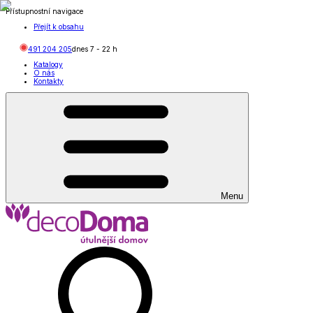
Přístupnostní navigace
Přejít k obsahu
491 204 205
dnes
7
-
22
h
Katalogy
O nás
Kontakty
Menu