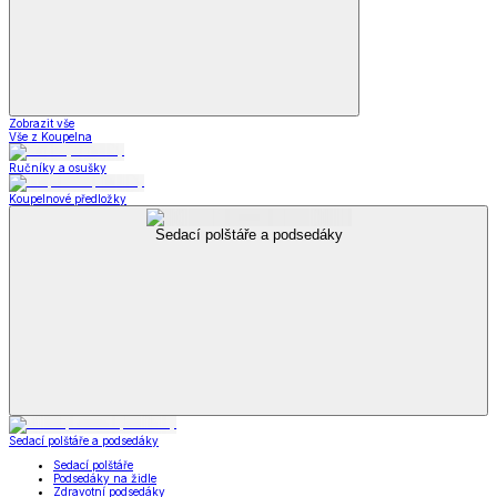
Zobrazit vše
Vše z Koupelna
Ručníky a osušky
Koupelnové předložky
Sedací polštáře a podsedáky
Sedací polštáře a podsedáky
Sedací polštáře
Podsedáky na židle
Zdravotní podsedáky