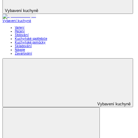
Vybavení kuchyně
Vybavení kuchyně
Vaření
Pečení
Stolování
Kuchyňské spotřebiče
Kuchyňské pomůcky
Skladování
Nápoje
Zavařování
Vybavení kuchyně