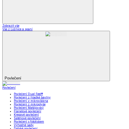
Zobrazit vše
Vše z Ložnice a spaní
Povlečení
Povlečení
Povlečení Dual Feel®
Povlečení z hladké bavlny
Povlečení z mikrovlákna
Povlečení z mikroplyše
Povlečení Matějovský
Flanelové povlečení
Krepové povlečení
Saténové povlečení
Povlečení s fototiskem
Výhodné sady
Dětské povlečení