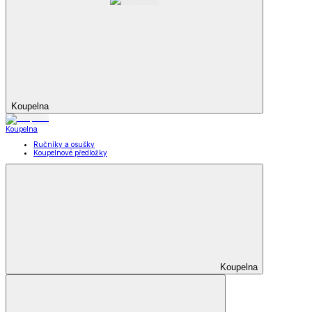
Koupelna
Koupelna
Ručníky a osušky
Koupelnové předložky
Koupelna