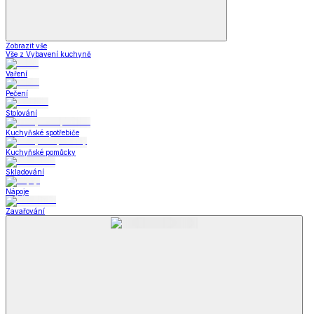
Zobrazit vše
Vše z Vybavení kuchyně
Vaření
Pečení
Stolování
Kuchyňské spotřebiče
Kuchyňské pomůcky
Skladování
Nápoje
Zavařování