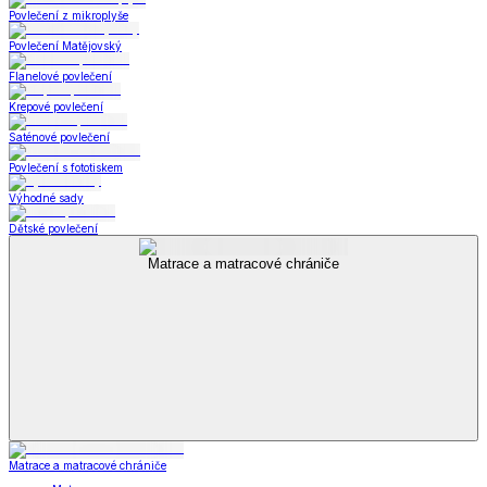
Povlečení z mikroplyše
Povlečení Matějovský
Flanelové povlečení
Krepové povlečení
Saténové povlečení
Povlečení s fototiskem
Výhodné sady
Dětské povlečení
Matrace a matracové chrániče
Matrace a matracové chrániče