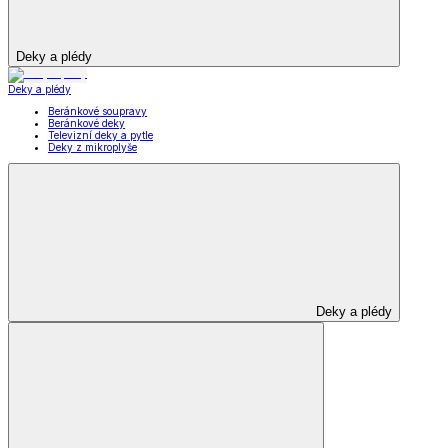
Deky a plédy
Deky a plédy
Beránkové soupravy
Beránkové deky
Televizní deky a pytle
Deky z mikroplyše
Deky a plédy