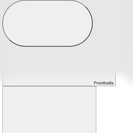
Prostěradla
Prostěradla z mikroplyše
Prostěradla froté
Prostěradla jersey
Prostěradla s elastanem
Prostěradla plátěná
Prostěradla nepropustná
Prostěradla dětská
Prostěradla