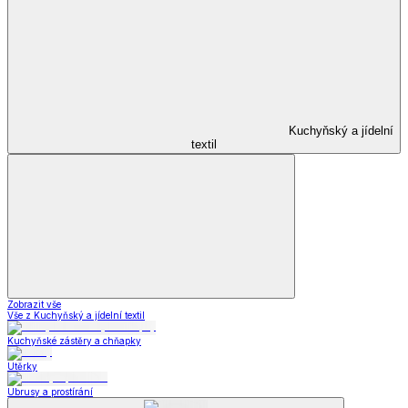
Kuchyňský a jídelní
textil
Zobrazit vše
Vše z Kuchyňský a jídelní textil
Kuchyňské zástěry a chňapky
Utěrky
Ubrusy a prostírání