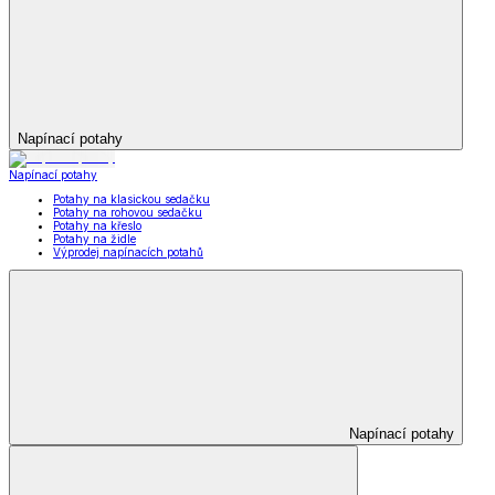
Napínací potahy
Napínací potahy
Potahy na klasickou sedačku
Potahy na rohovou sedačku
Potahy na křeslo
Potahy na židle
Výprodej napínacích potahů
Napínací potahy