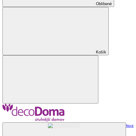
Oblíbené
Košík
Nově