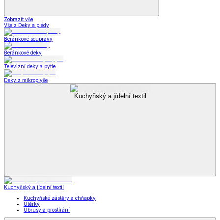
Zobrazit vše
Vše z Deky a plédy
Beránkové soupravy
Beránkové deky
Televizní deky a pytle
Deky z mikroplyše
Kuchyňský a jídelní textil
Kuchyňský a jídelní textil
Kuchyňské zástěry a chňapky
Utěrky
Ubrusy a prostírání