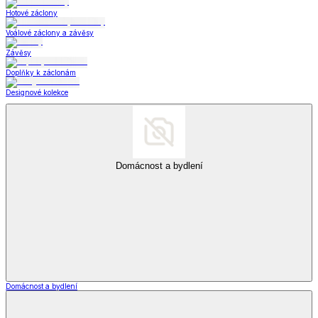
Hotové záclony
Voálové záclony a závěsy
Závěsy
Doplňky k záclonám
Designové kolekce
Domácnost a bydlení
Domácnost a bydlení