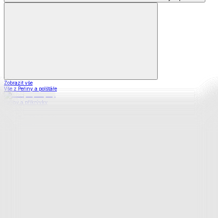
Zobrazit vše
Vše z Peřiny a polštáře
Peřiny a přikrývky
Polštáře a podhlavníky
Soupravy
Prostěradla