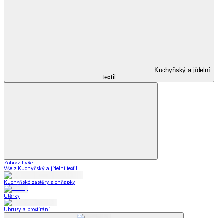
Kuchyňský a jídelní
textil
Zobrazit vše
Vše z Kuchyňský a jídelní textil
Kuchyňské zástěry a chňapky
Utěrky
Ubrusy a prostírání