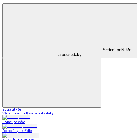
Sedací polštáře
a podsedáky
Zobrazit vše
Vše z Sedací polštáře a podsedáky
Sedací polštáře
Podsedáky na židle
Zdravotní podsedáky