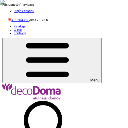
Přístupnostní navigace
Přejít k obsahu
491 204 205
dnes
7
-
22
h
Katalogy
O nás
Kontakty
Menu