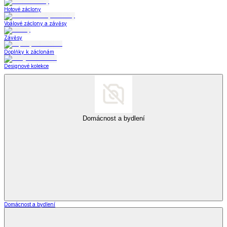
Hotové záclony
Voálové záclony a závěsy
Závěsy
Doplňky k záclonám
Designové kolekce
Domácnost a bydlení
Domácnost a bydlení