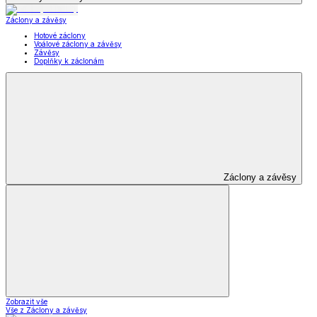
Záclony a závěsy
Hotové záclony
Voálové záclony a závěsy
Závěsy
Doplňky k záclonám
Záclony a závěsy
Zobrazit vše
Vše z Záclony a závěsy