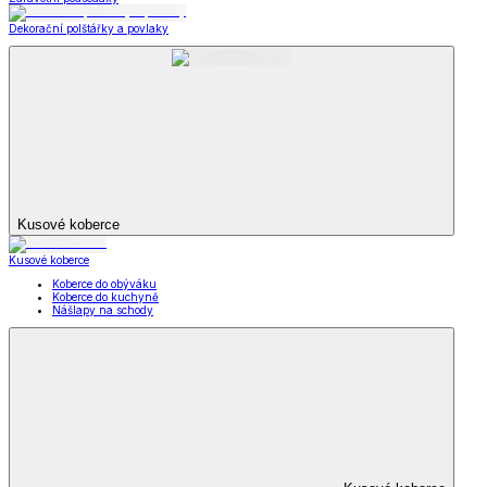
Dekorační polštářky a povlaky
Kusové koberce
Kusové koberce
Koberce do obýváku
Koberce do kuchyně
Nášlapy na schody