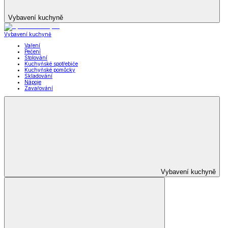
Vybavení kuchyně
Vybavení kuchyně
Vaření
Pečení
Stolování
Kuchyňské spotřebiče
Kuchyňské pomůcky
Skladování
Nápoje
Zavařování
Vybavení kuchyně