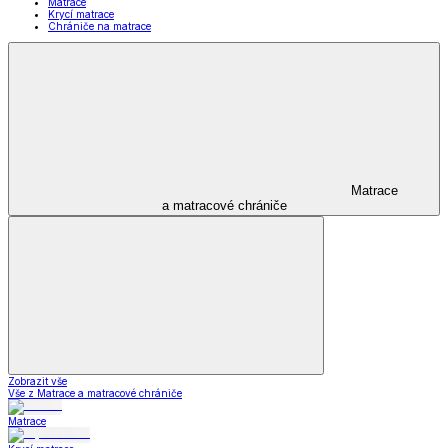
Matrace
Krycí matrace
Chrániče na matrace
Matrace
a matracové chrániče
Zobrazit vše
Vše z Matrace a matracové chrániče
Matrace