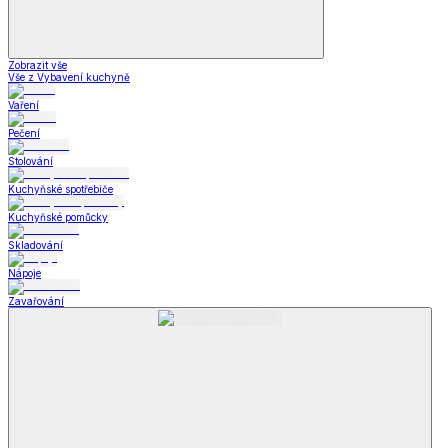
Zobrazit vše
Vše z Vybavení kuchyně
Vaření
Pečení
Stolování
Kuchyňské spotřebiče
Kuchyňské pomůcky
Skladování
Nápoje
Zavařování