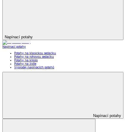
Napínací potahy
Napínací potahy
Potahy na klasickou sedačku
Potahy na rohovou sedačku
Potahy na křeslo
Potahy na židle
Výprodej napínacích potahů
Napínací potahy