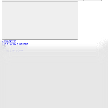
Zobrazit vše
Vše z Peřiny a polštáře
Peřiny a přikrývky
Polštáře a podhlavníky
Soupravy
Prostěradla