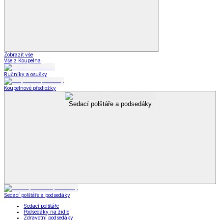
Zobrazit vše
Vše z Koupelna
Ručníky a osušky
Koupelnové předložky
Sedací polštáře a podsedáky
Sedací polštáře a podsedáky
Sedací polštáře
Podsedáky na židle
Zdravotní podsedáky