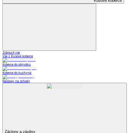
Kusové koberce
Zobrazit vše
Vše z Kusové koberce
Koberce do obýváku
Koberce do kuchyně
Nášlapy na schody
Záclony a závěsy