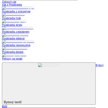
Zobrazit vše
Vše z Prostěradla
Prostěradla z mikroplyše
Prostěradla froté
Prostěradla jersey
Prostěradla s elastanem
Prostěradla plátěná
Prostěradla nepropustná
Prostěradla dětská
Přehozy na postel
Bytový
Bytový textil
textil