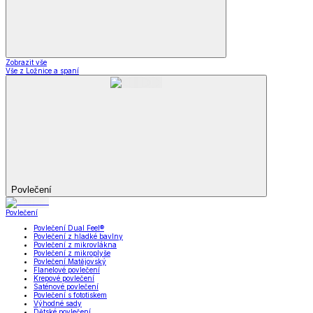
Zobrazit vše
Vše z Ložnice a spaní
Povlečení
Povlečení
Povlečení Dual Feel®
Povlečení z hladké bavlny
Povlečení z mikrovlákna
Povlečení z mikroplyše
Povlečení Matějovský
Flanelové povlečení
Krepové povlečení
Saténové povlečení
Povlečení s fototiskem
Výhodné sady
Dětské povlečení