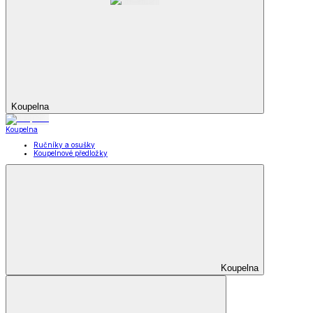
Koupelna
Koupelna
Ručníky a osušky
Koupelnové předložky
Koupelna