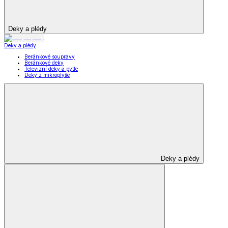
Deky a plédy
Deky a plédy
Beránkové soupravy
Beránkové deky
Televizní deky a pytle
Deky z mikroplyše
Deky a plédy