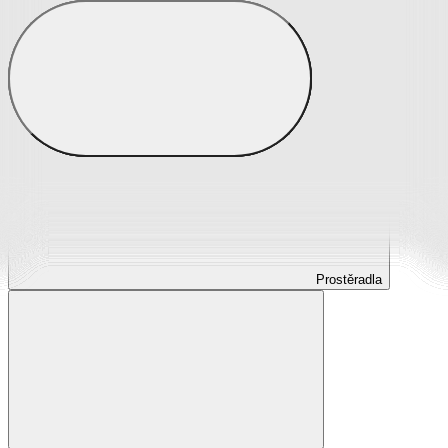
Prostěradla
Prostěradla z mikroplyše
Prostěradla froté
Prostěradla jersey
Prostěradla s elastanem
Prostěradla plátěná
Prostěradla nepropustná
Prostěradla dětská
Prostěradla