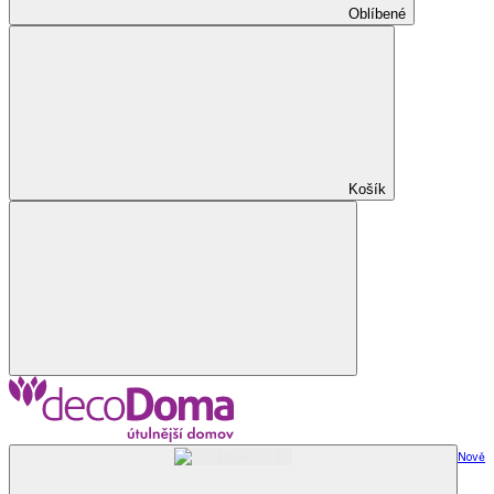
Oblíbené
Košík
Nově