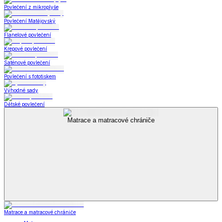
Povlečení z mikroplyše
Povlečení Matějovský
Flanelové povlečení
Krepové povlečení
Saténové povlečení
Povlečení s fototiskem
Výhodné sady
Dětské povlečení
Matrace a matracové chrániče
Matrace a matracové chrániče