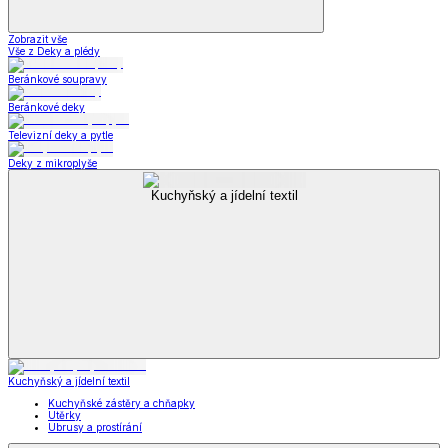
Zobrazit vše
Vše z Deky a plédy
Beránkové soupravy
Beránkové deky
Televizní deky a pytle
Deky z mikroplyše
Kuchyňský a jídelní textil
Kuchyňský a jídelní textil
Kuchyňské zástěry a chňapky
Utěrky
Ubrusy a prostírání