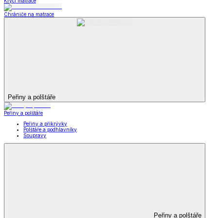
Krycí matrace
Chrániče na matrace
Peřiny a polštáře
Peřiny a polštáře
Peřiny a přikrývky
Polštáře a podhlavníky
Soupravy
Peřiny a polštáře