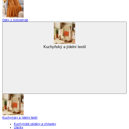
Doplňky do koupelny
Umělé květiny
Rohožky
Svíčky a svícny