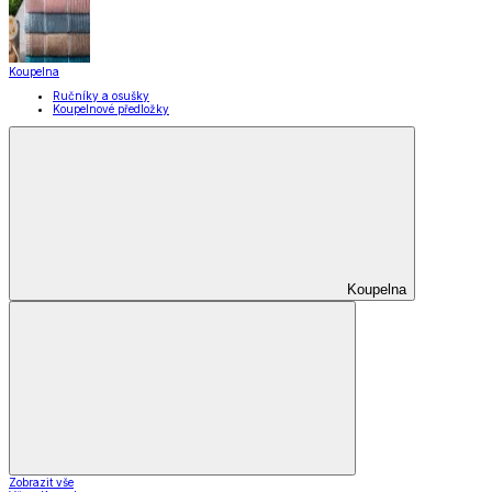
Grily a grilování
Kempingové potřeby
Autopotřeby a nářadí
Obuv