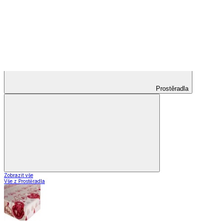
Nápoje
Zavařování
Domácnost a úklid
Domácnost a úklid