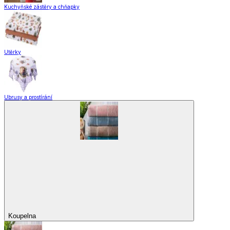
Zobrazit vše
Vše z Zahrada a kemping
Zahradnické potřeby
Zahradní dekorace
Zahradní nábytek