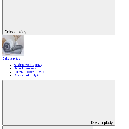
Bytové doplňky
Bytové doplňky
Drobný nábytek
Bytové dekorace
Doplňky do koupelny
Umělé květiny
Rohožky
Svíčky a svícny