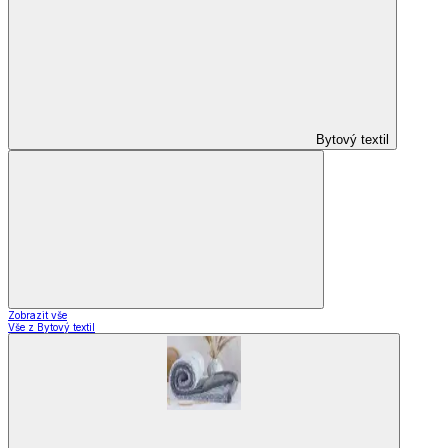
EkoDrogerie
Pro mazlíčky
Zábava a volný čas
Pro děti