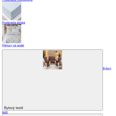
Vše z Domácnost a úklid
Praktičtí pomocníci
Pomůcky pro úklid a čištění
Praní a žehlení
Drobné opravy
Úložné boxy a vakuové pytle