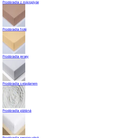
Praktičtí pomocníci
Pomůcky pro úklid a čištění
Praní a žehlení
Drobné opravy
Úložné boxy a vakuové pytle
EkoDrogerie
Pro mazlíčky
Zábava a volný čas
Pro děti
Domácnost a úklid
Zobrazit vše