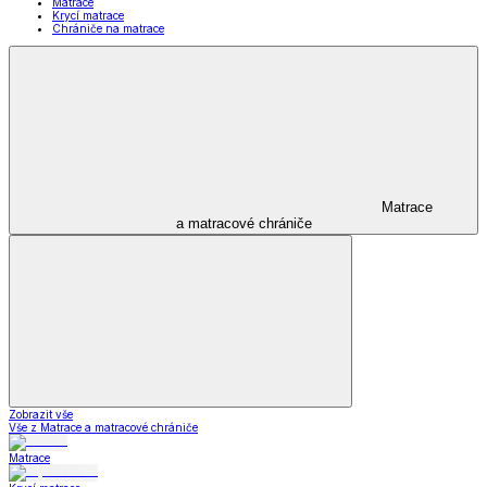
Matrace
Krycí matrace
Chrániče na matrace
Matrace
a matracové chrániče
Zobrazit vše
Vše z Matrace a matracové chrániče
Matrace