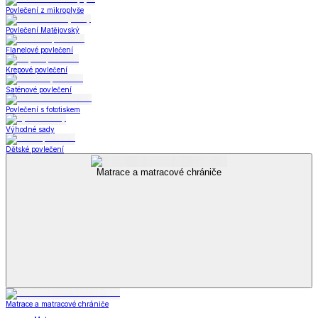
Povlečení z mikroplyše
Povlečení Matějovský
Flanelové povlečení
Krepové povlečení
Saténové povlečení
Povlečení s fototiskem
Výhodné sady
Dětské povlečení
Matrace a matracové chrániče
Matrace a matracové chrániče