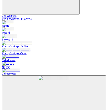
Zobrazit vše
Vše z Vybavení kuchyně
Vaření
Pečení
Stolování
Kuchyňské spotřebiče
Kuchyňské pomůcky
Skladování
Nápoje
Zavařování