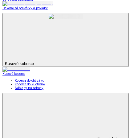
Dekorační polštářky a povlaky
Kusové koberce
Kusové koberce
Koberce do obýváku
Koberce do kuchyně
Nášlapy na schody