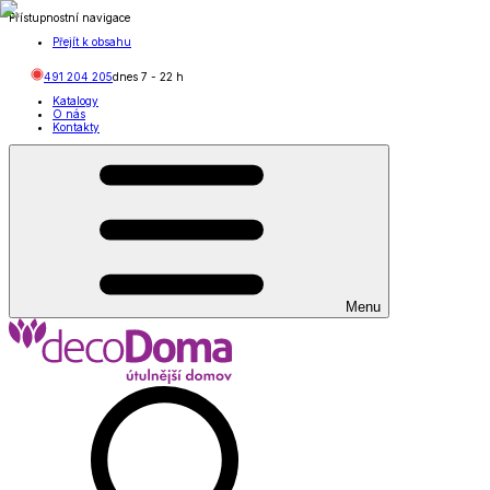
Přístupnostní navigace
Přejít k obsahu
491 204 205
dnes
7
-
22
h
Katalogy
O nás
Kontakty
Menu