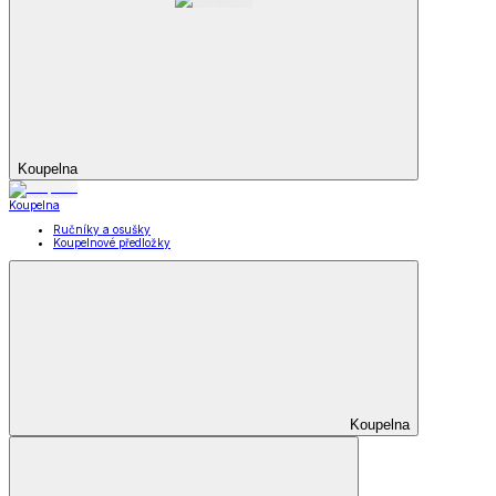
Koupelna
Koupelna
Ručníky a osušky
Koupelnové předložky
Koupelna