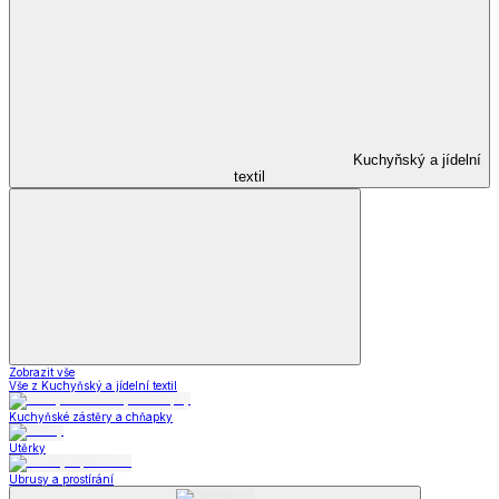
Kuchyňský a jídelní
textil
Zobrazit vše
Vše z Kuchyňský a jídelní textil
Kuchyňské zástěry a chňapky
Utěrky
Ubrusy a prostírání