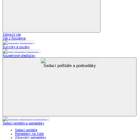
Zobrazit vše
Vše z Koupelna
Ručníky a osušky
Koupelnové předložky
Sedací polštáře a podsedáky
Sedací polštáře a podsedáky
Sedací polštáře
Podsedáky na židle
Zdravotní podsedáky