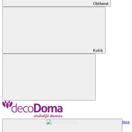
Oblíbené
Košík
Nově