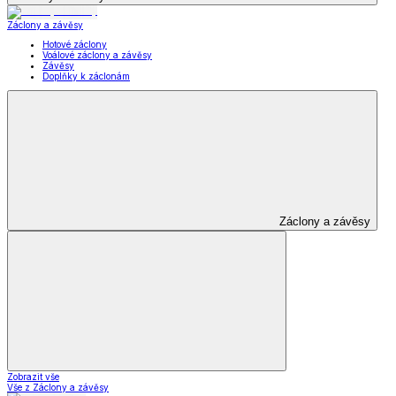
Záclony a závěsy
Hotové záclony
Voálové záclony a závěsy
Závěsy
Doplňky k záclonám
Záclony a závěsy
Zobrazit vše
Vše z Záclony a závěsy