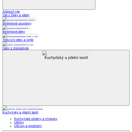
Zobrazit vše
Vše z Deky a plédy
Beránkové soupravy
Beránkové deky
Televizní deky a pytle
Deky z mikroplyše
Kuchyňský a jídelní textil
Kuchyňský a jídelní textil
Kuchyňské zástěry a chňapky
Utěrky
Ubrusy a prostírání