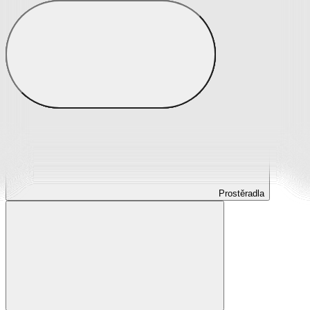
Prostěradla
Prostěradla z mikroplyše
Prostěradla froté
Prostěradla jersey
Prostěradla s elastanem
Prostěradla plátěná
Prostěradla nepropustná
Prostěradla dětská
Prostěradla