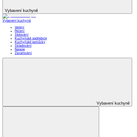
Vybavení kuchyně
Vybavení kuchyně
Vaření
Pečení
Stolování
Kuchyňské spotřebiče
Kuchyňské pomůcky
Skladování
Nápoje
Zavařování
Vybavení kuchyně