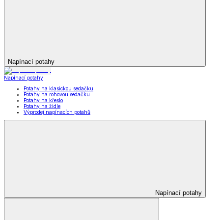
Napínací potahy
Napínací potahy
Potahy na klasickou sedačku
Potahy na rohovou sedačku
Potahy na křeslo
Potahy na židle
Výprodej napínacích potahů
Napínací potahy