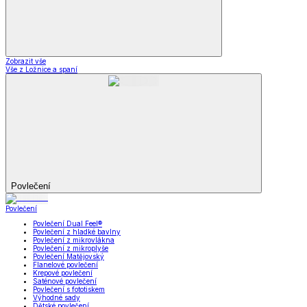
Zobrazit vše
Vše z Ložnice a spaní
Povlečení
Povlečení
Povlečení Dual Feel®
Povlečení z hladké bavlny
Povlečení z mikrovlákna
Povlečení z mikroplyše
Povlečení Matějovský
Flanelové povlečení
Krepové povlečení
Saténové povlečení
Povlečení s fototiskem
Výhodné sady
Dětské povlečení