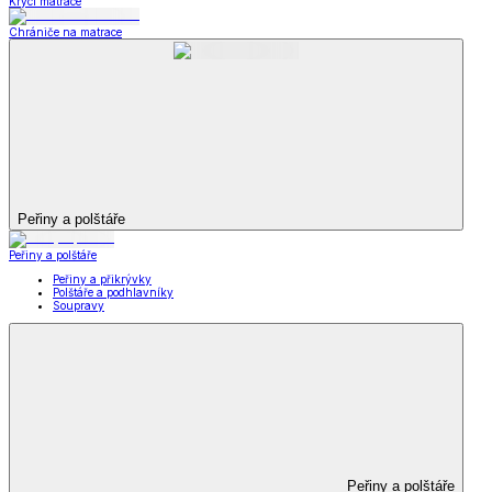
Krycí matrace
Chrániče na matrace
Peřiny a polštáře
Peřiny a polštáře
Peřiny a přikrývky
Polštáře a podhlavníky
Soupravy
Peřiny a polštáře