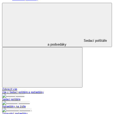
Sedací polštáře
a podsedáky
Zobrazit vše
Vše z Sedací polštáře a podsedáky
Sedací polštáře
Podsedáky na židle
Zdravotní podsedáky