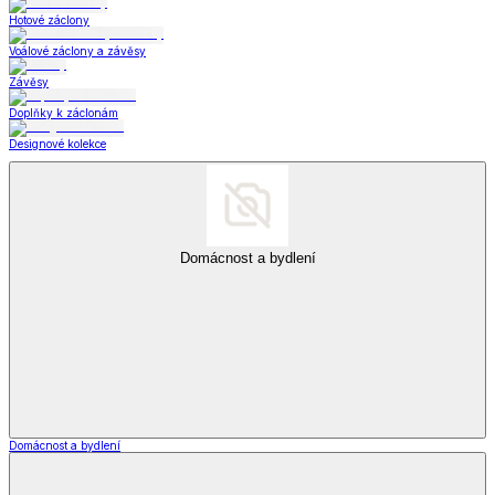
Hotové záclony
Voálové záclony a závěsy
Závěsy
Doplňky k záclonám
Designové kolekce
Domácnost a bydlení
Domácnost a bydlení