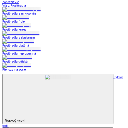
Zobrazit vše
Vše z Prostěradla
Prostěradla z mikroplyše
Prostěradla froté
Prostěradla jersey
Prostěradla s elastanem
Prostěradla plátěná
Prostěradla nepropustná
Prostěradla dětská
Přehozy na postel
Bytový
Bytový textil
textil