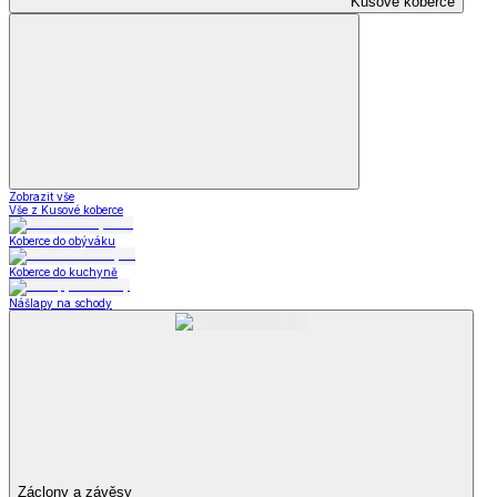
Kusové koberce
Zobrazit vše
Vše z Kusové koberce
Koberce do obýváku
Koberce do kuchyně
Nášlapy na schody
Záclony a závěsy