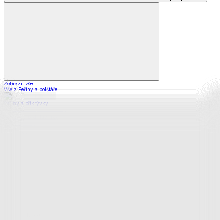
Zobrazit vše
Vše z Peřiny a polštáře
Peřiny a přikrývky
Polštáře a podhlavníky
Soupravy
Prostěradla