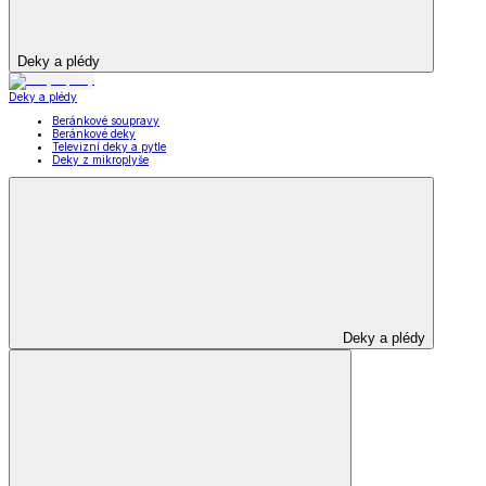
Deky a plédy
Deky a plédy
Beránkové soupravy
Beránkové deky
Televizní deky a pytle
Deky z mikroplyše
Deky a plédy