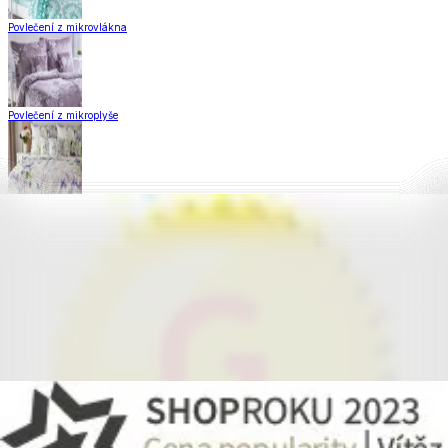
Povlečení z mikrovlákna
Povlečení z mikroplyše
Povlečení Matějovský
Flanelové povlečení
Krepové povlečení