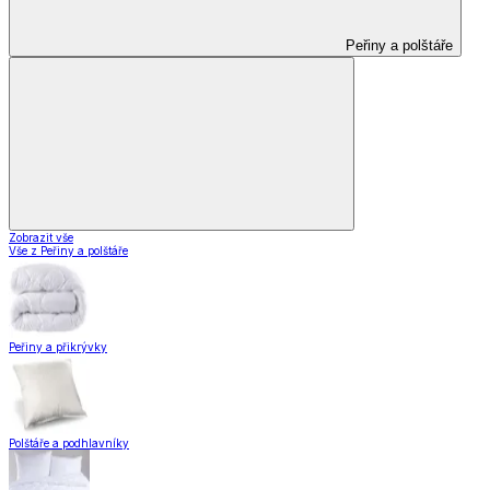
Peřiny a polštáře
Zobrazit vše
Vše z Peřiny a polštáře
Peřiny a přikrývky
Polštáře a podhlavníky