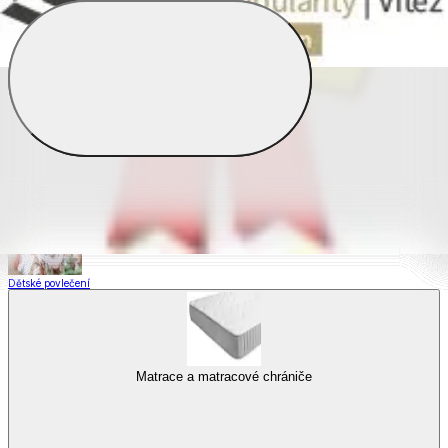
Saténové povlečení
Povlečení s fototiskem
Výhodné sady
Dětské povlečení
Matrace a matracové chrániče