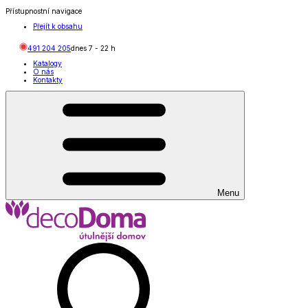
Přístupnostní navigace
Přejít k obsahu
491 204 205
dnes
7
-
22
h
Katalogy
O nás
Kontakty
Menu