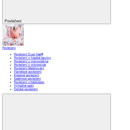
Povlečení
Povlečení
Povlečení Dual Feel®
Povlečení z hladké bavlny
Povlečení z mikrovlákna
Povlečení z mikroplyše
Povlečení Matějovský
Flanelové povlečení
Krepové povlečení
Saténové povlečení
Povlečení s fototiskem
Výhodné sady
Dětské povlečení