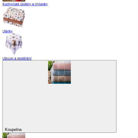
Kuchyňské zástěry a chňapky
Utěrky
Ubrusy a prostírání
Koupelna