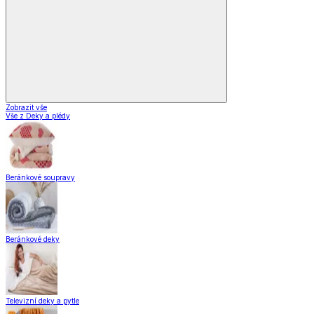
Zobrazit vše
Vše z Deky a plédy
Beránkové soupravy
Beránkové deky
Televizní deky a pytle