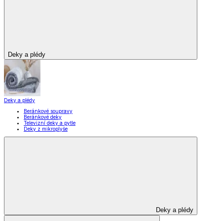
Deky a plédy
Deky a plédy
Beránkové soupravy
Beránkové deky
Televizní deky a pytle
Deky z mikroplyše
Deky a plédy