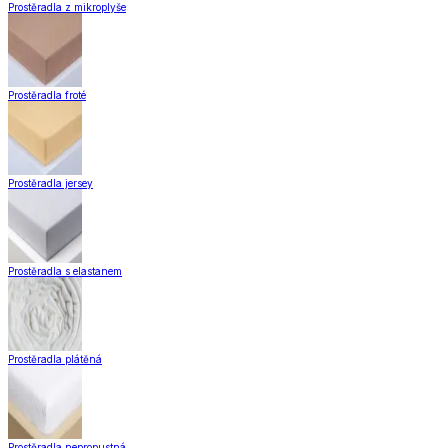
Prostěradla z mikroplyše
Prostěradla froté
Prostěradla jersey
Prostěradla s elastanem
Prostěradla plátěná
Prostěradla nepropustná