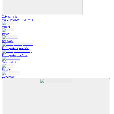
Zobrazit vše
Vše z Vybavení kuchyně
Vaření
Pečení
Stolování
Kuchyňské spotřebiče
Kuchyňské pomůcky
Skladování
Nápoje
Zavařování