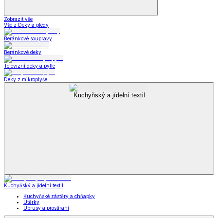
Zobrazit vše
Vše z Deky a plédy
Beránkové soupravy
Beránkové deky
Televizní deky a pytle
Deky z mikroplyše
Kuchyňský a jídelní textil
Kuchyňský a jídelní textil
Kuchyňské zástěry a chňapky
Utěrky
Ubrusy a prostírání