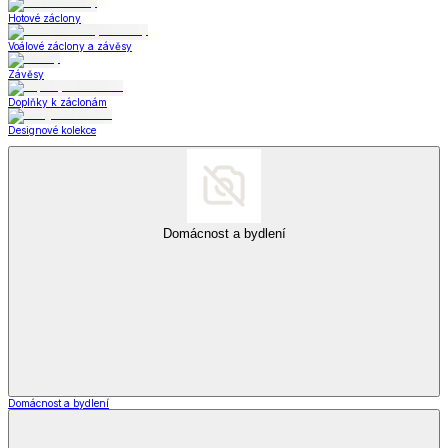
Hotové záclony
Voálové záclony a závěsy
Závěsy
Doplňky k záclonám
Designové kolekce
Domácnost a bydlení
Domácnost a bydlení