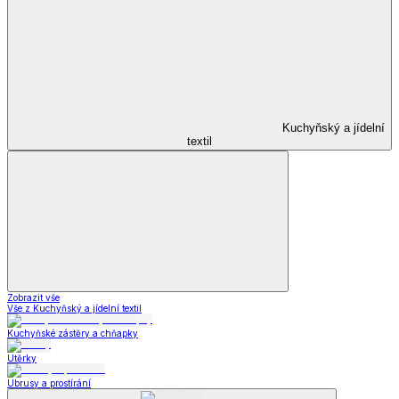
Kuchyňský a jídelní
textil
Zobrazit vše
Vše z Kuchyňský a jídelní textil
Kuchyňské zástěry a chňapky
Utěrky
Ubrusy a prostírání