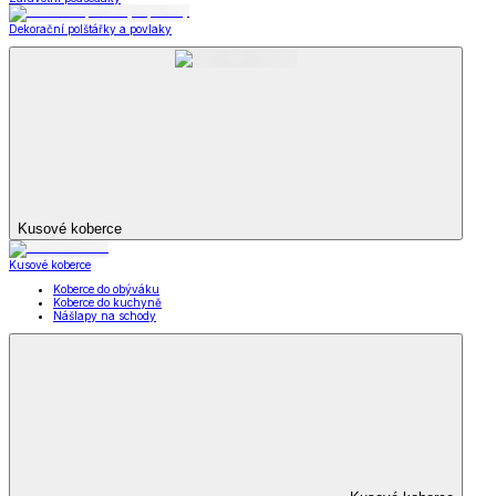
Dekorační polštářky a povlaky
Kusové koberce
Kusové koberce
Koberce do obýváku
Koberce do kuchyně
Nášlapy na schody