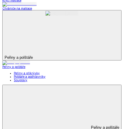
Krycí matrace
Chrániče na matrace
Peřiny a polštáře
Peřiny a polštáře
Peřiny a přikrývky
Polštáře a podhlavníky
Soupravy
Peřiny a polštáře