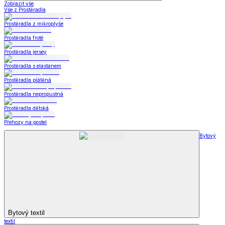
Zobrazit vše
Vše z Prostěradla
Prostěradla z mikroplyše
Prostěradla froté
Prostěradla jersey
Prostěradla s elastanem
Prostěradla plátěná
Prostěradla nepropustná
Prostěradla dětská
Přehozy na postel
Bytový
Bytový textil
textil