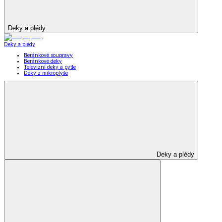
Deky a plédy
Deky a plédy
Beránkové soupravy
Beránkové deky
Televizní deky a pytle
Deky z mikroplyše
Deky a plédy