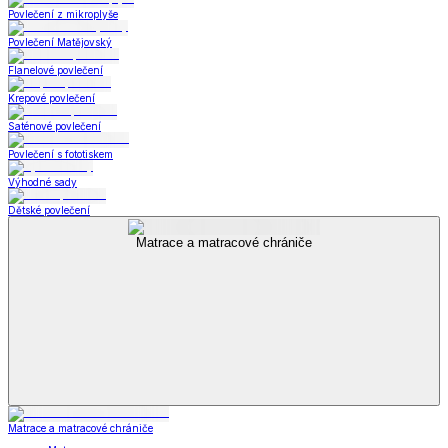
Povlečení z mikroplyše
Povlečení Matějovský
Flanelové povlečení
Krepové povlečení
Saténové povlečení
Povlečení s fototiskem
Výhodné sady
Dětské povlečení
Matrace a matracové chrániče
Matrace a matracové chrániče