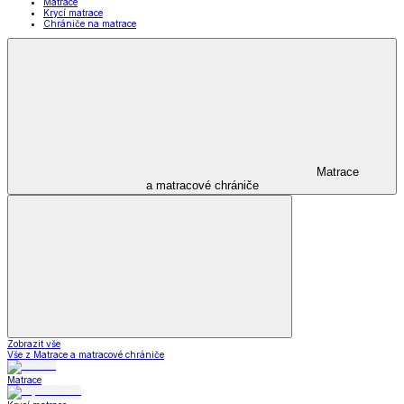
Matrace
Krycí matrace
Chrániče na matrace
Matrace
a matracové chrániče
Zobrazit vše
Vše z Matrace a matracové chrániče
Matrace