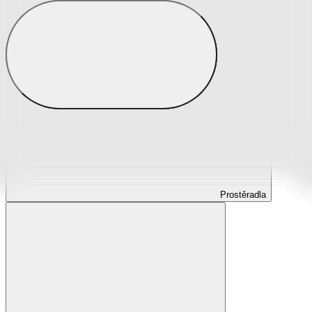
Prostěradla
Prostěradla z mikroplyše
Prostěradla froté
Prostěradla jersey
Prostěradla s elastanem
Prostěradla plátěná
Prostěradla nepropustná
Prostěradla dětská
Prostěradla