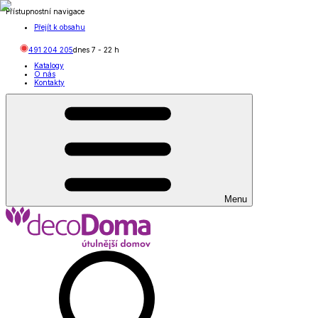
Přístupnostní navigace
Přejít k obsahu
491 204 205
dnes
7
-
22
h
Katalogy
O nás
Kontakty
Menu