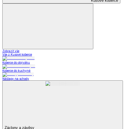
Kusové koberce
Zobrazit vše
Vše z Kusové koberce
Koberce do obýváku
Koberce do kuchyně
Nášlapy na schody
Záclony a závěsy