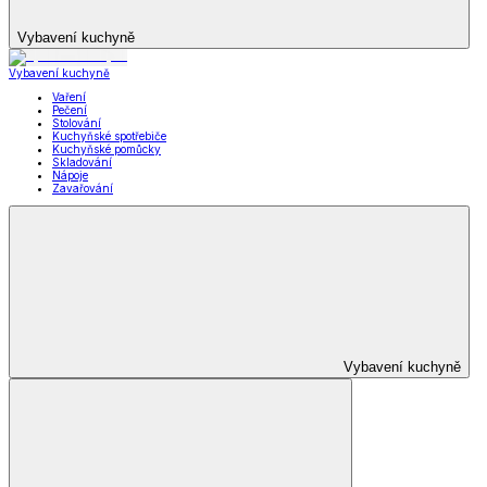
Vybavení kuchyně
Vybavení kuchyně
Vaření
Pečení
Stolování
Kuchyňské spotřebiče
Kuchyňské pomůcky
Skladování
Nápoje
Zavařování
Vybavení kuchyně