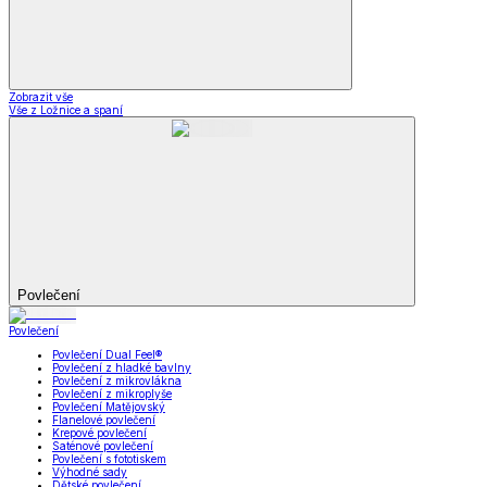
Zobrazit vše
Vše z Ložnice a spaní
Povlečení
Povlečení
Povlečení Dual Feel®
Povlečení z hladké bavlny
Povlečení z mikrovlákna
Povlečení z mikroplyše
Povlečení Matějovský
Flanelové povlečení
Krepové povlečení
Saténové povlečení
Povlečení s fototiskem
Výhodné sady
Dětské povlečení