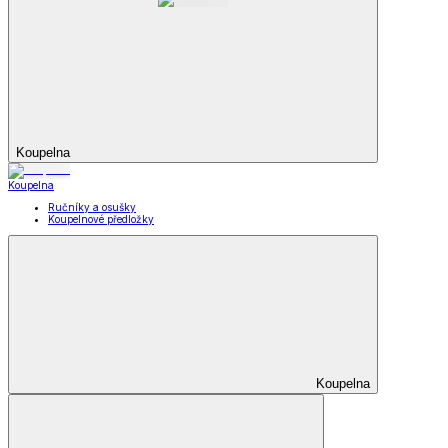
Koupelna
Koupelna
Ručníky a osušky
Koupelnové předložky
Koupelna