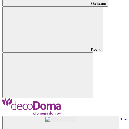
Oblíbené
Košík
Nově