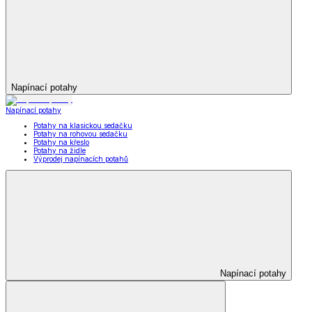
Napínací potahy
Napínací potahy
Potahy na klasickou sedačku
Potahy na rohovou sedačku
Potahy na křeslo
Potahy na židle
Výprodej napínacích potahů
Napínací potahy