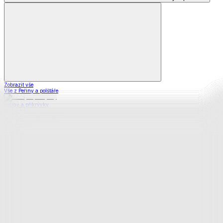
Zobrazit vše
Vše z Peřiny a polštáře
Peřiny a přikrývky
Polštáře a podhlavníky
Soupravy
Prostěradla