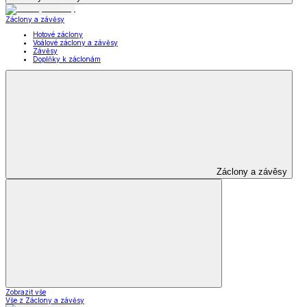
Záclony a závěsy
Hotové záclony
Voálové záclony a závěsy
Závěsy
Doplňky k záclonám
Záclony a závěsy
Zobrazit vše
Vše z Záclony a závěsy