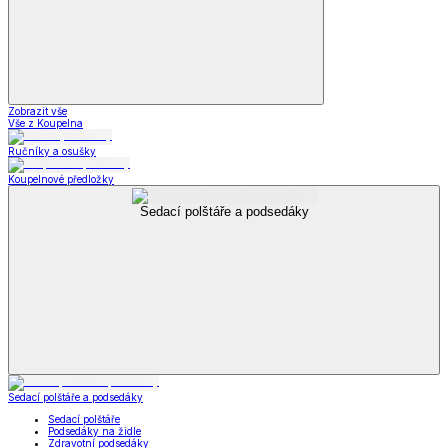
Zobrazit vše
Vše z Koupelna
Ručníky a osušky
Koupelnové předložky
Sedací polštáře a podsedáky
Sedací polštáře a podsedáky
Sedací polštáře
Podsedáky na židle
Zdravotní podsedáky