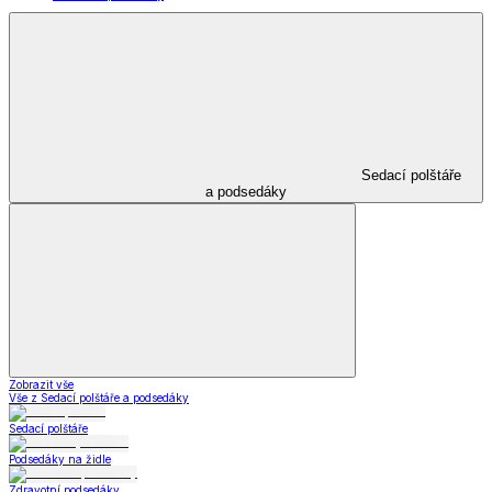
Sedací polštáře
a podsedáky
Zobrazit vše
Vše z Sedací polštáře a podsedáky
Sedací polštáře
Podsedáky na židle
Zdravotní podsedáky