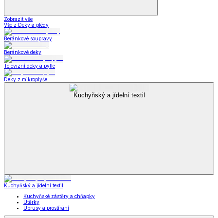
Zobrazit vše
Vše z Deky a plédy
Beránkové soupravy
Beránkové deky
Televizní deky a pytle
Deky z mikroplyše
Kuchyňský a jídelní textil
Kuchyňský a jídelní textil
Kuchyňské zástěry a chňapky
Utěrky
Ubrusy a prostírání