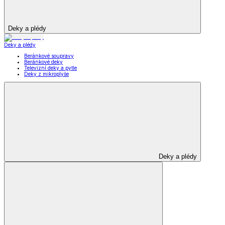
Deky a plédy
Deky a plédy
Beránkové soupravy
Beránkové deky
Televizní deky a pytle
Deky z mikroplyše
Deky a plédy