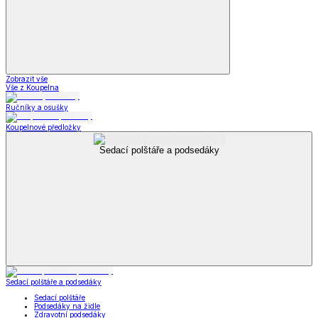
Zobrazit vše
Vše z Koupelna
Ručníky a osušky
Koupelnové předložky
Sedací polštáře a podsedáky
Sedací polštáře a podsedáky
Sedací polštáře
Podsedáky na židle
Zdravotní podsedáky