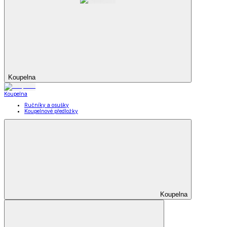
Koupelna
Koupelna
Ručníky a osušky
Koupelnové předložky
Koupelna