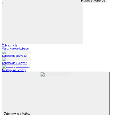
Kusové koberce
Zobrazit vše
Vše z Kusové koberce
Koberce do obýváku
Koberce do kuchyně
Nášlapy na schody
Záclony a závěsy