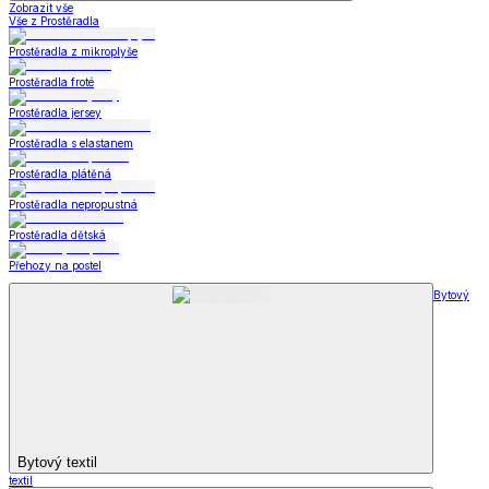
Zobrazit vše
Vše z Prostěradla
Prostěradla z mikroplyše
Prostěradla froté
Prostěradla jersey
Prostěradla s elastanem
Prostěradla plátěná
Prostěradla nepropustná
Prostěradla dětská
Přehozy na postel
Bytový
Bytový textil
textil