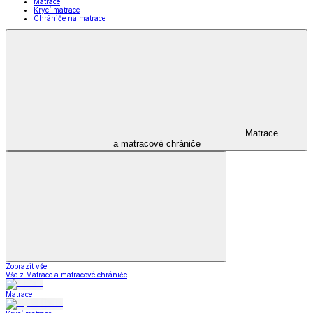
Matrace
Krycí matrace
Chrániče na matrace
Matrace
a matracové chrániče
Zobrazit vše
Vše z Matrace a matracové chrániče
Matrace