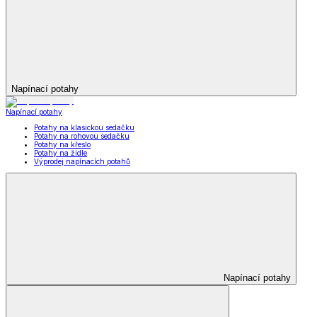
Napínací potahy
Napínací potahy
Potahy na klasickou sedačku
Potahy na rohovou sedačku
Potahy na křeslo
Potahy na židle
Výprodej napínacích potahů
Napínací potahy