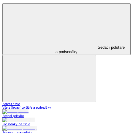
Sedací polštáře
a podsedáky
Zobrazit vše
Vše z Sedací polštáře a podsedáky
Sedací polštáře
Podsedáky na židle
Zdravotní podsedáky