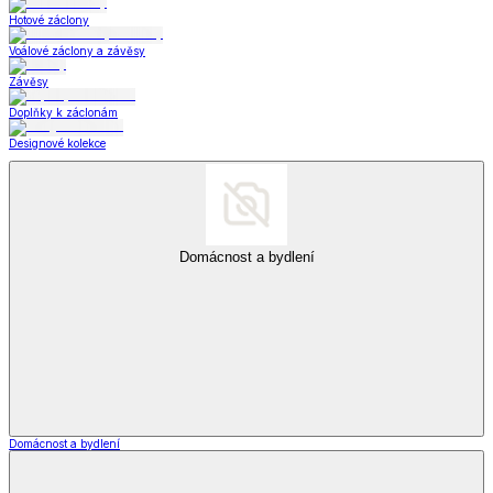
Hotové záclony
Voálové záclony a závěsy
Závěsy
Doplňky k záclonám
Designové kolekce
Domácnost a bydlení
Domácnost a bydlení