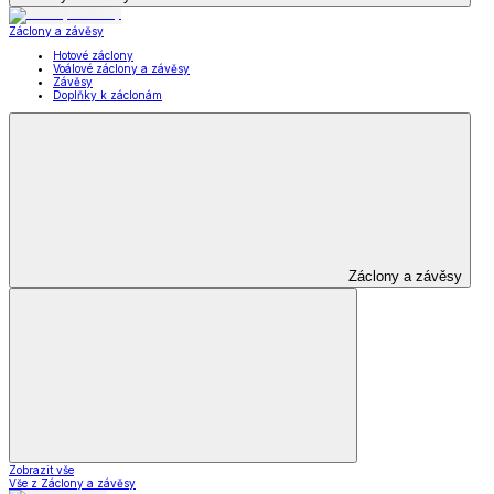
Záclony a závěsy
Hotové záclony
Voálové záclony a závěsy
Závěsy
Doplňky k záclonám
Záclony a závěsy
Zobrazit vše
Vše z Záclony a závěsy