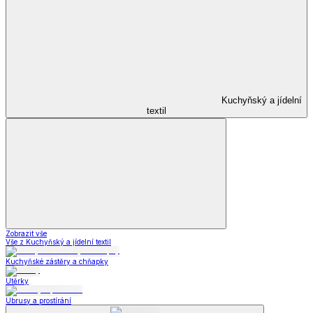
Kuchyňský a jídelní
textil
Zobrazit vše
Vše z Kuchyňský a jídelní textil
Kuchyňské zástěry a chňapky
Utěrky
Ubrusy a prostírání