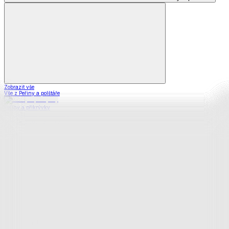
Zobrazit vše
Vše z Peřiny a polštáře
Peřiny a přikrývky
Polštáře a podhlavníky
Soupravy
Prostěradla