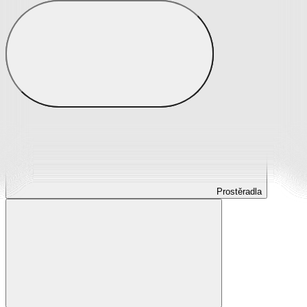
Prostěradla
Prostěradla z mikroplyše
Prostěradla froté
Prostěradla jersey
Prostěradla s elastanem
Prostěradla plátěná
Prostěradla nepropustná
Prostěradla dětská
Prostěradla