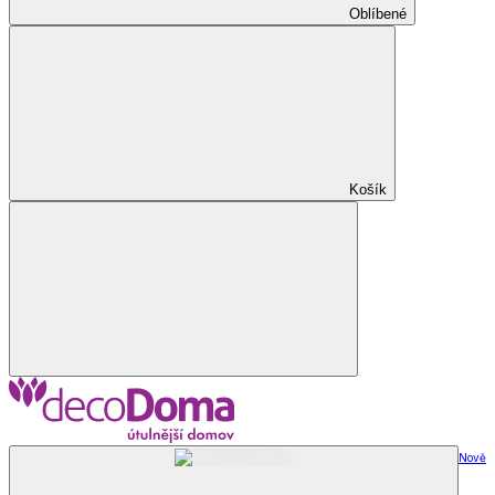
Oblíbené
Košík
Nově