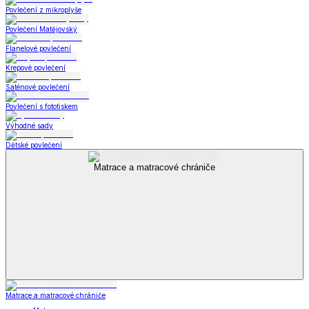
Povlečení z mikroplyše
Povlečení Matějovský
Flanelové povlečení
Krepové povlečení
Saténové povlečení
Povlečení s fototiskem
Výhodné sady
Dětské povlečení
Matrace a matracové chrániče
Matrace a matracové chrániče