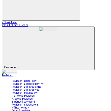
Zobrazit vše
Vše z Ložnice a spaní
Povlečení
Povlečení
Povlečení Dual Feel®
Povlečení z hladké bavlny
Povlečení z mikrovlákna
Povlečení z mikroplyše
Povlečení Matějovský
Flanelové povlečení
Krepové povlečení
Saténové povlečení
Povlečení s fototiskem
Výhodné sady
Dětské povlečení