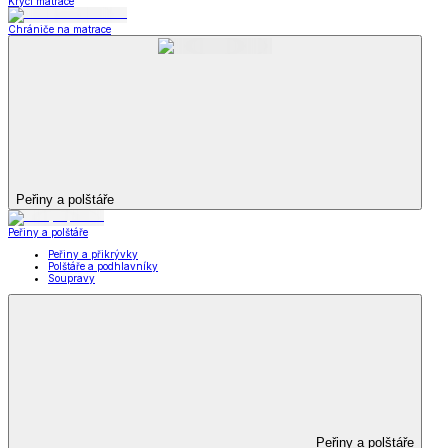
Krycí matrace
Chrániče na matrace
Peřiny a polštáře
Peřiny a polštáře
Peřiny a přikrývky
Polštáře a podhlavníky
Soupravy
Peřiny a polštáře