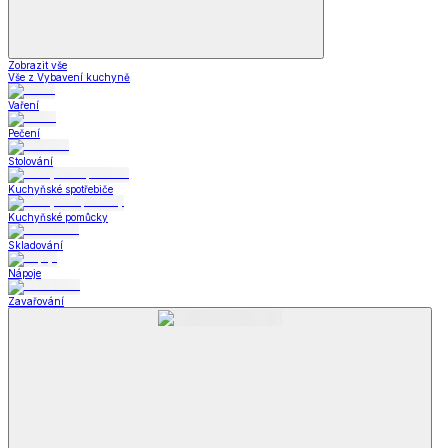
Zobrazit vše
Vše z Vybavení kuchyně
Vaření
Pečení
Stolování
Kuchyňské spotřebiče
Kuchyňské pomůcky
Skladování
Nápoje
Zavařování