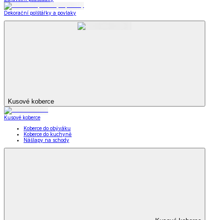
Dekorační polštářky a povlaky
Kusové koberce
Kusové koberce
Koberce do obýváku
Koberce do kuchyně
Nášlapy na schody