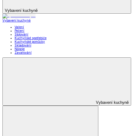
Vybavení kuchyně
Vybavení kuchyně
Vaření
Pečení
Stolování
Kuchyňské spotřebiče
Kuchyňské pomůcky
Skladování
Nápoje
Zavařování
Vybavení kuchyně