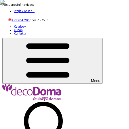
Přístupnostní navigace
Přejít k obsahu
491 204 205
dnes
7
-
22
h
Katalogy
O nás
Kontakty
Menu