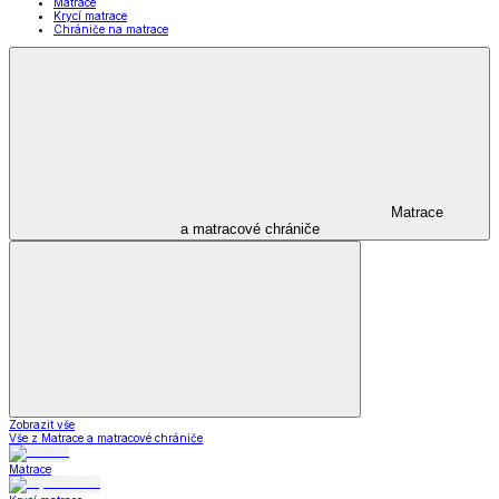
Matrace
Krycí matrace
Chrániče na matrace
Matrace
a matracové chrániče
Zobrazit vše
Vše z Matrace a matracové chrániče
Matrace