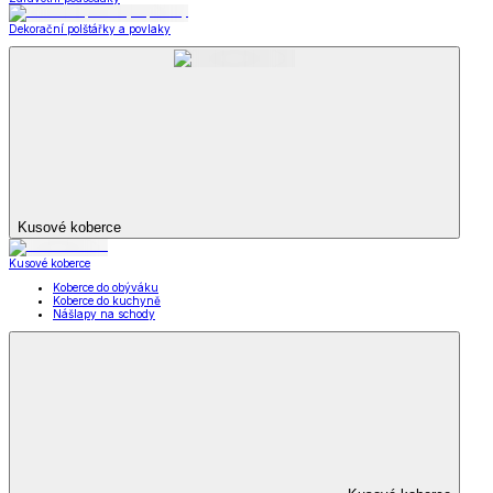
Dekorační polštářky a povlaky
Kusové koberce
Kusové koberce
Koberce do obýváku
Koberce do kuchyně
Nášlapy na schody