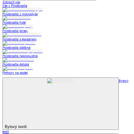
Zobrazit vše
Vše z Prostěradla
Prostěradla z mikroplyše
Prostěradla froté
Prostěradla jersey
Prostěradla s elastanem
Prostěradla plátěná
Prostěradla nepropustná
Prostěradla dětská
Přehozy na postel
Bytový
Bytový textil
textil