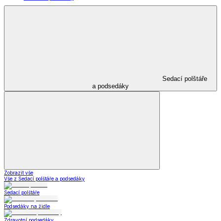
Sedací polštáře
a podsedáky
Zobrazit vše
Vše z Sedací polštáře a podsedáky
Sedací polštáře
Podsedáky na židle
Zdravotní podsedáky