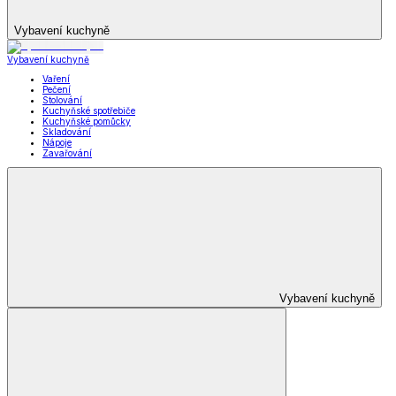
Vybavení kuchyně
Vybavení kuchyně
Vaření
Pečení
Stolování
Kuchyňské spotřebiče
Kuchyňské pomůcky
Skladování
Nápoje
Zavařování
Vybavení kuchyně