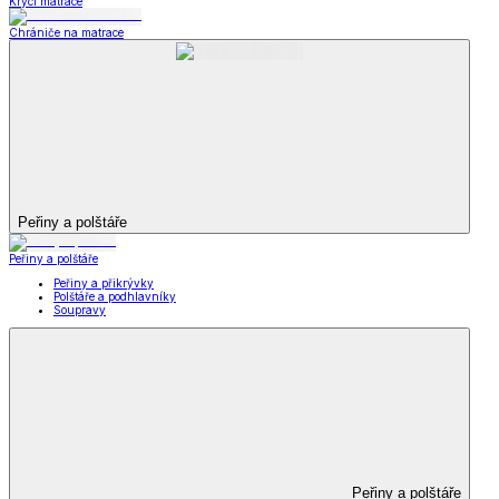
Krycí matrace
Chrániče na matrace
Peřiny a polštáře
Peřiny a polštáře
Peřiny a přikrývky
Polštáře a podhlavníky
Soupravy
Peřiny a polštáře