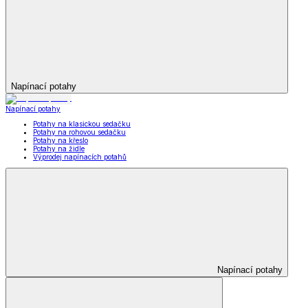
Napínací potahy
Napínací potahy
Potahy na klasickou sedačku
Potahy na rohovou sedačku
Potahy na křeslo
Potahy na židle
Výprodej napínacích potahů
Napínací potahy