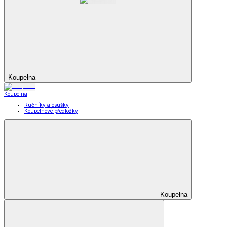
Koupelna
Koupelna
Ručníky a osušky
Koupelnové předložky
Koupelna