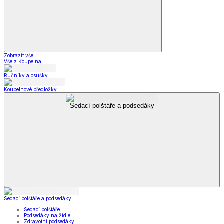
Zobrazit vše
Vše z Koupelna
Ručníky a osušky
Koupelnové předložky
Sedací polštáře a podsedáky
Sedací polštáře a podsedáky
Sedací polštáře
Podsedáky na židle
Zdravotní podsedáky