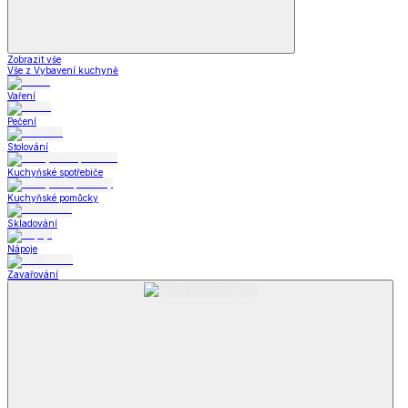
Zobrazit vše
Vše z Vybavení kuchyně
Vaření
Pečení
Stolování
Kuchyňské spotřebiče
Kuchyňské pomůcky
Skladování
Nápoje
Zavařování