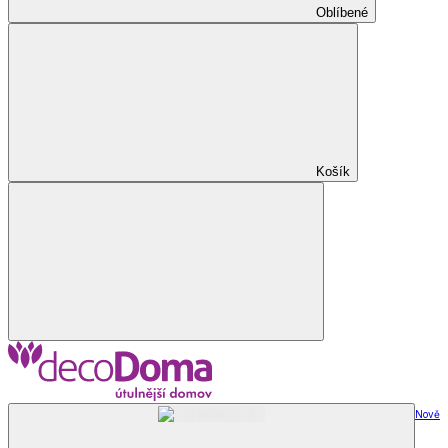
Oblíbené
Košík
Nově