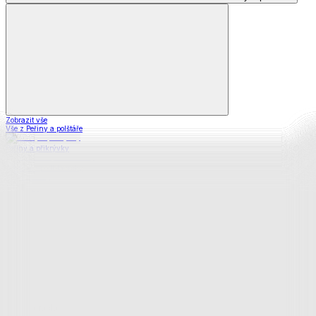
Zobrazit vše
Vše z Peřiny a polštáře
Peřiny a přikrývky
Polštáře a podhlavníky
Soupravy
Prostěradla