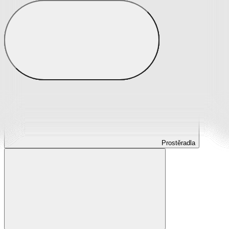
Prostěradla
Prostěradla z mikroplyše
Prostěradla froté
Prostěradla jersey
Prostěradla s elastanem
Prostěradla plátěná
Prostěradla nepropustná
Prostěradla dětská
Prostěradla