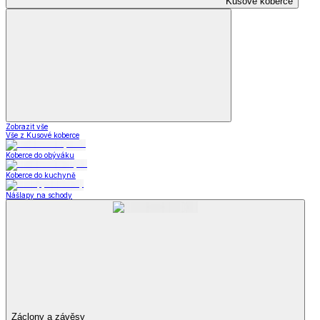
Kusové koberce
Zobrazit vše
Vše z Kusové koberce
Koberce do obýváku
Koberce do kuchyně
Nášlapy na schody
Záclony a závěsy