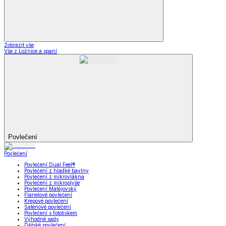
Zobrazit vše
Vše z Ložnice a spaní
Povlečení
Povlečení
Povlečení Dual Feel®
Povlečení z hladké bavlny
Povlečení z mikrovlákna
Povlečení z mikroplyše
Povlečení Matějovský
Flanelové povlečení
Krepové povlečení
Saténové povlečení
Povlečení s fototiskem
Výhodné sady
Dětské povlečení