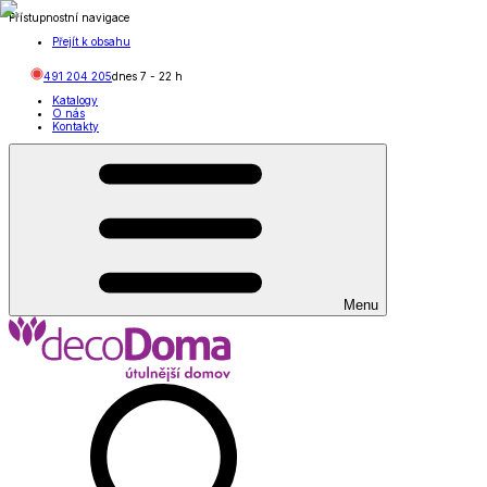
Přístupnostní navigace
Přejít k obsahu
491 204 205
dnes
7
-
22
h
Katalogy
O nás
Kontakty
Menu