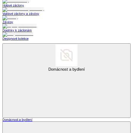
Hotové záclony
Voálové záclony a závěsy
Závěsy
Doplňky k záclonám
Designové kolekce
Domácnost a bydlení
Domácnost a bydlení