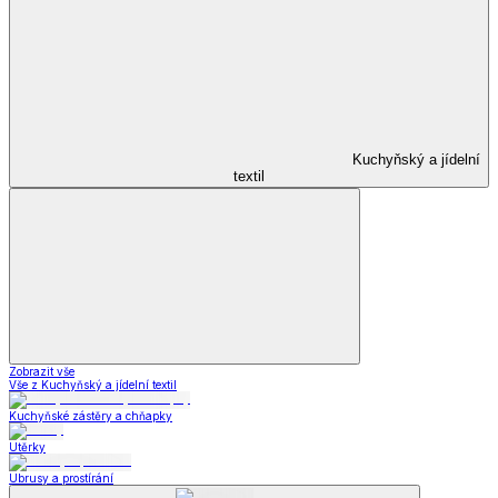
Kuchyňský a jídelní
textil
Zobrazit vše
Vše z Kuchyňský a jídelní textil
Kuchyňské zástěry a chňapky
Utěrky
Ubrusy a prostírání