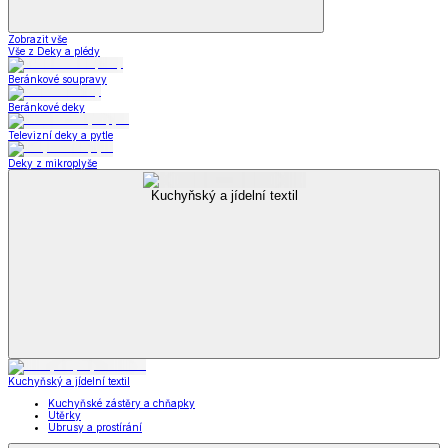
Zobrazit vše
Vše z Deky a plédy
Beránkové soupravy
Beránkové deky
Televizní deky a pytle
Deky z mikroplyše
Kuchyňský a jídelní textil
Kuchyňský a jídelní textil
Kuchyňské zástěry a chňapky
Utěrky
Ubrusy a prostírání