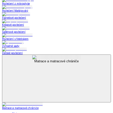
Povlečení z mikroplyše
Povlečení Matějovský
Flanelové povlečení
Krepové povlečení
Saténové povlečení
Povlečení s fototiskem
Výhodné sady
Dětské povlečení
Matrace a matracové chrániče
Matrace a matracové chrániče