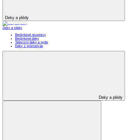
Deky a plédy
Deky a plédy
Beránkové soupravy
Beránkové deky
Televizní deky a pytle
Deky z mikroplyše
Deky a plédy