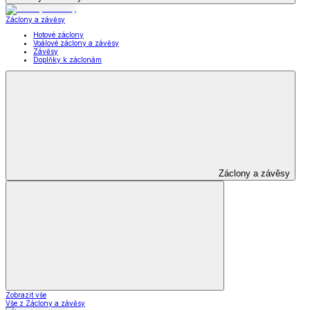
Záclony a závěsy
Hotové záclony
Voálové záclony a závěsy
Závěsy
Doplňky k záclonám
Záclony a závěsy
Zobrazit vše
Vše z Záclony a závěsy