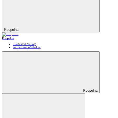
Koupelna
Koupelna
Ručníky a osušky
Koupelnové předložky
Koupelna