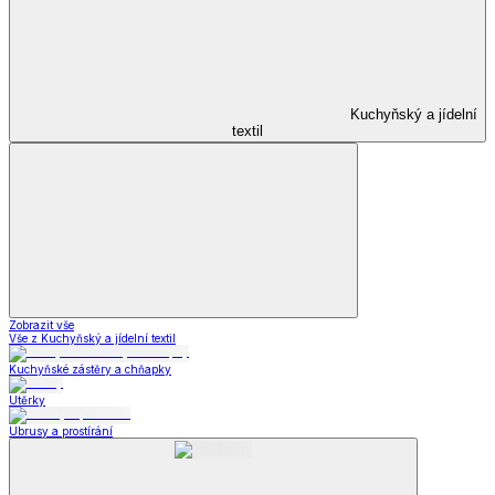
Kuchyňský a jídelní
textil
Zobrazit vše
Vše z Kuchyňský a jídelní textil
Kuchyňské zástěry a chňapky
Utěrky
Ubrusy a prostírání