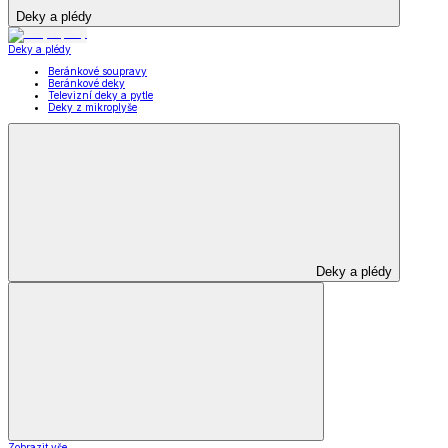
Deky a plédy
Deky a plédy
Beránkové soupravy
Beránkové deky
Televizní deky a pytle
Deky z mikroplyše
Deky a plédy
Zobrazit vše