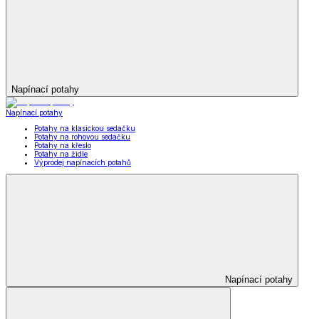
Napínací potahy
Napínací potahy
Potahy na klasickou sedačku
Potahy na rohovou sedačku
Potahy na křeslo
Potahy na židle
Výprodej napínacích potahů
Napínací potahy