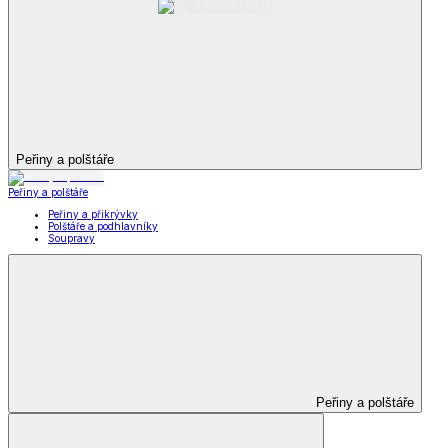
Peřiny a polštáře
Peřiny a polštáře
Peřiny a přikrývky
Polštáře a podhlavníky
Soupravy
Peřiny a polštáře