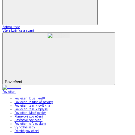
Zobrazit vše
Vše z Ložnice a spaní
Povlečení
Povlečení
Povlečení Dual Feel®
Povlečení z hladké bavlny
Povlečení z mikrovlákna
Povlečení z mikroplyše
Povlečení Matějovský
Flanelové povlečení
Saténové povlečení
Povlečení s fototiskem
Výhodné sady
Dětské povlečení