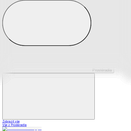
Prostěradla z mikroplyše
Prostěradla froté
Prostěradla jersey
Prostěradla s elastanem
Prostěradla plátěná
Prostěradla nepropustná
Prostěradla dětská
Prostěradla
Zobrazit vše
Vše z Prostěradla