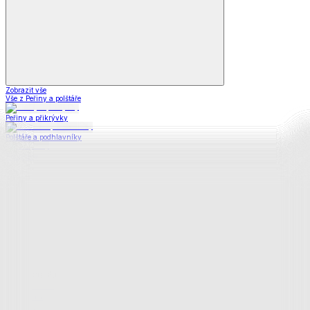
Zobrazit vše
Vše z Peřiny a polštáře
Peřiny a přikrývky
Polštáře a podhlavníky
Soupravy
Prostěradla
Prostěradla