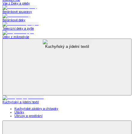
Vše z Deky a plédy
Beránkové soupravy
Beránkové deky
Televizní deky a pytle
Deky z mikroplyše
Kuchyňský a jídelní textil
Kuchyňský a jídelní textil
Kuchyňské zástěry a chňapky
Utěrky
Ubrusy a prostírání