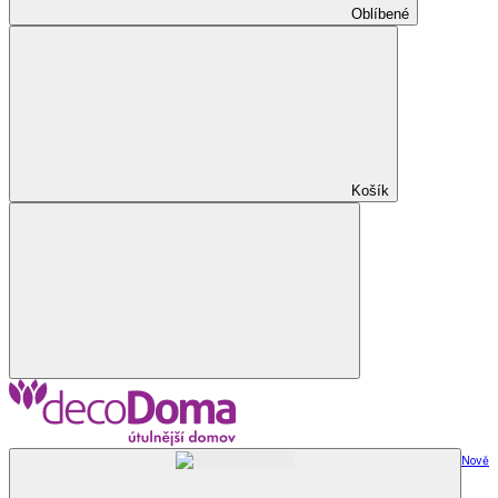
Oblíbené
Košík
Nově