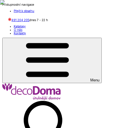
Přístupnostní navigace
Přejít k obsahu
491 204 205
dnes
7
-
22
h
Katalogy
O nás
Kontakty
Menu