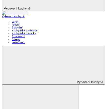
Vybavení kuchyně
Vybavení kuchyně
Vaření
Pečení
Stolování
Kuchyňské spotřebiče
Kuchyňské pomůcky
Skladování
Nápoje
Zavařování
Vybavení kuchyně