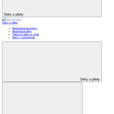
Deky a plédy
Deky a plédy
Beránkové soupravy
Beránkové deky
Televizní deky a pytle
Deky z mikroplyše
Deky a plédy