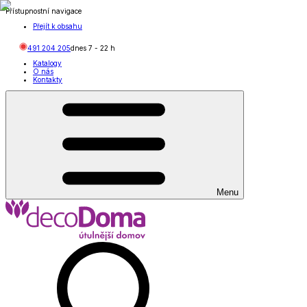
Přístupnostní navigace
Přejít k obsahu
491 204 205
dnes
7
-
22
h
Katalogy
O nás
Kontakty
Menu