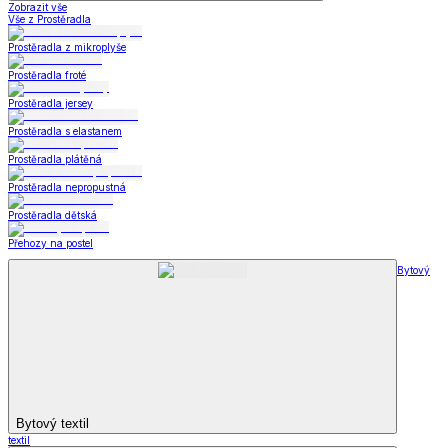
Zobrazit vše
Vše z Prostěradla
Prostěradla z mikroplyše
Prostěradla froté
Prostěradla jersey
Prostěradla s elastanem
Prostěradla plátěná
Prostěradla nepropustná
Prostěradla dětská
Přehozy na postel
Bytový
Bytový textil
textil