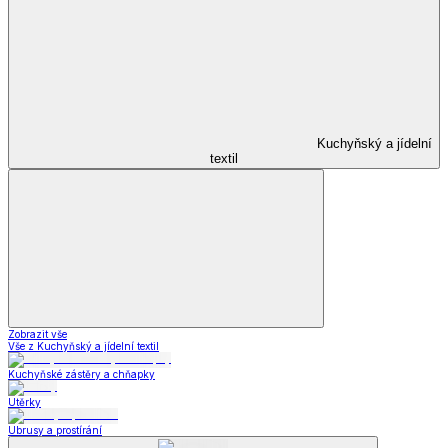
Kuchyňský a jídelní
textil
Zobrazit vše
Vše z Kuchyňský a jídelní textil
Kuchyňské zástěry a chňapky
Utěrky
Ubrusy a prostírání