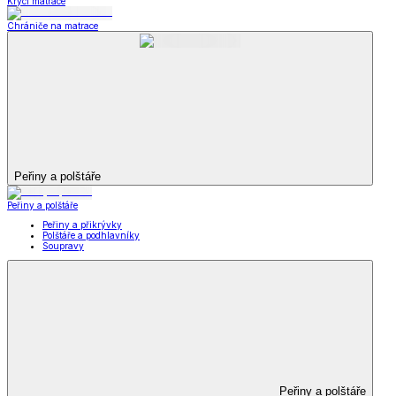
Krycí matrace
Chrániče na matrace
Peřiny a polštáře
Peřiny a polštáře
Peřiny a přikrývky
Polštáře a podhlavníky
Soupravy
Peřiny a polštáře