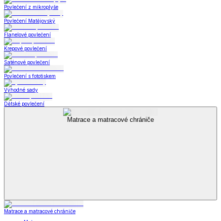
Povlečení z mikroplyše
Povlečení Matějovský
Flanelové povlečení
Krepové povlečení
Saténové povlečení
Povlečení s fototiskem
Výhodné sady
Dětské povlečení
Matrace a matracové chrániče
Matrace a matracové chrániče