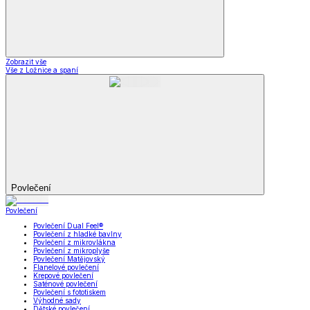
Zobrazit vše
Vše z Ložnice a spaní
Povlečení
Povlečení
Povlečení Dual Feel®
Povlečení z hladké bavlny
Povlečení z mikrovlákna
Povlečení z mikroplyše
Povlečení Matějovský
Flanelové povlečení
Krepové povlečení
Saténové povlečení
Povlečení s fototiskem
Výhodné sady
Dětské povlečení