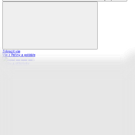
Zobrazit vše
Vše z Peřiny a polštáře
Peřiny a přikrývky
Polštáře a podhlavníky
Soupravy
Prostěradla