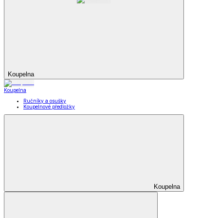
Koupelna
Koupelna
Ručníky a osušky
Koupelnové předložky
Koupelna