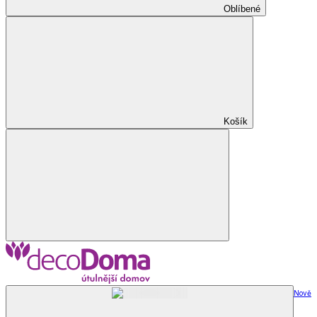
Oblíbené
Košík
Nově