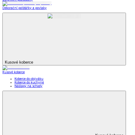
Dekorační polštářky a povlaky
Kusové koberce
Kusové koberce
Koberce do obýváku
Koberce do kuchyně
Nášlapy na schody