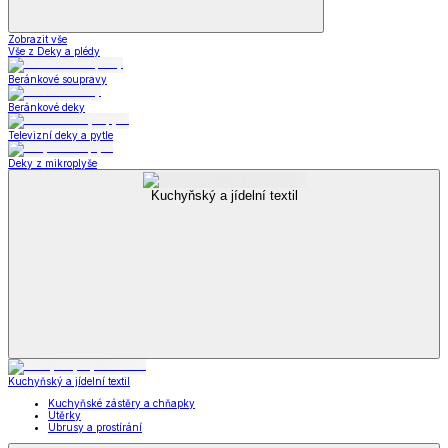
Zobrazit vše
Vše z Deky a plédy
Beránkové soupravy
Beránkové deky
Televizní deky a pytle
Deky z mikroplyše
Kuchyňský a jídelní textil
Kuchyňský a jídelní textil
Kuchyňské zástěry a chňapky
Utěrky
Ubrusy a prostírání