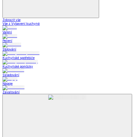
Zobrazit vše
Vše z Vybavení kuchyně
Vaření
Pečení
Stolování
Kuchyňské spotřebiče
Kuchyňské pomůcky
Skladování
Nápoje
Zavařování