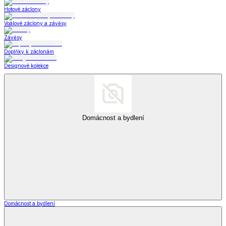
Hotové záclony
Voálové záclony a závěsy
Závěsy
Doplňky k záclonám
Designové kolekce
Domácnost a bydlení
Domácnost a bydlení