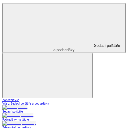
Sedací polštáře
a podsedáky
Zobrazit vše
Vše z Sedací polštáře a podsedáky
Sedací polštáře
Podsedáky na židle
Zdravotní podsedáky