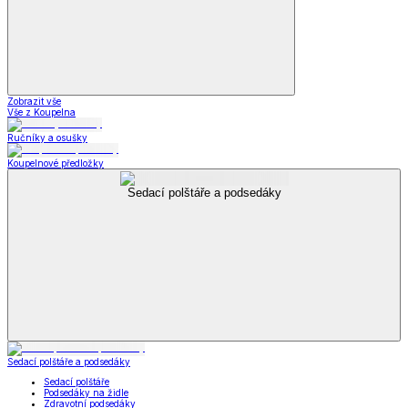
Zobrazit vše
Vše z Koupelna
Ručníky a osušky
Koupelnové předložky
Sedací polštáře a podsedáky
Sedací polštáře a podsedáky
Sedací polštáře
Podsedáky na židle
Zdravotní podsedáky