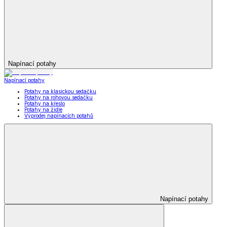
Napínací potahy
Napínací potahy
Potahy na klasickou sedačku
Potahy na rohovou sedačku
Potahy na křeslo
Potahy na židle
Výprodej napínacích potahů
Napínací potahy