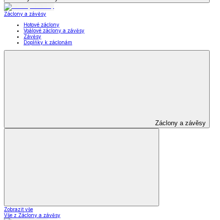
Záclony a závěsy
Hotové záclony
Voálové záclony a závěsy
Závěsy
Doplňky k záclonám
Záclony a závěsy
Zobrazit vše
Vše z Záclony a závěsy