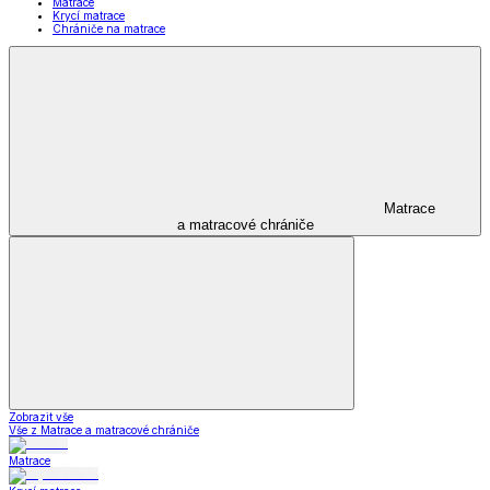
Matrace
Krycí matrace
Chrániče na matrace
Matrace
a matracové chrániče
Zobrazit vše
Vše z Matrace a matracové chrániče
Matrace