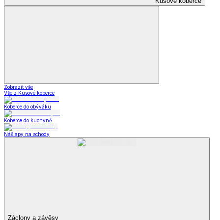
Kusové koberce
Zobrazit vše
Vše z Kusové koberce
Koberce do obýváku
Koberce do kuchyně
Nášlapy na schody
Záclony a závěsy