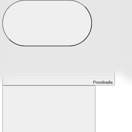
Prostěradla
Prostěradla z mikroplyše
Prostěradla froté
Prostěradla jersey
Prostěradla s elastanem
Prostěradla plátěná
Prostěradla nepropustná
Prostěradla dětská
Prostěradla