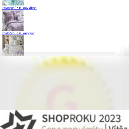
Povlečení z mikrovlákna
Povlečení z mikroplyše
Povlečení Matějovský
Flanelové povlečení
Krepové povlečení