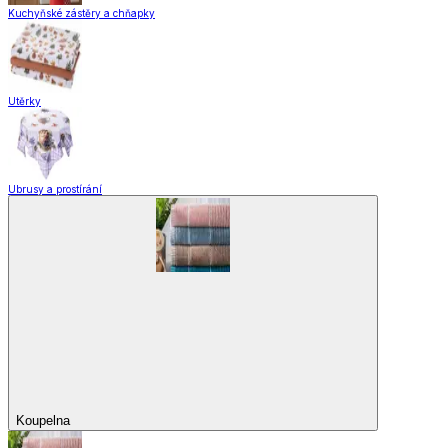
Kuchyňské zástěry a chňapky
Utěrky
Ubrusy a prostírání
Koupelna