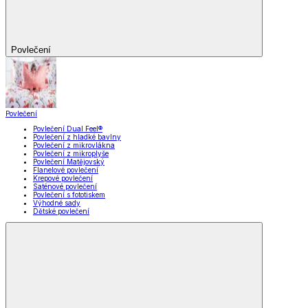
Povlečení
Povlečení
Povlečení Dual Feel®
Povlečení z hladké bavlny
Povlečení z mikrovlákna
Povlečení z mikroplyše
Povlečení Matějovský
Flanelové povlečení
Krepové povlečení
Saténové povlečení
Povlečení s fototiskem
Výhodné sady
Dětské povlečení