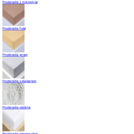
Prostěradla z mikroplyše
Prostěradla froté
Prostěradla jersey
Prostěradla s elastanem
Prostěradla plátěná
Prostěradla nepropustná