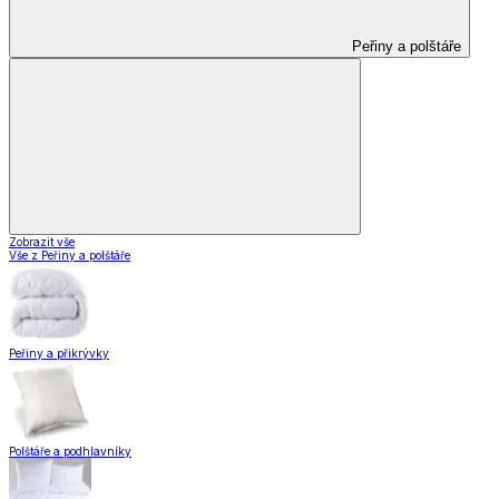
Peřiny a polštáře
Zobrazit vše
Vše z Peřiny a polštáře
Peřiny a přikrývky
Polštáře a podhlavníky