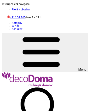
Přístupnostní navigace
Přejít k obsahu
491 204 205
dnes
7
-
22
h
Katalogy
O nás
Kontakty
Menu