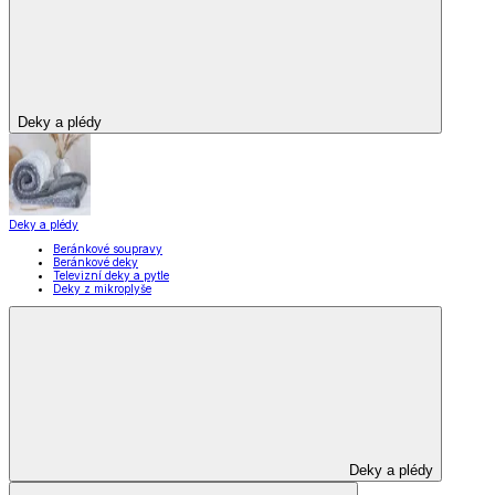
Deky a plédy
Deky a plédy
Beránkové soupravy
Beránkové deky
Televizní deky a pytle
Deky z mikroplyše
Deky a plédy