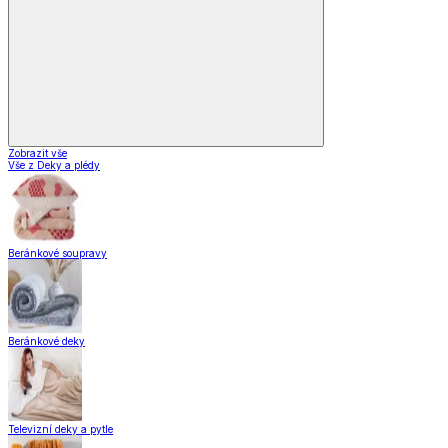
Zobrazit vše
Vše z Deky a plédy
Beránkové soupravy
Beránkové deky
Televizní deky a pytle