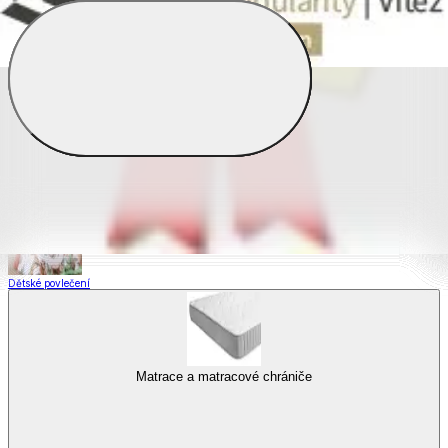
Saténové povlečení
Povlečení s fototiskem
Výhodné sady
Dětské povlečení
Matrace a matracové chrániče